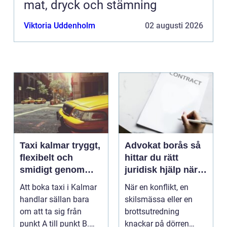
mat, dryck och stämning
Viktoria Uddenholm
02 augusti 2026
Taxi kalmar tryggt,
Advokat borås så
flexibelt och
hittar du rätt
smidigt genom
juridisk hjälp när
hela resan
livet krånglar
Att boka taxi i Kalmar
När en konflikt, en
handlar sällan bara
skilsmässa eller en
om att ta sig från
brottsutredning
punkt A till punkt B.
knackar på dörren