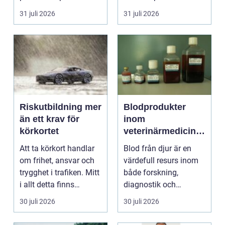
För många är res...
förändras vardagen
31 juli 2026
31 juli 2026
snabbt....
Riskutbildning mer
Blodprodukter
än ett krav för
inom
körkortet
veterinärmedicin
funktion, kvalitet
Att ta körkort handlar
Blod från djur är en
och användning
om frihet, ansvar och
värdefull resurs inom
trygghet i trafiken. Mitt
både forskning,
i allt detta finns
diagnostik och
riskutbild...
veterinärmedicin. När
30 juli 2026
30 juli 2026
blod...