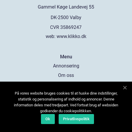
web:
www.klikko.dk
Menu
Annonsering
Om oss
Cookies
På vores website bruges cookies til at huske dine indstillinger,
Kontakta oss
statistik og personalisering af indhold og annoncer. Denne
Sitemap
information deles med tredjepart. Ved fortsat brug af websiden
godkender du cookiepolitikken.
Ok
Privatlivspolitik