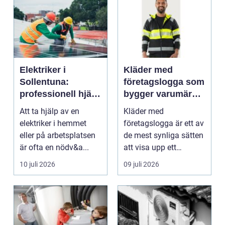
Elektriker i
Kläder med
Sollentuna:
företagslogga som
professionell hjälp
bygger varumärke
när du behöver det
i vardagen
Att ta hjälp av en
Kläder med
elektriker i hemmet
företagslogga är ett av
eller på arbetsplatsen
de mest synliga sätten
är ofta en nödv&a...
att visa upp ett
varum...
10 juli 2026
09 juli 2026