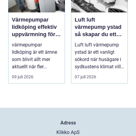
Värmepumpar
Luft luft
lidköping effektiv
värmepump ystad
uppvärmning för
så skapar du ett
hus och
behagligt
värmepumpar
Luft luft värmepump
fastigheter
inomhusklimat
lidköping är ett ämne
ystad är ett vanligt
Året om
som blivit allt mer
sökord när husägare i
aktuellt när fler
sydkustens klimat vill
fastighetsägare vill
hitta ett smar...
09 juli 2026
07 juli 2026
kombine...
Adress