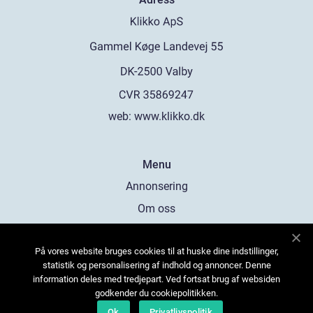
web:
www.klikko.dk
Menu
Annonsering
Om oss
Cookies
På vores website bruges cookies til at huske dine indstillinger,
Kontakta oss
statistik og personalisering af indhold og annoncer. Denne
Sitemap
information deles med tredjepart. Ved fortsat brug af websiden
godkender du cookiepolitikken.
Ok
Privatlivspolitik