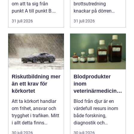
om att ta sig från
brottsutredning
punkt A till punkt B.
knackar på dörren
För många är res...
förändras vardagen
31 juli 2026
31 juli 2026
snabbt....
Riskutbildning mer
Blodprodukter
än ett krav för
inom
körkortet
veterinärmedicin
funktion, kvalitet
Att ta körkort handlar
Blod från djur är en
och användning
om frihet, ansvar och
värdefull resurs inom
trygghet i trafiken. Mitt
både forskning,
i allt detta finns
diagnostik och
riskutbild...
veterinärmedicin. När
30 juli 2026
30 juli 2026