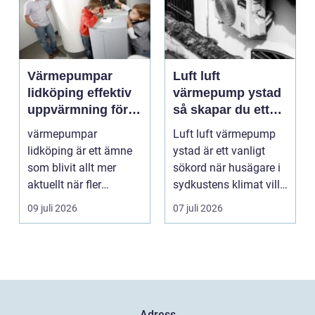
Värmepumpar
Luft luft
lidköping effektiv
värmepump ystad
uppvärmning för
så skapar du ett
hus och
behagligt
värmepumpar
Luft luft värmepump
fastigheter
inomhusklimat
lidköping är ett ämne
ystad är ett vanligt
Året om
som blivit allt mer
sökord när husägare i
aktuellt när fler
sydkustens klimat vill
fastighetsägare vill
hitta ett smar...
09 juli 2026
07 juli 2026
kombine...
Adress