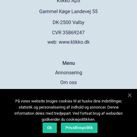
web:
www.klikko.dk
Menu
Annonsering
Om oss
Cookies
På vores website bruges cookies til at huske dine indstillinger,
Kontakta oss
statistik og personalisering af indhold og annoncer. Denne
Sitemap
information deles med tredjepart. Ved fortsat brug af websiden
godkender du cookiepolitikken.
Ok
Privatlivspolitik