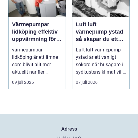
Värmepumpar
Luft luft
lidköping effektiv
värmepump ystad
uppvärmning för
så skapar du ett
hus och
behagligt
värmepumpar
Luft luft värmepump
fastigheter
inomhusklimat
lidköping är ett ämne
ystad är ett vanligt
Året om
som blivit allt mer
sökord när husägare i
aktuellt när fler
sydkustens klimat vill
fastighetsägare vill
hitta ett smar...
09 juli 2026
07 juli 2026
kombine...
Adress