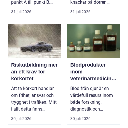
punkt A till punkt B.
knackar på dörren
För många är res...
förändras vardagen
31 juli 2026
31 juli 2026
snabbt....
Riskutbildning mer
Blodprodukter
än ett krav för
inom
körkortet
veterinärmedicin
funktion, kvalitet
Att ta körkort handlar
Blod från djur är en
och användning
om frihet, ansvar och
värdefull resurs inom
trygghet i trafiken. Mitt
både forskning,
i allt detta finns
diagnostik och
riskutbild...
veterinärmedicin. När
30 juli 2026
30 juli 2026
blod...