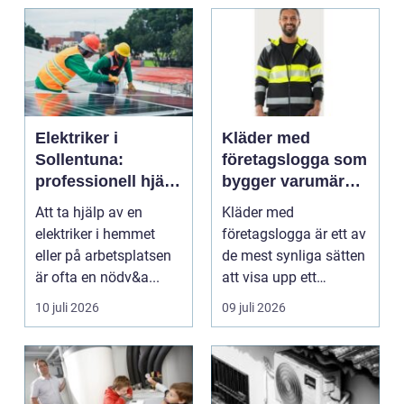
Elektriker i
Kläder med
Sollentuna:
företagslogga som
professionell hjälp
bygger varumärke
när du behöver det
i vardagen
Att ta hjälp av en
Kläder med
elektriker i hemmet
företagslogga är ett av
eller på arbetsplatsen
de mest synliga sätten
är ofta en nödv&a...
att visa upp ett
varum...
10 juli 2026
09 juli 2026