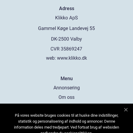
Adress
web:
www.klikko.dk
Menu
Annonsering
Om oss
Cookies
På vores website bruges cookies til at huske dine indstillinger,
Kontakta oss
statistik og personalisering af indhold og annoncer. Denne
Sitemap
information deles med tredjepart. Ved fortsat brug af websiden