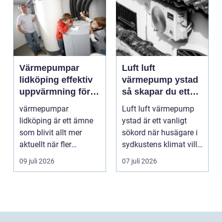
Värmepumpar
Luft luft
lidköping effektiv
värmepump ystad
uppvärmning för
så skapar du ett
hus och
behagligt
värmepumpar
Luft luft värmepump
fastigheter
inomhusklimat
lidköping är ett ämne
ystad är ett vanligt
Året om
som blivit allt mer
sökord när husägare i
aktuellt när fler
sydkustens klimat vill
fastighetsägare vill
hitta ett smar...
09 juli 2026
07 juli 2026
kombine...