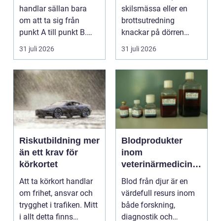
handlar sällan bara
skilsmässa eller en
om att ta sig från
brottsutredning
punkt A till punkt B.
knackar på dörren
För många är res...
förändras vardagen
31 juli 2026
31 juli 2026
snabbt....
Riskutbildning mer
Blodprodukter
än ett krav för
inom
körkortet
veterinärmedicin
funktion, kvalitet
Att ta körkort handlar
Blod från djur är en
och användning
om frihet, ansvar och
värdefull resurs inom
trygghet i trafiken. Mitt
både forskning,
i allt detta finns
diagnostik och