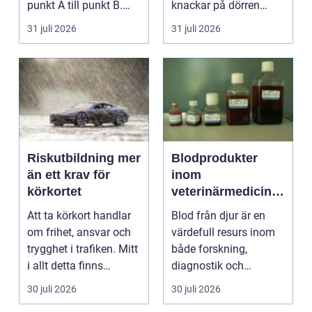
punkt A till punkt B.
knackar på dörren
För många är res...
förändras vardagen
31 juli 2026
31 juli 2026
snabbt....
Riskutbildning mer
Blodprodukter
än ett krav för
inom
körkortet
veterinärmedicin
funktion, kvalitet
Att ta körkort handlar
Blod från djur är en
och användning
om frihet, ansvar och
värdefull resurs inom
trygghet i trafiken. Mitt
både forskning,
i allt detta finns
diagnostik och
riskutbild...
veterinärmedicin. När
30 juli 2026
30 juli 2026
blod...