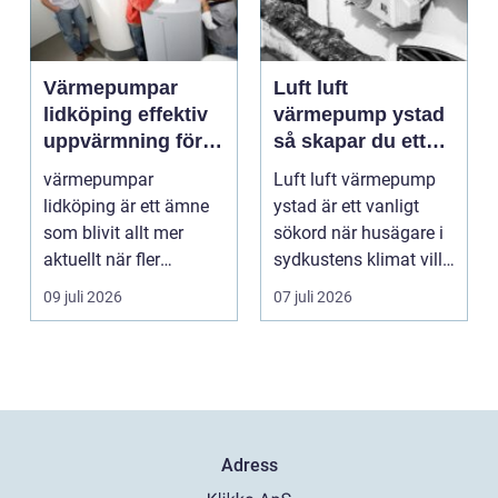
Värmepumpar
Luft luft
lidköping effektiv
värmepump ystad
uppvärmning för
så skapar du ett
hus och
behagligt
värmepumpar
Luft luft värmepump
fastigheter
inomhusklimat
lidköping är ett ämne
ystad är ett vanligt
Året om
som blivit allt mer
sökord när husägare i
aktuellt när fler
sydkustens klimat vill
fastighetsägare vill
hitta ett smar...
09 juli 2026
07 juli 2026
kombine...
Adress