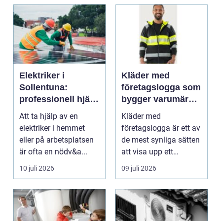
Elektriker i
Kläder med
Sollentuna:
företagslogga som
professionell hjälp
bygger varumärke
när du behöver det
i vardagen
Att ta hjälp av en
Kläder med
elektriker i hemmet
företagslogga är ett av
eller på arbetsplatsen
de mest synliga sätten
är ofta en nödv&a...
att visa upp ett
varum...
10 juli 2026
09 juli 2026