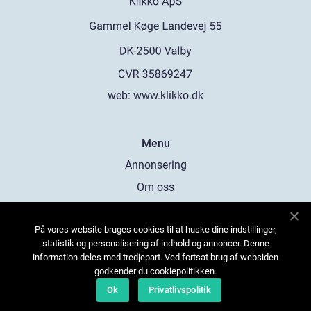
web:
www.klikko.dk
Menu
Annonsering
Om oss
Cookies
På vores website bruges cookies til at huske dine indstillinger,
Kontakta oss
statistik og personalisering af indhold og annoncer. Denne
Sitemap
information deles med tredjepart. Ved fortsat brug af websiden
godkender du cookiepolitikken.
Ok
Privatlivspolitik