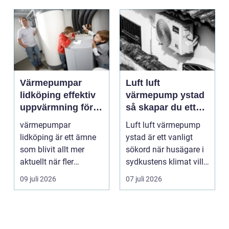
Värmepumpar
Luft luft
lidköping effektiv
värmepump ystad
uppvärmning för
så skapar du ett
hus och
behagligt
värmepumpar
Luft luft värmepump
fastigheter
inomhusklimat
lidköping är ett ämne
ystad är ett vanligt
Året om
som blivit allt mer
sökord när husägare i
aktuellt när fler
sydkustens klimat vill
fastighetsägare vill
hitta ett smar...
09 juli 2026
07 juli 2026
kombine...