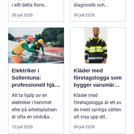
i allt detta finns
diagnostik och
riskutbild...
veterinärmedicin. När
30 juli 2026
30 juli 2026
blod...
Elektriker i
Kläder med
Sollentuna:
företagslogga som
professionell hjälp
bygger varumärke
när du behöver det
i vardagen
Att ta hjälp av en
Kläder med
elektriker i hemmet
företagslogga är ett av
eller på arbetsplatsen
de mest synliga sätten
är ofta en nödv&a...
att visa upp ett
varum...
10 juli 2026
09 juli 2026