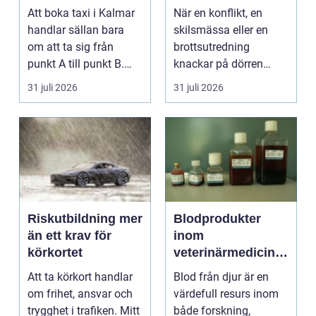
hela resan
livet krånglar
Att boka taxi i Kalmar
När en konflikt, en
handlar sällan bara
skilsmässa eller en
om att ta sig från
brottsutredning
punkt A till punkt B.
knackar på dörren
För många är res...
förändras vardagen
31 juli 2026
31 juli 2026
snabbt....
Riskutbildning mer
Blodprodukter
än ett krav för
inom
körkortet
veterinärmedicin
funktion, kvalitet
Att ta körkort handlar
Blod från djur är en
och användning
om frihet, ansvar och
värdefull resurs inom
trygghet i trafiken. Mitt
både forskning,