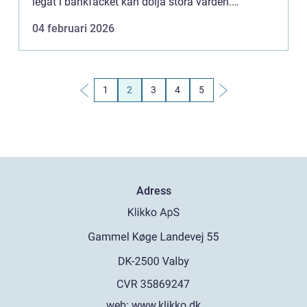
legat i bankfacket kan dölja stora värden.
Samtidigt finns många köpare på marknaden,
04 februari 2026
med olika priser, villkor och...
1
2
3
4
5
Adress
web:
www.klikko.dk