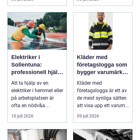
blod...
Elektriker i
Kläder med
Sollentuna:
företagslogga som
professionell hjälp
bygger varumärke i
när du behöver det
vardagen
Att ta hjälp av en
Kläder med
elektriker i hemmet eller
företagslogga är ett av
på arbetsplatsen är
de mest synliga sätten
ofta en nödv&a...
att visa upp ett varum...
10 juli 2026
09 juli 2026