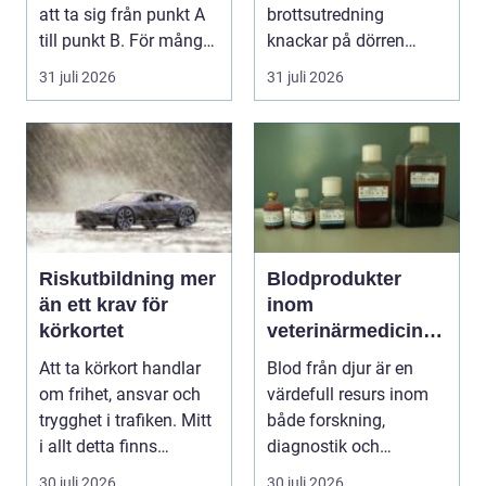
att ta sig från punkt A
brottsutredning
till punkt B. För många
knackar på dörren
är res...
förändras vardagen
31 juli 2026
31 juli 2026
snabbt....
Riskutbildning mer
Blodprodukter
än ett krav för
inom
körkortet
veterinärmedicin
funktion, kvalitet
Att ta körkort handlar
Blod från djur är en
och användning
om frihet, ansvar och
värdefull resurs inom
trygghet i trafiken. Mitt
både forskning,
i allt detta finns
diagnostik och
riskutbild...
veterinärmedicin. När
30 juli 2026
30 juli 2026