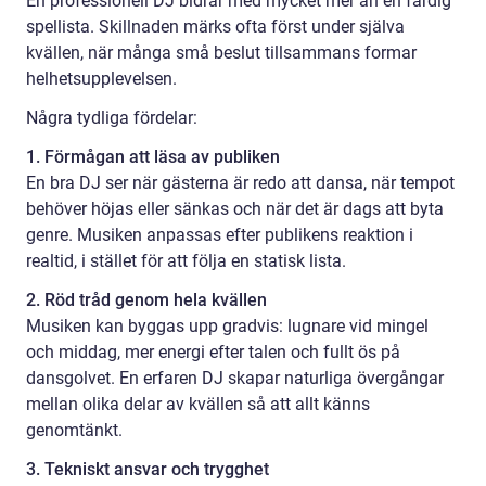
En professionell DJ bidrar med mycket mer än en färdig
spellista. Skillnaden märks ofta först under själva
kvällen, när många små beslut tillsammans formar
helhetsupplevelsen.
Några tydliga fördelar:
1. Förmågan att läsa av publiken
En bra DJ ser när gästerna är redo att dansa, när tempot
behöver höjas eller sänkas och när det är dags att byta
genre. Musiken anpassas efter publikens reaktion i
realtid, i stället för att följa en statisk lista.
2. Röd tråd genom hela kvällen
Musiken kan byggas upp gradvis: lugnare vid mingel
och middag, mer energi efter talen och fullt ös på
dansgolvet. En erfaren DJ skapar naturliga övergångar
mellan olika delar av kvällen så att allt känns
genomtänkt.
3. Tekniskt ansvar och trygghet