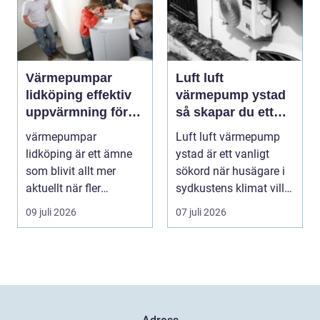
Värmepumpar
Luft luft
lidköping effektiv
värmepump ystad
uppvärmning för
så skapar du ett
hus och fastigheter
behagligt
värmepumpar
Luft luft värmepump
inomhusklimat
lidköping är ett ämne
ystad är ett vanligt
Året om
som blivit allt mer
sökord när husägare i
aktuellt när fler
sydkustens klimat vill
fastighetsägare vill
hitta ett smar...
09 juli 2026
07 juli 2026
kombine...