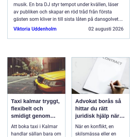
musik. En bra DJ styr tempot under kvällen, läser
av publiken och skapar en röd tråd från första
gästen som kliver in till sista låten på dansgolvet.
För den som vill ha en levande fest, där gästerna ...
Viktoria Uddenholm
02 augusti 2026
Taxi kalmar tryggt,
Advokat borås så
flexibelt och
hittar du rätt
smidigt genom
juridisk hjälp när
hela resan
livet krånglar
Att boka taxi i Kalmar
När en konflikt, en
handlar sällan bara om
skilsmässa eller en