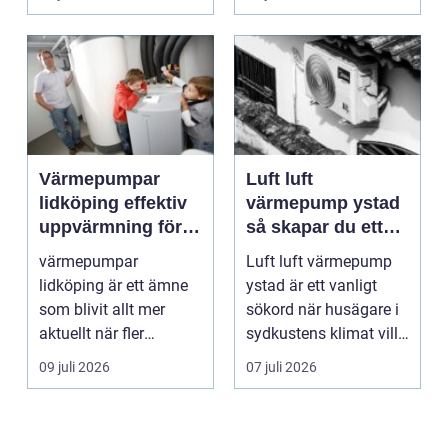
Värmepumpar
Luft luft
lidköping effektiv
värmepump ystad
uppvärmning för
så skapar du ett
hus och
behagligt
värmepumpar
Luft luft värmepump
fastigheter
inomhusklimat
lidköping är ett ämne
ystad är ett vanligt
Året om
som blivit allt mer
sökord när husägare i
aktuellt när fler
sydkustens klimat vill
fastighetsägare vill
hitta ett smar...
09 juli 2026
07 juli 2026
kombine...