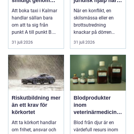
smidigt genom
juridisk hjälp när
hela resan
livet krånglar
Att boka taxi i Kalmar
När en konflikt, en
handlar sällan bara
skilsmässa eller en
om att ta sig från
brottsutredning
punkt A till punkt B.
knackar på dörren
För många är res...
förändras vardagen
31 juli 2026
31 juli 2026
snabbt....
Riskutbildning mer
Blodprodukter
än ett krav för
inom
körkortet
veterinärmedicin
funktion, kvalitet
Att ta körkort handlar
Blod från djur är en
och användning
om frihet, ansvar och
värdefull resurs inom