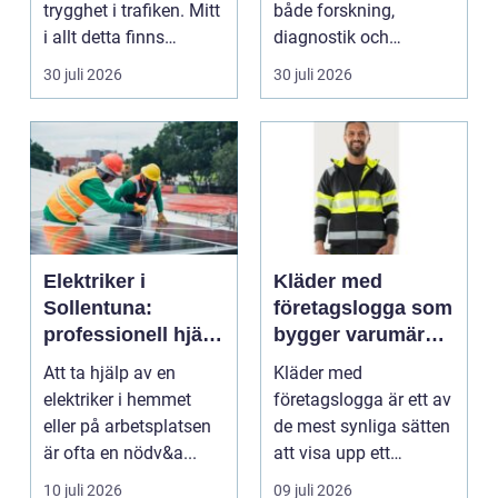
trygghet i trafiken. Mitt
både forskning,
i allt detta finns
diagnostik och
riskutbild...
veterinärmedicin. När
30 juli 2026
30 juli 2026
blod...
Elektriker i
Kläder med
Sollentuna:
företagslogga som
professionell hjälp
bygger varumärke
när du behöver det
i vardagen
Att ta hjälp av en
Kläder med
elektriker i hemmet
företagslogga är ett av
eller på arbetsplatsen
de mest synliga sätten
är ofta en nödv&a...
att visa upp ett
varum...
10 juli 2026
09 juli 2026