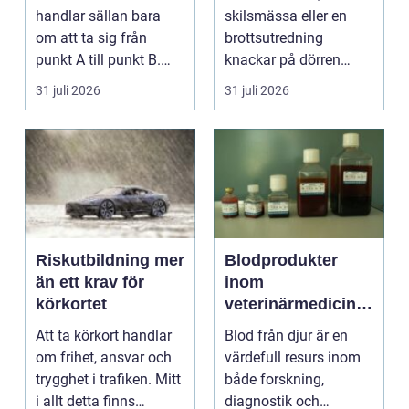
handlar sällan bara
skilsmässa eller en
om att ta sig från
brottsutredning
punkt A till punkt B.
knackar på dörren
För många är res...
förändras vardagen
31 juli 2026
31 juli 2026
snabbt....
Riskutbildning mer
Blodprodukter
än ett krav för
inom
körkortet
veterinärmedicin
funktion, kvalitet
Att ta körkort handlar
Blod från djur är en
och användning
om frihet, ansvar och
värdefull resurs inom
trygghet i trafiken. Mitt
både forskning,
i allt detta finns
diagnostik och