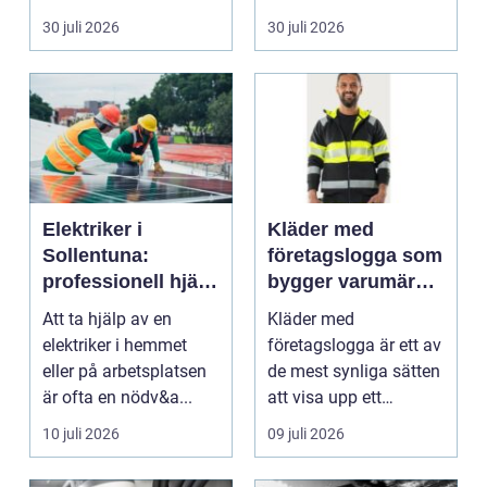
riskutbild...
veterinärmedicin. När
30 juli 2026
30 juli 2026
blod...
Elektriker i
Kläder med
Sollentuna:
företagslogga som
professionell hjälp
bygger varumärke
när du behöver det
i vardagen
Att ta hjälp av en
Kläder med
elektriker i hemmet
företagslogga är ett av
eller på arbetsplatsen
de mest synliga sätten
är ofta en nödv&a...
att visa upp ett
varum...
10 juli 2026
09 juli 2026