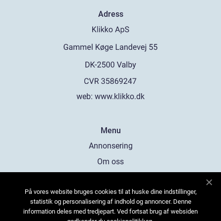
Adress
web:
www.klikko.dk
Menu
Annonsering
Om oss
Cookies
På vores website bruges cookies til at huske dine indstillinger,
Kontakta oss
statistik og personalisering af indhold og annoncer. Denne
Sitemap
information deles med tredjepart. Ved fortsat brug af websiden