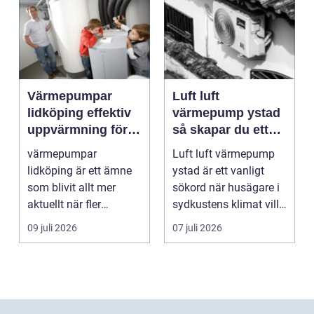
Värmepumpar
Luft luft
lidköping effektiv
värmepump ystad
uppvärmning för
så skapar du ett
hus och
behagligt
värmepumpar
Luft luft värmepump
fastigheter
inomhusklimat
lidköping är ett ämne
ystad är ett vanligt
Året om
som blivit allt mer
sökord när husägare i
aktuellt när fler
sydkustens klimat vill
fastighetsägare vill
hitta ett smar...
09 juli 2026
07 juli 2026
kombine...