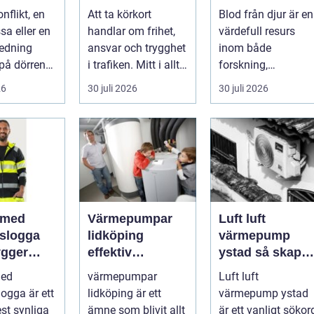
t
n funktion,
nflikt, en
Att ta körkort
Blod från djur är en
ar
kvalitet och
sa eller en
handlar om frihet,
värdefull resurs
användning
redning
ansvar och trygghet
inom både
på dörren
i trafiken. Mitt i allt
forskning,
s vardagen
detta finns
diagnostik och
26
30 juli 2026
30 juli 2026
.
riskutbild...
veterinärmedicin.
När blod...
 med
Värmepumpar
Luft luft
gslogga
lidköping
värmepump
gger
effektiv
ystad så skapar
rke i
uppvärmning för
du ett behagligt
med
värmepumpar
Luft luft
en
hus och
inomhusklimat
logga är ett
lidköping är ett
värmepump ystad
fastigheter
Året om
st synliga
ämne som blivit allt
är ett vanligt sökor