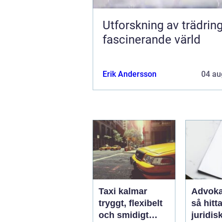
Utforskning av trädring
fascinerande värld
Erik Andersson
04 au
Taxi kalmar
Advoka
tryggt, flexibelt
så hitta
och smidigt
juridis