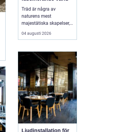
Träd är några av
naturens mest
majestätiska skapelser,
och deras årliga
04 augusti 2026
växande lager kan
berätta mycket om deras
historia och omgivning.
Tr&...
Ljudinstallation för