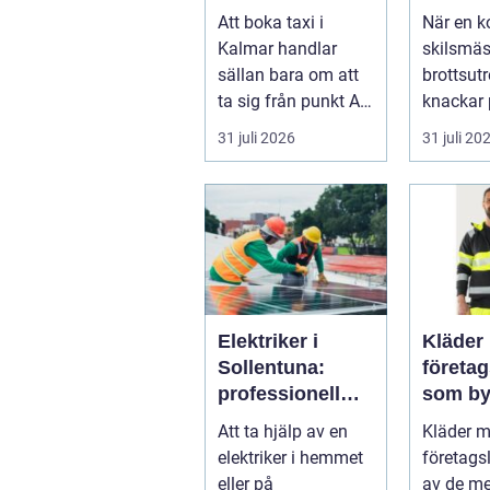
genom hela
när live
Att boka taxi i
När en ko
resan
krångl
Kalmar handlar
skilsmäs
sällan bara om att
brottsut
ta sig från punkt A
knackar 
till punkt B. För
förändra
31 juli 2026
31 juli 20
många är res...
snabbt...
Elektriker i
Kläder
Sollentuna:
företa
professionell
som by
hjälp när du
varumä
Att ta hjälp av en
Kläder 
behöver det
vardag
elektriker i hemmet
företags
eller på
av de me