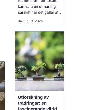
Att hitta rätt rörmokare
kan vara en utmaning,
särskilt när det gäller att
välja bland många
04 augusti 2026
erbjudanden på en
specifik plats som
Jämtland. Kvalificerade
rörmokare är viktiga för
att s&aum...
Utforskning av
trädringar: en
fascinerande värld