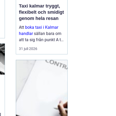
Taxi kalmar tryggt,
flexibelt och smidigt
genom hela resan
Att
boka taxi i Kalmar
handlar
sällan bara om
att ta sig från punkt A till
punkt B. För många är
31 juli 2026
resan en viktig del av
vardagen, arbetet eller
semestern. En pålitlig
taxiresa kan betyda att
hi...
d