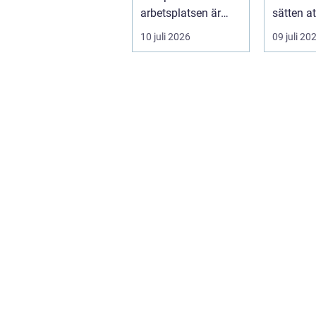
arbetsplatsen är
sätten a
ofta en nödv&a...
ett varum
10 juli 2026
09 juli 20