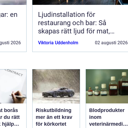
ar: en
Ljudinstallation för
restaurang och bar: Så
skapas rätt ljud för mat,
dryck och stämning
gusti 2026
Viktoria Uddenholm
02 augusti 2026
t borås
Riskutbildning
Blodprodukter
r du rätt
mer än ett krav
inom
k hjälp
för körkortet
veterinärmedici