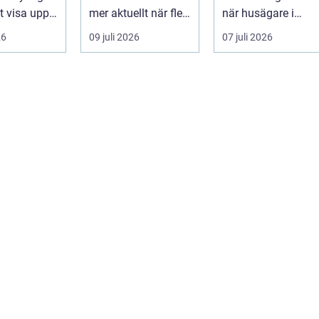
tt visa upp
mer aktuellt när fler
när husägare i
...
fastighetsägare vill
sydkustens klimat
26
09 juli 2026
07 juli 2026
kombine...
vill hitta ett smar...