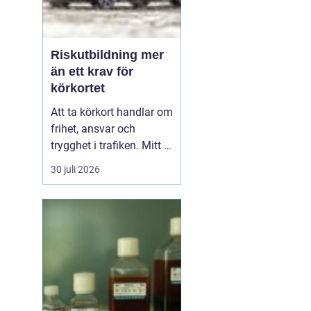
Riskutbildning mer
än ett krav för
körkortet
Att ta körkort handlar om
frihet, ansvar och
trygghet i trafiken. Mitt i
allt detta finns
30 juli 2026
riskutbildning, som
många först ser som ett
måste på vägen mot
körkortet. Men bakom
kravet finns en tydlig
tanke: att ge blivande
förare en realistisk bild
av r...