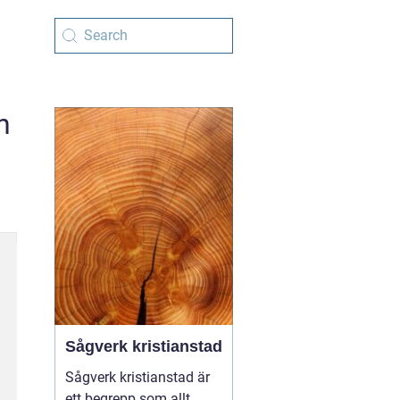
n
Sågverk kristianstad
Sågverk kristianstad är
ett begrepp som allt