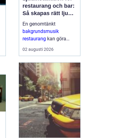
restaurang och bar:
Så skapas rätt ljud
för mat, dryck och
En genomtänkt
stämning
bakgrundsmusik
restaurang
kan göra
skillnaden mellan en
02 augusti 2026
lokal som gästerna
snabbt lämnar och en
plats där de g&aum...