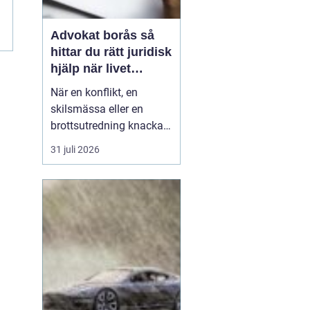
Advokat borås så
hittar du rätt juridisk
hjälp när livet
krånglar
När en konflikt, en
skilsmässa eller en
brottsutredning knackar
på dörren förändras
31 juli 2026
vardagen snabbt.
Många i Borås väntar för
länge med att kontakta
jurist, ofta av oro för
kostnader eller för att de
inte vet vart de ska
vända sig. Samtidigt kan
tidi...