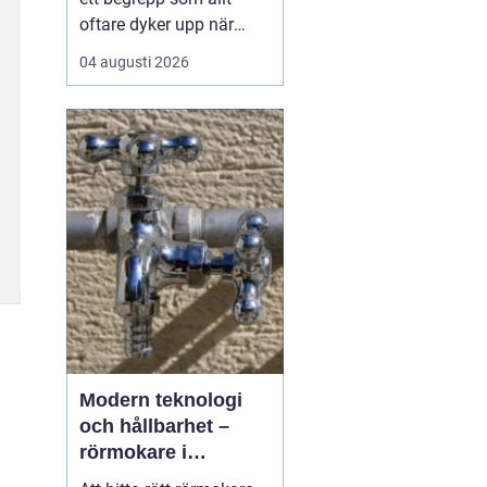
oftare dyker upp när
husbyggare, snickare
04 augusti 2026
och markägare söker
trygga leverantörer av
trävaror i nordöstra
skåne. Områdets långa
tradition av skogsbruk
och hantverk har skapat
en stark bas för sågverk
som k...
Modern teknologi
och hållbarhet –
rörmokare i
Jämtland