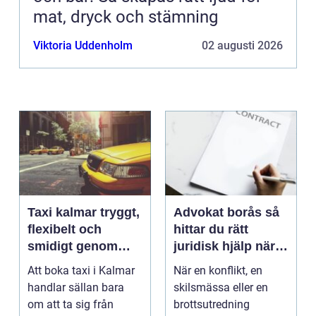
mat, dryck och stämning
Viktoria Uddenholm
02 augusti 2026
Taxi kalmar tryggt,
Advokat borås så
flexibelt och
hittar du rätt
smidigt genom
juridisk hjälp när
hela resan
livet krånglar
Att boka taxi i Kalmar
När en konflikt, en
handlar sällan bara
skilsmässa eller en
om att ta sig från
brottsutredning