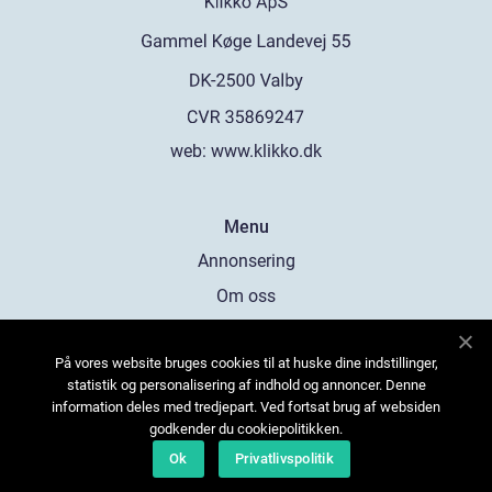
web:
www.klikko.dk
Menu
Annonsering
Om oss
Cookies
På vores website bruges cookies til at huske dine indstillinger,
Kontakta oss
statistik og personalisering af indhold og annoncer. Denne
Sitemap
information deles med tredjepart. Ved fortsat brug af websiden
godkender du cookiepolitikken.
Ok
Privatlivspolitik