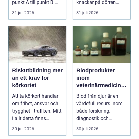
punkt A till punkt B.
knackar på dörren
För många är res...
förändras vardagen
31 juli 2026
31 juli 2026
snabbt....
Riskutbildning mer
Blodprodukter
än ett krav för
inom
körkortet
veterinärmedicin
funktion, kvalitet
Att ta körkort handlar
Blod från djur är en
och användning
om frihet, ansvar och
värdefull resurs inom
trygghet i trafiken. Mitt
både forskning,
i allt detta finns
diagnostik och
riskutbild...
veterinärmedicin. När
30 juli 2026
30 juli 2026
blod...