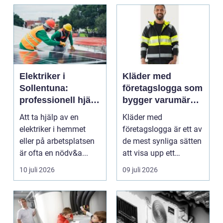
Elektriker i
Kläder med
Sollentuna:
företagslogga som
professionell hjälp
bygger varumärke
när du behöver det
i vardagen
Att ta hjälp av en
Kläder med
elektriker i hemmet
företagslogga är ett av
eller på arbetsplatsen
de mest synliga sätten
är ofta en nödv&a...
att visa upp ett
varum...
10 juli 2026
09 juli 2026