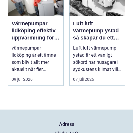
Värmepumpar
Luft luft
lidköping effektiv
värmepump ystad
uppvärmning för
så skapar du ett
hus och
behagligt
värmepumpar
Luft luft värmepump
fastigheter
inomhusklimat
lidköping är ett ämne
ystad är ett vanligt
Året om
som blivit allt mer
sökord när husägare i
aktuellt när fler
sydkustens klimat vill
fastighetsägare vill
hitta ett smar...
09 juli 2026
07 juli 2026
kombine...
Adress