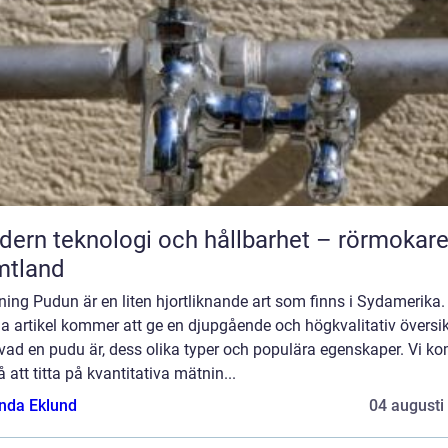
ern teknologi och hållbarhet – rörmokare
mtland
ning Pudun är en liten hjortliknande art som finns i Sydamerika.
a artikel kommer att ge en djupgående och högkvalitativ översik
 vad en pudu är, dess olika typer och populära egenskaper. Vi k
 att titta på kvantitativa mätnin...
da Eklund
04 augusti