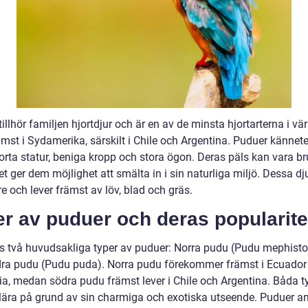
illhör familjen hjortdjur och är en av de minsta hjortarterna i vä
rämst i Sydamerika, särskilt i Chile och Argentina. Puduer känne
orta statur, beniga kropp och stora ögon. Deras päls kan vara bru
ket ger dem möjlighet att smälta in i sin naturliga miljö. Dessa dj
e och lever främst av löv, blad och gräs.
r av puduer och deras popularite
ns två huvudsakliga typer av puduer: Norra pudu (Pudu mephisto
ra pudu (Pudu puda). Norra pudu förekommer främst i Ecuador
a, medan södra pudu främst lever i Chile och Argentina. Båda t
lära på grund av sin charmiga och exotiska utseende. Puduer a