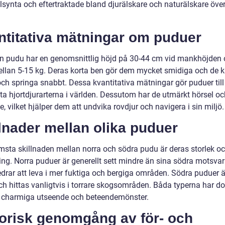
lsynta och eftertraktade bland djurälskare och naturälskare över
ntitativa mätningar om puduer
n pudu har en genomsnittlig höjd på 30-44 cm vid mankhöjden
llan 5-15 kg. Deras korta ben gör dem mycket smidiga och de 
ch springa snabbt. Dessa kvantitativa mätningar gör puduer till
ta hjortdjurarterna i världen. Dessutom har de utmärkt hörsel oc
e, vilket hjälper dem att undvika rovdjur och navigera i sin miljö.
lnader mellan olika puduer
msta skillnaden mellan norra och södra pudu är deras storlek o
ing. Norra puduer är generellt sett mindre än sina södra motsvar
edrar att leva i mer fuktiga och bergiga områden. Södra puduer 
och hittas vanligtvis i torrare skogsområden. Båda typerna har d
harmiga utseende och beteendemönster.
torisk genomgång av för- och