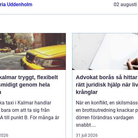
oria Uddenholm
02 augusti
tryggt, flexibelt
Advokat borås så hittar du
smidigt genom hela
rätt juridisk hjälp när li
n
krånglar
ka taxi i Kalmar handlar
När en konflikt, en skilsmäss
 bara om att ta sig från
en brottsutredning knackar 
A till punkt B. För många är
dörren förändras vardagen
snabbt....
 2026
31 juli 2026