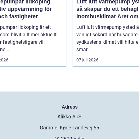
epumpar lidköping
Luft luft värmepump ys
tiv uppvärmning för
så skapar du ett behagl
ch fastigheter
inomhusklimat Året om
pumpar lidköping är ett
Luft luft värmepump ystad är
om blivit allt mer aktuellt
vanligt sökord när husägare 
er fastighetsägare vill
sydkustens klimat vill hitta e
e...
smar...
 2026
07 juli 2026
Adress