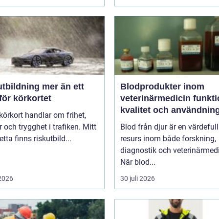
ldning mer än ett
Blodprodukter inom
för körkortet
veterinärmedicin funktion,
kvalitet och användnin
 körkort handlar om frihet,
 och trygghet i trafiken. Mitt
Blod från djur är en värdefull
detta finns riskutbild...
resurs inom både forskning,
diagnostik och veterinärmedi
När blod...
 2026
30 juli 2026