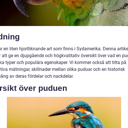
dning
 en liten hjortliknande art som finns i Sydamerika. Denna artike
att ge en djupgående och högkvalitativ översikt över vad en pud
ika typer och populära egenskaper. Vi kommer också att titta på
tiva mätningar, skillnader mellan olika puduar och en historisk
ng av deras fördelar och nackdelar.
rsikt över puduen