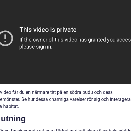
 video får du en närmare titt på en södra pudu och dess
mönster. Se hur dessa charmiga varelser rör sig och interagerar 
a habitat.
lutning
r en fascinerande art som förtrollar djurälskare över hela värld