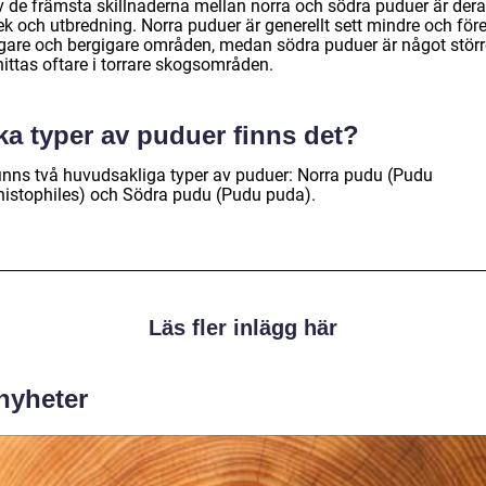
v de främsta skillnaderna mellan norra och södra puduer är der
ek och utbredning. Norra puduer är generellt sett mindre och för
igare och bergigare områden, medan södra puduer är något störr
ittas oftare i torrare skogsområden.
ka typer av puduer finns det?
finns två huvudsakliga typer av puduer: Norra pudu (Pudu
istophiles) och Södra pudu (Pudu puda).
Läs fler inlägg här
 nyheter