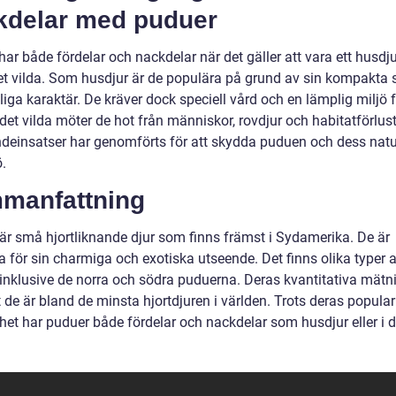
kdelar med puduer
ar både fördelar och nackdelar när det gäller att vara ett husdjur
det vilda. Som husdjur är de populära på grund av sin kompakta s
iga karaktär. De kräver dock speciell vård och en lämplig miljö f
I det vilda möter de hot från människor, rovdjur och habitatförlust
deinsatser har genomförts för att skydda puduen och dess natu
ö.
manfattning
är små hjortliknande djur som finns främst i Sydamerika. De är
a för sin charmiga och exotiska utseende. Det finns olika typer 
 inklusive de norra och södra puduerna. Deras kvantitativa mätn
t de är bland de minsta hjortdjuren i världen. Trots deras popular
het har puduer både fördelar och nackdelar som husdjur eller i de