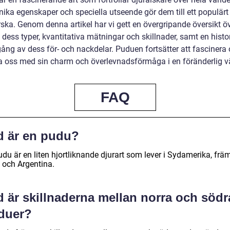
nika egenskaper och speciella utseende gör dem till ett populär
rska. Genom denna artikel har vi gett en övergripande översikt ö
dess typer, kvantitativa mätningar och skillnader, samt en histo
ng av dess för- och nackdelar. Puduen fortsätter att fascinera
ra oss med sin charm och överlevnadsförmåga i en föränderlig vä
FAQ
d är en pudu?
du är en liten hjortliknande djurart som lever i Sydamerika, främ
e och Argentina.
d är skillnaderna mellan norra och södr
duer?