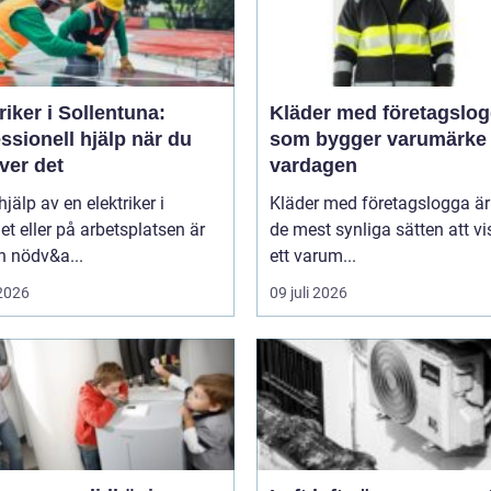
riker i Sollentuna:
Kläder med företagslo
ssionell hjälp när du
som bygger varumärke 
ver det
vardagen
hjälp av en elektriker i
Kläder med företagslogga är 
 eller på arbetsplatsen är
de mest synliga sätten att v
n nödv&a...
ett varum...
 2026
09 juli 2026