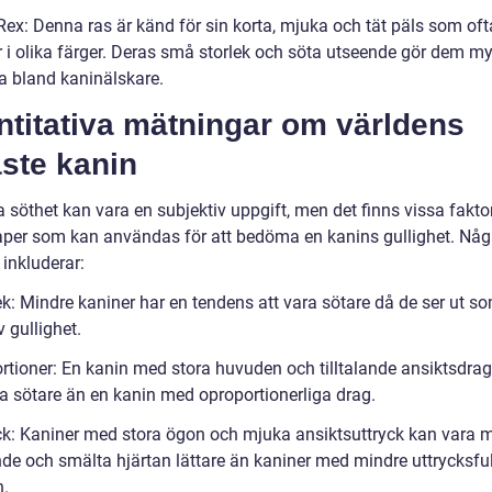
Rex: Denna ras är känd för sin korta, mjuka och tät päls som oft
i olika färger. Deras små storlek och söta utseende gör dem m
a bland kaninälskare.
ntitativa mätningar om världens
ste kanin
 söthet kan vara en subjektiv uppgift, men det finns vissa fakto
per som kan användas för att bedöma en kanins gullighet. Någ
 inkluderar:
lek: Mindre kaniner har en tendens att vara sötare då de ser ut 
v gullighet.
ortioner: En kanin med stora huvuden och tilltalande ansiktsdra
ra sötare än en kanin med oproportionerliga drag.
yck: Kaniner med stora ögon och mjuka ansiktsuttryck kan vara 
de och smälta hjärtan lättare än kaniner med mindre uttrycksfu
n.