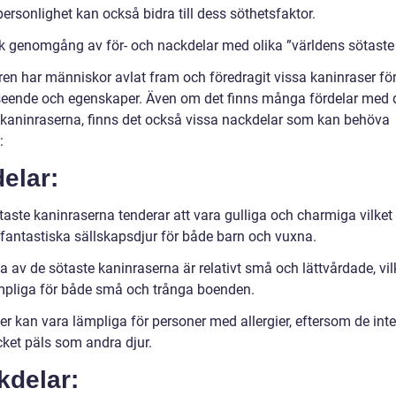
ersonlighet kan också bidra till dess söthetsfaktor.
sk genomgång av för- och nackdelar med olika ”världens sötaste
ren har människor avlat fram och föredragit vissa kaninraser fö
seende och egenskaper. Även om det finns många fördelar med 
 kaninraserna, finns det också vissa nackdelar som kan behöva
:
elar:
taste kaninraserna tenderar att vara gulliga och charmiga vilket
l fantastiska sällskapsdjur för både barn och vuxna.
 av de sötaste kaninraserna är relativt små och lättvårdade, vil
pliga för både små och trånga boenden.
r kan vara lämpliga för personer med allergier, eftersom de inte 
cket päls som andra djur.
kdelar: