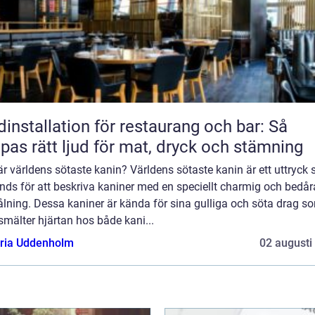
dinstallation för restaurang och bar: Så
pas rätt ljud för mat, dryck och stämning
r världens sötaste kanin? Världens sötaste kanin är ett uttryck
nds för att beskriva kaniner med en speciellt charmig och bedå
ålning. Dessa kaniner är kända för sina gulliga och söta drag s
smälter hjärtan hos både kani...
oria Uddenholm
02 augusti