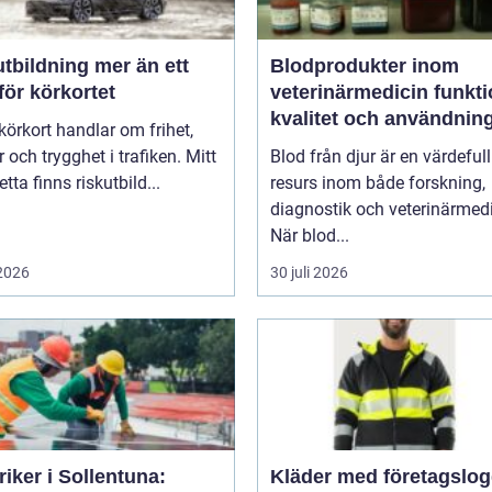
ldning mer än ett
Blodprodukter inom
för körkortet
veterinärmedicin funktion,
kvalitet och användnin
 körkort handlar om frihet,
 och trygghet i trafiken. Mitt
Blod från djur är en värdefull
detta finns riskutbild...
resurs inom både forskning,
diagnostik och veterinärmedi
När blod...
 2026
30 juli 2026
riker i Sollentuna:
Kläder med företagslo