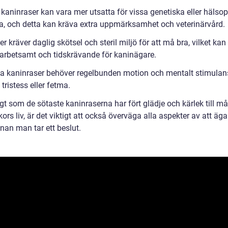
 kaninraser kan vara mer utsatta för vissa genetiska eller hälso
a, och detta kan kräva extra uppmärksamhet och veterinärvård.
r kräver daglig skötsel och steril miljö för att må bra, vilket kan
arbetsamt och tidskrävande för kaninägare.
 kaninraser behöver regelbunden motion och mentalt stimulans
tristess eller fetma.
gt som de sötaste kaninraserna har fört glädje och kärlek till m
rs liv, är det viktigt att också överväga alla aspekter av att äga
nan man tar ett beslut.