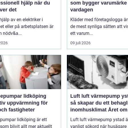
ssionell hjälp när du
som bygger varumärke 
ver det
vardagen
hjälp av en elektriker i
Kläder med företagslogga är 
 eller på arbetsplatsen är
de mest synliga sätten att v
n nödv&a...
ett varum...
 2026
09 juli 2026
epumpar lidköping
Luft luft värmepump ys
tiv uppvärmning för
så skapar du ett behagl
ch fastigheter
inomhusklimat Året om
pumpar lidköping är ett
Luft luft värmepump ystad är
om blivit allt mer aktuellt
vanligt sökord när husägare 