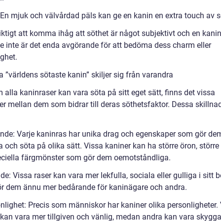
: En mjuk och välvårdad päls kan ge en kanin en extra touch av s
iktigt att komma ihåg att söthet är något subjektivt och en kani
e inte är det enda avgörande för att bedöma dess charm eller
ghet.
a ”världens sötaste kanin” skiljer sig från varandra
alla kaninraser kan vara söta på sitt eget sätt, finns det vissa
er mellan dem som bidrar till deras söthetsfaktor. Dessa skillna
ende: Varje kaninras har unika drag och egenskaper som gör de
a och söta på olika sätt. Vissa kaniner kan ha större öron, störr
peciella färgmönster som gör dem oemotståndliga.
de: Vissa raser kan vara mer lekfulla, sociala eller gulliga i sitt 
gör dem ännu mer bedårande för kaninägare och andra.
onlighet: Precis som människor har kaniner olika personligheter.
 kan vara mer tillgiven och vänlig, medan andra kan vara skygga