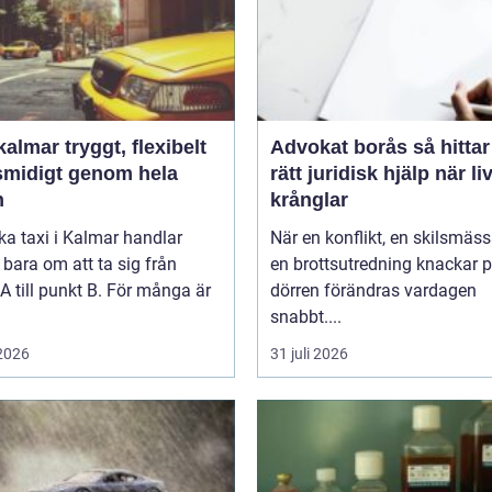
tryggt, flexibelt
Advokat borås så hittar du
smidigt genom hela
rätt juridisk hjälp när li
n
krånglar
ka taxi i Kalmar handlar
När en konflikt, en skilsmäss
 bara om att ta sig från
en brottsutredning knackar 
A till punkt B. För många är
dörren förändras vardagen
snabbt....
 2026
31 juli 2026