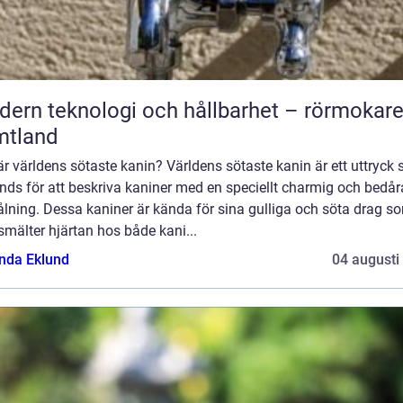
ern teknologi och hållbarhet – rörmokare
mtland
r världens sötaste kanin? Världens sötaste kanin är ett uttryck
nds för att beskriva kaniner med en speciellt charmig och bedå
ålning. Dessa kaniner är kända för sina gulliga och söta drag s
smälter hjärtan hos både kani...
da Eklund
04 augusti