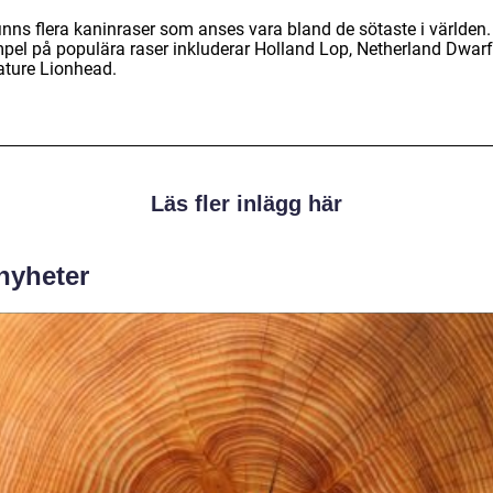
inns flera kaninraser som anses vara bland de sötaste i världen.
pel på populära raser inkluderar Holland Lop, Netherland Dwar
ature Lionhead.
Läs fler inlägg här
 nyheter