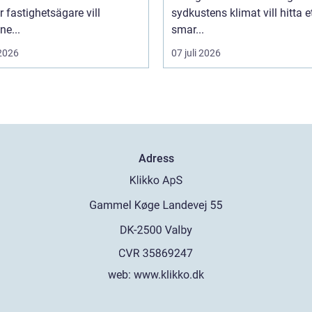
er fastighetsägare vill
sydkustens klimat vill hitta e
e...
smar...
 2026
07 juli 2026
Adress
web:
www.klikko.dk