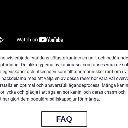
ingsvis erbjuder världens sötaste kaniner en unik och bedårande
pfödning. De olika typerna av kaninraser som anses vara de sö
ka egenskaper och utseenden som tilltalar människor runt om i v
h nackdelarna med att välja en av dessa raser bör vara väl överv
erställa en optimal och ansvarsfull ägandeprocess. Många kani
tor lycka och glädje i att äga en söt kanin, och deras charm och
et har gjort dem populära sällskapsdjur för många.
FAQ