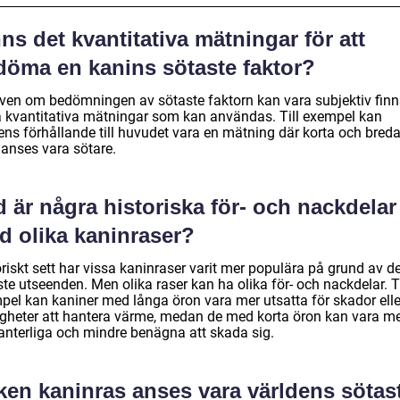
ns det kvantitativa mätningar för att
döma en kanins sötaste faktor?
även om bedömningen av sötaste faktorn kan vara subjektiv finn
a kvantitativa mätningar som kan användas. Till exempel kan
ens förhållande till huvudet vara en mätning där korta och bred
 anses vara sötare.
 är några historiska för- och nackdelar
d olika kaninraser?
riskt sett har vissa kaninraser varit mer populära på grund av d
te utseenden. Men olika raser kan ha olika för- och nackdelar. Ti
pel kan kaniner med långa öron vara mer utsatta för skador elle
igheter att hantera värme, medan de med korta öron kan vara m
hanterliga och mindre benägna att skada sig.
lken kaninras anses vara världens sötas