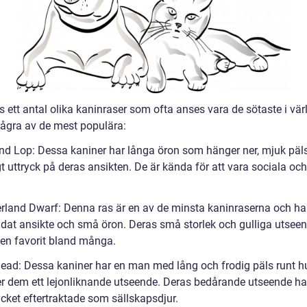
s ett antal olika kaninraser som ofta anses vara de sötaste i vär
några av de mest populära:
and Lop: Dessa kaniner har långa öron som hänger ner, mjuk päls
 uttryck på deras ansikten. De är kända för att vara sociala och
erland Dwarf: Denna ras är en av de minsta kaninraserna och har
undat ansikte och små öron. Deras små storlek och gulliga utsee
l en favorit bland många.
head: Dessa kaniner har en man med lång och frodig päls runt h
ger dem ett lejonliknande utseende. Deras bedårande utseende har
ket eftertraktade som sällskapsdjur.