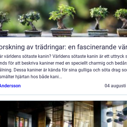
orskning av trädringar: en fascinerande vä
r världens sötaste kanin? Världens sötaste kanin är ett uttryck
nds för att beskriva kaniner med en speciellt charmig och bedå
ålning. Dessa kaniner är kända för sina gulliga och söta drag s
smälter hjärtan hos både kani...
 Andersson
04 augusti