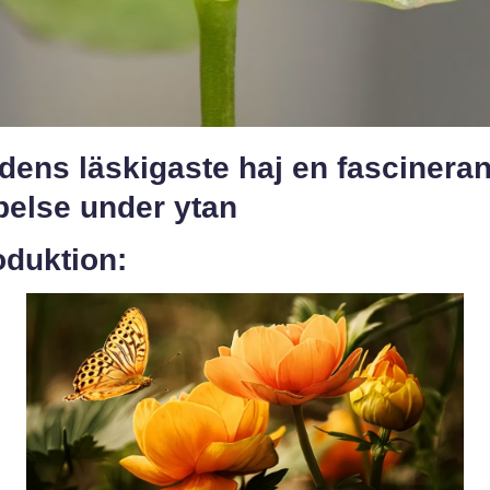
dens läskigaste haj en fascinera
pelse under ytan
oduktion: