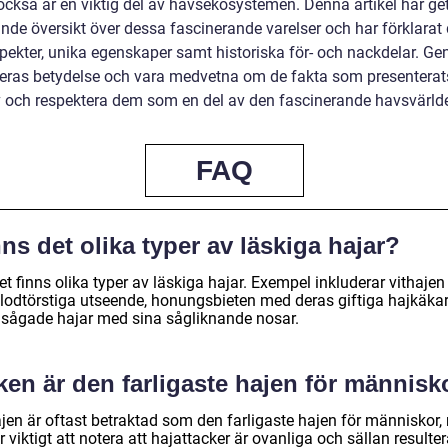
också är en viktig del av havsekosystemen. Denna artikel har get
nde översikt över dessa fascinerande varelser och har förklarat
spekter, unika egenskaper samt historiska för- och nackdelar. Ge
deras betydelse och vara medvetna om de fakta som presenterat
v och respektera dem som en del av den fascinerande havsvärld
FAQ
ns det olika typer av läskiga hajar?
et finns olika typer av läskiga hajar. Exempel inkluderar vithaje
 blodtörstiga utseende, honungsbieten med deras giftiga hajkäka
asågade hajar med sina sågliknande nosar.
ken är den farligaste hajen för människ
ajen är oftast betraktad som den farligaste hajen för människor
r viktigt att notera att hajattacker är ovanliga och sällan resulter