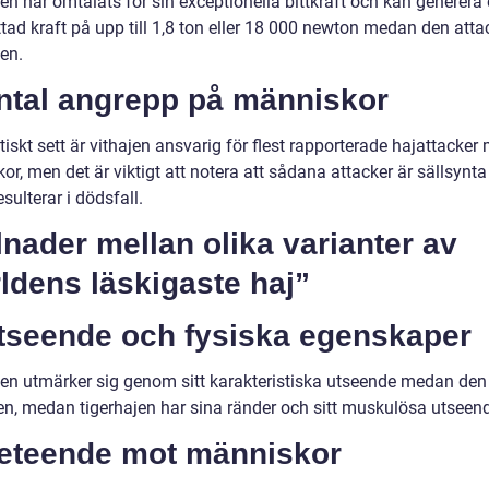
en har omtalats för sin exceptionella bittkraft och kan generera
tad kraft på upp till 1,8 ton eller 18 000 newton medan den atta
en.
Antal angrepp på människor
tiskt sett är vithajen ansvarig för flest rapporterade hajattacker
r, men det är viktigt att notera att sådana attacker är sällsynt
esulterar i dödsfall.
lnader mellan olika varianter av
ldens läskigaste haj”
Utseende och fysiska egenskaper
jen utmärker sig genom sitt karakteristiska utseende medan den
jen, medan tigerhajen har sina ränder och sitt muskulösa utseen
Beteende mot människor