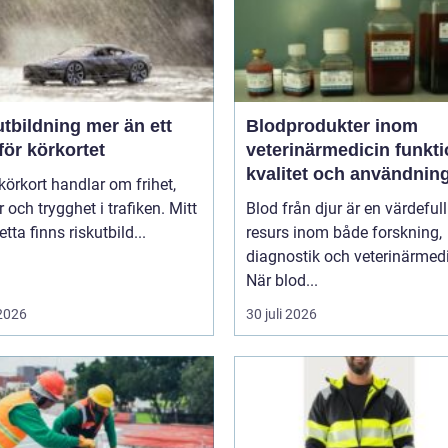
ldning mer än ett
Blodprodukter inom
för körkortet
veterinärmedicin funktion,
kvalitet och användnin
 körkort handlar om frihet,
 och trygghet i trafiken. Mitt
Blod från djur är en värdefull
detta finns riskutbild...
resurs inom både forskning,
diagnostik och veterinärmedi
När blod...
 2026
30 juli 2026