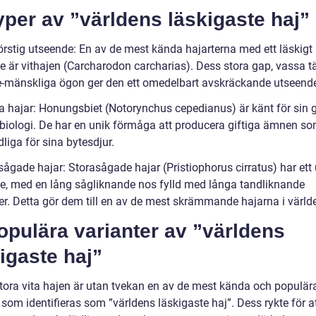
yper av ”världens läskigaste haj”
örstig utseende: En av de mest kända hajarterna med ett läskigt
e är vithajen (Carcharodon carcharias). Dess stora gap, vassa t
e-mänskliga ögon ger den ett omedelbart avskräckande utseend
ga hajar: Honungsbiet (Notorynchus cepedianus) är känt för sin g
biologi. De har en unik förmåga att producera giftiga ämnen s
liga för sina bytesdjur.
ågade hajar: Storasågade hajar (Pristiophorus cirratus) har ett 
e, med en lång sågliknande nos fylld med långa tandliknande
rer. Detta gör dem till en av de mest skrämmande hajarna i värld
opulära varianter av ”världens
igaste haj”
tora vita hajen är utan tvekan en av de mest kända och populär
som identifieras som ”världens läskigaste haj”. Dess rykte för a