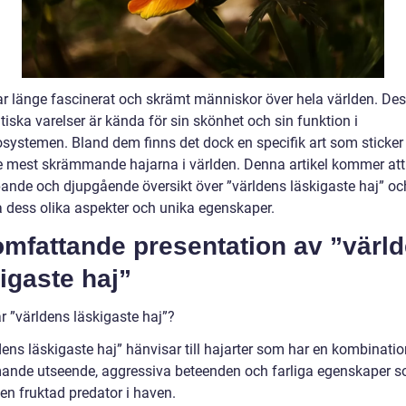
ar länge fascinerat och skrämt människor över hela världen. De
iska varelser är kända för sin skönhet och sin funktion i
systemen. Bland dem finns det dock en specifik art som sticker
e mest skrämmande hajarna i världen. Denna artikel kommer att
pande och djupgående översikt över ”världens läskigaste haj” oc
a dess olika aspekter och unika egenskaper.
omfattande presentation av ”värl
igaste haj”
r ”världens läskigaste haj”?
ens läskigaste haj” hänvisar till hajarter som har en kombinatio
nde utseende, aggressiva beteenden och farliga egenskaper s
 en fruktad predator i haven.