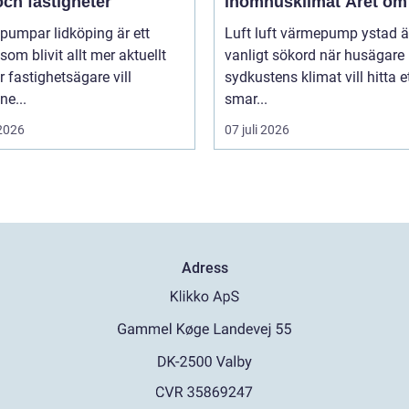
ch fastigheter
inomhusklimat Året om
pumpar lidköping är ett
Luft luft värmepump ystad är
om blivit allt mer aktuellt
vanligt sökord när husägare 
er fastighetsägare vill
sydkustens klimat vill hitta e
e...
smar...
 2026
07 juli 2026
Adress