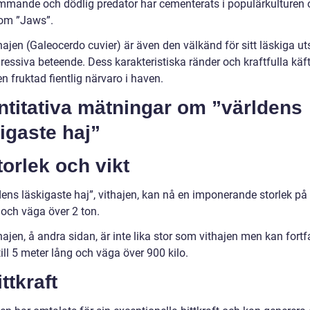
mmande och dödlig predator har cementerats i populärkulturen 
som ”Jaws”.
hajen (Galeocerdo cuvier) är även den välkänd för sitt läskiga u
essiva beteende. Dess karakteristiska ränder och kraftfulla käft
 en fruktad fientlig närvaro i haven.
ntitativa mätningar om ”världens
igaste haj”
torlek och vikt
ens läskigaste haj”, vithajen, kan nå en imponerande storlek på u
 och väga över 2 ton.
ajen, å andra sidan, är inte lika stor som vithajen men kan fort
till 5 meter lång och väga över 900 kilo.
ittkraft