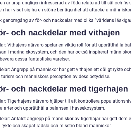
en är ursprungligen intresserad av föda relaterad till säl och fi
en har visat sig ha en större benägenhet att attackera människor
sk genomgång av för- och nackdelar med olika ”världens läskigas
ör- och nackdelar med vithajen
ar: Vithajens närvaro spelar en viktig roll för att upprätthålla b
san i marina ekosystem, och den har också inspirerat människor 
 bevara dessa fantastiska varelser.
elar: Angrepp på människor har gett vithajen ett dåligt rykte oc
 turism och människors perception av dess betydelse.
ör- och nackdelar med tigerhajen
ar: Tigerhajens närvaro hjälper till att kontrollera populationsn
ra arter och upprätthålla balansen i havsekosystem.
elar: Antalet angrepp på människor av tigerhajar har gett dem e
t rykte och skapat rädsla och misstro bland människor.