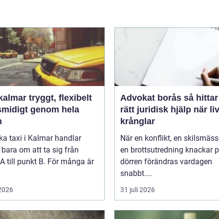
tryggt, flexibelt
Advokat borås så hittar du
smidigt genom hela
rätt juridisk hjälp när li
n
krånglar
ka taxi i Kalmar handlar
När en konflikt, en skilsmäss
 bara om att ta sig från
en brottsutredning knackar 
A till punkt B. För många är
dörren förändras vardagen
snabbt....
 2026
31 juli 2026