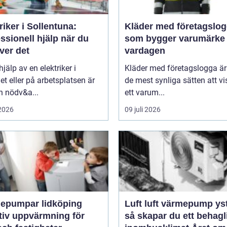
riker i Sollentuna:
Kläder med företagslo
ssionell hjälp när du
som bygger varumärke 
ver det
vardagen
hjälp av en elektriker i
Kläder med företagslogga är 
 eller på arbetsplatsen är
de mest synliga sätten att v
n nödv&a...
ett varum...
 2026
09 juli 2026
epumpar lidköping
Luft luft värmepump ys
tiv uppvärmning för
så skapar du ett behagl