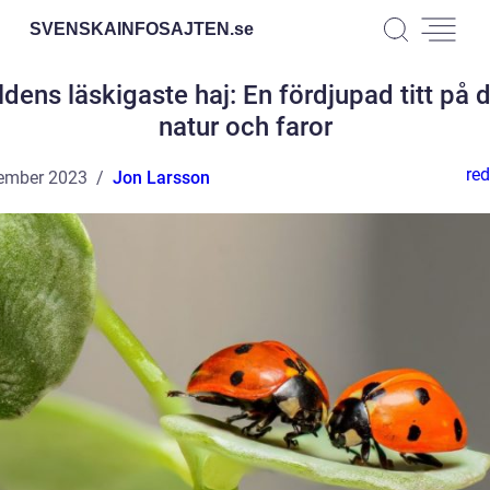
SVENSKAINFOSAJTEN.
se
ldens läskigaste haj: En fördjupad titt på 
natur och faror
red
ember 2023
Jon Larsson