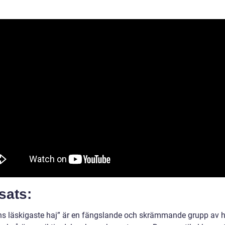
sats:
ns läskigaste haj” är en fängslande och skrämmande grupp av h