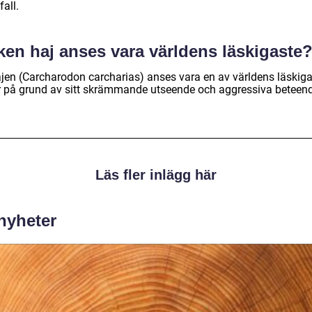
all.
ken haj anses vara världens läskigaste
ajen (Carcharodon carcharias) anses vara en av världens läskig
r på grund av sitt skrämmande utseende och aggressiva beteen
Läs fler inlägg här
 nyheter