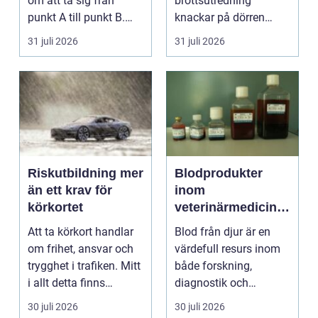
om att ta sig från
brottsutredning
punkt A till punkt B.
knackar på dörren
För många är res...
förändras vardagen
31 juli 2026
31 juli 2026
snabbt....
Riskutbildning mer
Blodprodukter
än ett krav för
inom
körkortet
veterinärmedicin
funktion, kvalitet
Att ta körkort handlar
Blod från djur är en
och användning
om frihet, ansvar och
värdefull resurs inom
trygghet i trafiken. Mitt
både forskning,
i allt detta finns
diagnostik och
riskutbild...
veterinärmedicin. När
30 juli 2026
30 juli 2026
blod...