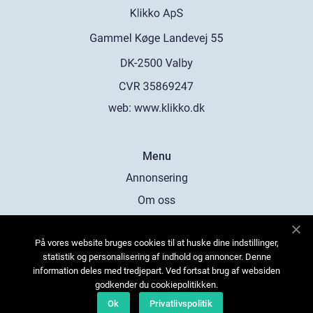
web:
www.klikko.dk
Menu
Annonsering
Om oss
Cookies
På vores website bruges cookies til at huske dine indstillinger,
Kontakta oss
statistik og personalisering af indhold og annoncer. Denne
Sitemap
information deles med tredjepart. Ved fortsat brug af websiden
godkender du cookiepolitikken.
Ok
Privatlivspolitik