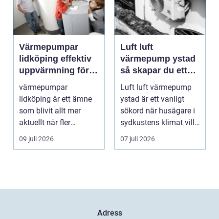
Värmepumpar
Luft luft
lidköping effektiv
värmepump ystad
uppvärmning för
så skapar du ett
hus och
behagligt
värmepumpar
Luft luft värmepump
fastigheter
inomhusklimat
lidköping är ett ämne
ystad är ett vanligt
Året om
som blivit allt mer
sökord när husägare i
aktuellt när fler
sydkustens klimat vill
fastighetsägare vill
hitta ett smar...
09 juli 2026
07 juli 2026
kombine...
Adress