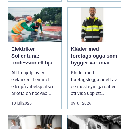
Elektriker i
Kläder med
Sollentuna:
företagslogga som
professionell hjälp
bygger varumärke
när du behöver det
i vardagen
Att ta hjälp av en
Kläder med
elektriker i hemmet
företagslogga är ett av
eller på arbetsplatsen
de mest synliga sätten
är ofta en nödv&a...
att visa upp ett
varum...
10 juli 2026
09 juli 2026