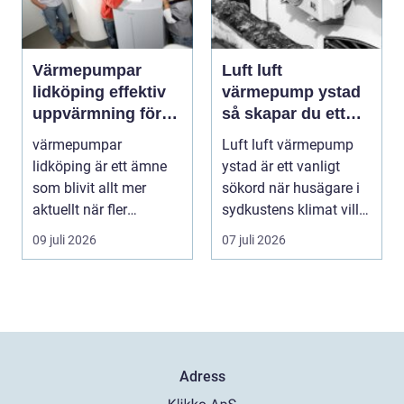
Värmepumpar
Luft luft
lidköping effektiv
värmepump ystad
uppvärmning för
så skapar du ett
hus och fastigheter
behagligt
värmepumpar
Luft luft värmepump
inomhusklimat
lidköping är ett ämne
ystad är ett vanligt
Året om
som blivit allt mer
sökord när husägare i
aktuellt när fler
sydkustens klimat vill
fastighetsägare vill
hitta ett smar...
09 juli 2026
07 juli 2026
kombine...
Adress