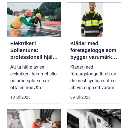
Elektriker i
Kläder med
Sollentuna:
företagslogga som
professionell hjälp
bygger varumärke i
när du behöver det
vardagen
Att ta hjälp av en
Kläder med
elektriker i hemmet eller
företagslogga är ett av
på arbetsplatsen är
de mest synliga sätten
ofta en nödv&a...
att visa upp ett varum...
10 juli 2026
09 juli 2026