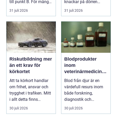
till punkt B. För många
knackar på dörren
är res...
förändras vardagen
31 juli 2026
31 juli 2026
snabbt....
Riskutbildning mer
Blodprodukter
än ett krav för
inom
körkortet
veterinärmedicin
funktion, kvalitet
Att ta körkort handlar
Blod från djur är en
och användning
om frihet, ansvar och
värdefull resurs inom
trygghet i trafiken. Mitt
både forskning,
i allt detta finns
diagnostik och
riskutbild...
veterinärmedicin. När
30 juli 2026
30 juli 2026
blod...