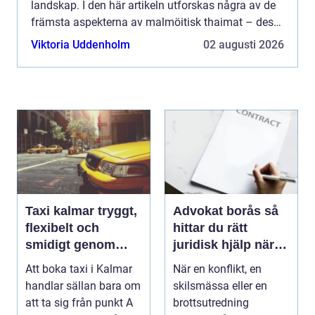
landskap. I den här artikeln utforskas några av de
främsta aspekterna av malmöitisk thaimat – dess
autenticitet, ...
Viktoria Uddenholm
02 augusti 2026
Taxi kalmar tryggt,
Advokat borås så
flexibelt och
hittar du rätt
smidigt genom
juridisk hjälp när
hela resan
livet krånglar
Att boka taxi i Kalmar
När en konflikt, en
handlar sällan bara om
skilsmässa eller en
att ta sig från punkt A
brottsutredning