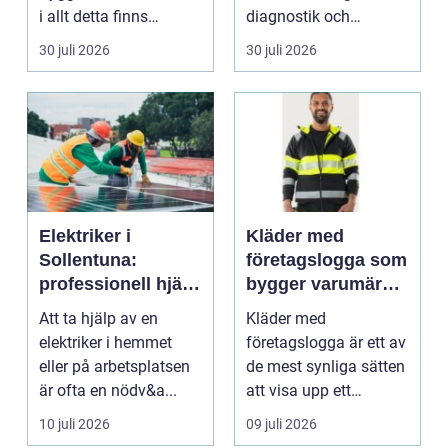
i allt detta finns
diagnostik och
riskutbild...
veterinärmedicin. När
30 juli 2026
30 juli 2026
blod...
Elektriker i
Kläder med
Sollentuna:
företagslogga som
professionell hjälp
bygger varumärke
när du behöver det
i vardagen
Att ta hjälp av en
Kläder med
elektriker i hemmet
företagslogga är ett av
eller på arbetsplatsen
de mest synliga sätten
är ofta en nödv&a...
att visa upp ett
varum...
10 juli 2026
09 juli 2026