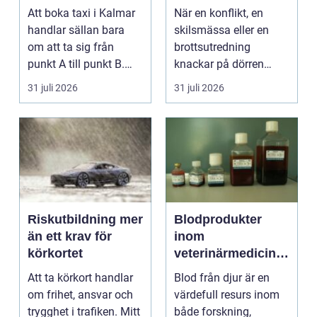
hela resan
livet krånglar
Att boka taxi i Kalmar
När en konflikt, en
handlar sällan bara
skilsmässa eller en
om att ta sig från
brottsutredning
punkt A till punkt B.
knackar på dörren
För många är res...
förändras vardagen
31 juli 2026
31 juli 2026
snabbt....
Riskutbildning mer
Blodprodukter
än ett krav för
inom
körkortet
veterinärmedicin
funktion, kvalitet
Att ta körkort handlar
Blod från djur är en
och användning
om frihet, ansvar och
värdefull resurs inom
trygghet i trafiken. Mitt
både forskning,