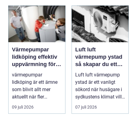
Värmepumpar
Luft luft
lidköping effektiv
värmepump ystad
uppvärmning för
så skapar du ett
hus och
behagligt
värmepumpar
Luft luft värmepump
fastigheter
inomhusklimat
lidköping är ett ämne
ystad är ett vanligt
Året om
som blivit allt mer
sökord när husägare i
aktuellt när fler
sydkustens klimat vill
fastighetsägare vill
hitta ett smar...
09 juli 2026
07 juli 2026
kombine...