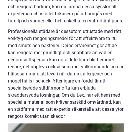
och rengöra badrum, kan du lämna dessa sysslor till
experterna och istället fokusera på att umgås med
familj och vänner eller helt enkelt ta en välförtjänt paus.
Professionella städare är dessutom utrustade med rätt
verktyg och rengöringsmedel för att effektivare ta itu
med smuts och bakterier. Deras erfarenhet gör att de
kan rengöra mer grundligt och snabbare än vad en
genomsnittsperson kan göra. Inte bara blir hemmet
renare, det upplevs också som mer välkomnande och är
hälsosammare att leva i när damm, allergener och
mögel hålls i schack. Ytterligare en fördel är att
specialiserade städfirmor ofta kan erbjuda
skräddarsydda lösningar. Om du t.ex. har ett hem med
speciella material som kräver särskild omvårdnad, kan
en städfirma med rätt expertis säkerställa att dessa ytor
rengörs korrekt utan skador.