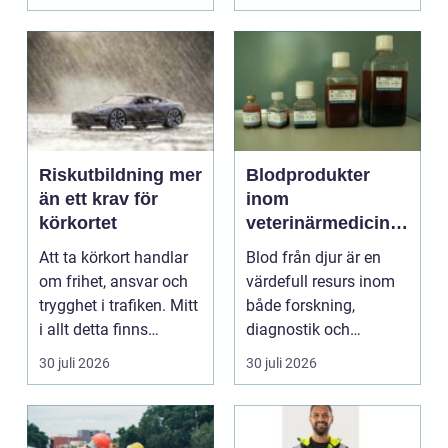
snabbt....
Riskutbildning mer
Blodprodukter
än ett krav för
inom
körkortet
veterinärmedicin
funktion, kvalitet
Att ta körkort handlar
Blod från djur är en
och användning
om frihet, ansvar och
värdefull resurs inom
trygghet i trafiken. Mitt
både forskning,
i allt detta finns
diagnostik och
riskutbild...
veterinärmedicin. När
30 juli 2026
30 juli 2026
blod...