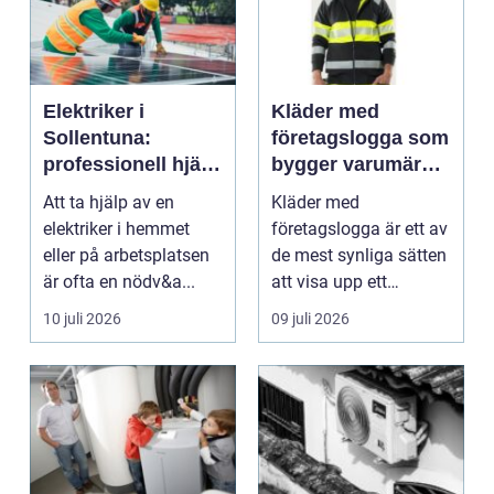
Elektriker i
Kläder med
Sollentuna:
företagslogga som
professionell hjälp
bygger varumärke
när du behöver det
i vardagen
Att ta hjälp av en
Kläder med
elektriker i hemmet
företagslogga är ett av
eller på arbetsplatsen
de mest synliga sätten
är ofta en nödv&a...
att visa upp ett
varum...
10 juli 2026
09 juli 2026