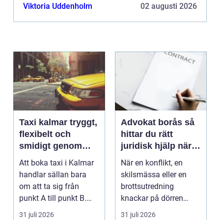
rengöring av ...
Viktoria Uddenholm
02 augusti 2026
Taxi kalmar tryggt,
Advokat borås så
flexibelt och
hittar du rätt
smidigt genom
juridisk hjälp när
hela resan
livet krånglar
Att boka taxi i Kalmar
När en konflikt, en
handlar sällan bara
skilsmässa eller en
om att ta sig från
brottsutredning
punkt A till punkt B.
knackar på dörren
För många är res...
förändras vardagen
31 juli 2026
31 juli 2026