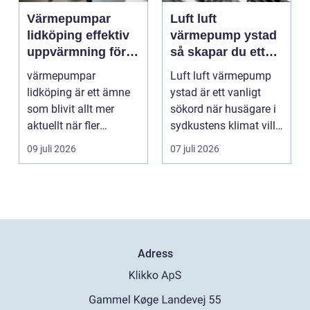
Värmepumpar
Luft luft
lidköping effektiv
värmepump ystad
uppvärmning för
så skapar du ett
hus och
behagligt
värmepumpar
Luft luft värmepump
fastigheter
inomhusklimat
lidköping är ett ämne
ystad är ett vanligt
Året om
som blivit allt mer
sökord när husägare i
aktuellt när fler
sydkustens klimat vill
fastighetsägare vill
hitta ett smar...
09 juli 2026
07 juli 2026
kombine...
Adress