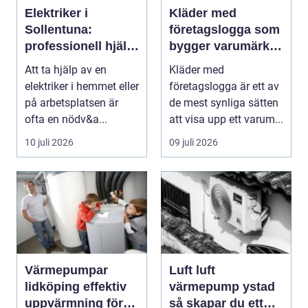
Elektriker i
Kläder med
Sollentuna:
företagslogga som
professionell hjälp
bygger varumärke i
när du behöver det
vardagen
Att ta hjälp av en
Kläder med
elektriker i hemmet eller
företagslogga är ett av
på arbetsplatsen är
de mest synliga sätten
ofta en nödv&a...
att visa upp ett varum...
10 juli 2026
09 juli 2026
Värmepumpar
Luft luft
lidköping effektiv
värmepump ystad
uppvärmning för
så skapar du ett