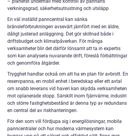
– planerat underhåll med kontroll av pannans
verkningsgrad, säkerhetsutrustning och utsläpp
En väl inställd panncentral kan sänka
bränsleförbrukningen avsevärt jämfört med en äldre,
dåligt justerad anläggning. Det gör skillnad både i
driftsbudget och klimatpåverkan. För många
verksamheter blir det därför lönsamt att ta in expertis
som kan analysera nuvarande drift, föreslå förbättringar
och genomföra åtgärder.
Trygghet handlar också om att ha en plan för avbrott. En
reservpanna, en mobil enhet i beredskap eller ett avtal
om snabb leverans vid haveri kan skydda verksamheten
mot oplanerade stopp. Särskilt inom fjärrvärme, industri
och större fastighetsbestånd är denna typ av redundans
en central del av riskhanteringen.
För den som vill fördjupa sig i energilösningar, mobila
panncentraler och hur moderna värmesystem kan
byggas upp på ett säkert och effektivt sätt, finns mer