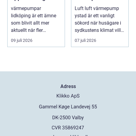
hus och fastigheter
behagligt
värmepumpar
Luft luft värmepump
inomhusklimat
lidköping är ett ämne
ystad är ett vanligt
Året om
som blivit allt mer
sökord när husägare i
aktuellt när fler
sydkustens klimat vill
fastighetsägare vill
hitta ett smar...
09 juli 2026
07 juli 2026
kombine...
Adress