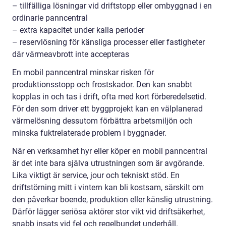
– tillfälliga lösningar vid driftstopp eller ombyggnad i en
ordinarie panncentral
– extra kapacitet under kalla perioder
– reservlösning för känsliga processer eller fastigheter
där värmeavbrott inte accepteras
En mobil panncentral minskar risken för
produktionsstopp och frostskador. Den kan snabbt
kopplas in och tas i drift, ofta med kort förberedelsetid.
För den som driver ett byggprojekt kan en välplanerad
värmelösning dessutom förbättra arbetsmiljön och
minska fuktrelaterade problem i byggnader.
När en verksamhet hyr eller köper en mobil panncentral
är det inte bara själva utrustningen som är avgörande.
Lika viktigt är service, jour och tekniskt stöd. En
driftstörning mitt i vintern kan bli kostsam, särskilt om
den påverkar boende, produktion eller känslig utrustning.
Därför lägger seriösa aktörer stor vikt vid driftsäkerhet,
snabb insats vid fel och regelbundet underhåll.