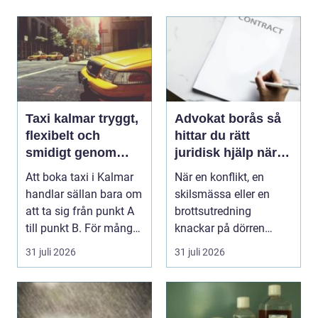
Taxi kalmar tryggt,
Advokat borås så
flexibelt och
hittar du rätt
smidigt genom
juridisk hjälp när
hela resan
livet krånglar
Att boka taxi i Kalmar
När en konflikt, en
handlar sällan bara om
skilsmässa eller en
att ta sig från punkt A
brottsutredning
till punkt B. För många
knackar på dörren
är res...
förändras vardagen
31 juli 2026
31 juli 2026
snabbt....