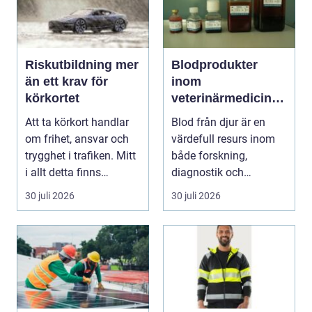
Riskutbildning mer
Blodprodukter
än ett krav för
inom
körkortet
veterinärmedicin
funktion, kvalitet
Att ta körkort handlar
Blod från djur är en
och användning
om frihet, ansvar och
värdefull resurs inom
trygghet i trafiken. Mitt
både forskning,
i allt detta finns
diagnostik och
riskutbild...
veterinärmedicin. När
30 juli 2026
30 juli 2026
blod...