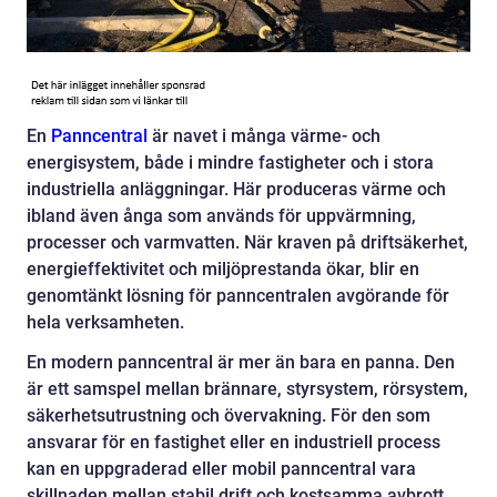
En
Panncentral
är navet i många värme- och
energisystem, både i mindre fastigheter och i stora
industriella anläggningar. Här produceras värme och
ibland även ånga som används för uppvärmning,
processer och varmvatten. När kraven på driftsäkerhet,
energieffektivitet och miljöprestanda ökar, blir en
genomtänkt lösning för panncentralen avgörande för
hela verksamheten.
En modern panncentral är mer än bara en panna. Den
är ett samspel mellan brännare, styrsystem, rörsystem,
säkerhetsutrustning och övervakning. För den som
ansvarar för en fastighet eller en industriell process
kan en uppgraderad eller mobil panncentral vara
skillnaden mellan stabil drift och kostsamma avbrott.