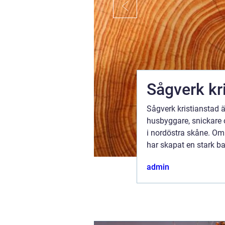
Sågverk kr
Sågverk kristianstad ä
ras årliga
husbyggare, snickare 
vning.
i nordöstra skåne. Om
av ett träd,
har skapat en stark 
lokalkännedom, hållbar råva
admin
run...
ugusti 2026