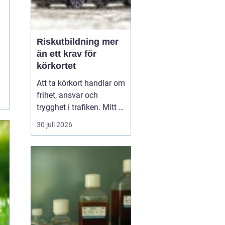
Riskutbildning mer
än ett krav för
körkortet
Att ta körkort handlar om
frihet, ansvar och
trygghet i trafiken. Mitt i
allt detta finns
30 juli 2026
riskutbildning, som
många först ser som ett
måste på vägen mot
körkortet. Men bakom
kravet finns en tydlig
tanke: att ge blivande
förare en realistisk bild
av r...