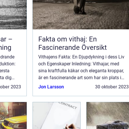
sar –
Fakta om vithaj: En
ning
Fascinerande Översikt
ndrande
Vithajens Fakta: En Djupdykning i dess Liv
duktion:
och Egenskaper Inledning: Vithajar, med
nersta
sina kraftfulla käkar och eleganta kroppar,
ta dig
är en fascinerande art som har sin plats i
s sötaste
havets ekosystem. Denna artikel kommer att
tober 2023
Jon Larsson
30 oktober 2023
i kommer
utforska fakta om vithaj och ge en gr...