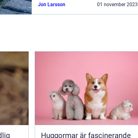
Jon Larsson
01 november 2023
vi att ge en översikt över de olik...
Huggormar är fascinerande