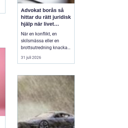
Advokat borås så
hittar du rätt juridisk
hjälp när livet
krånglar
När en konflikt, en
skilsmässa eller en
brottsutredning knackar
på dörren förändras
31 juli 2026
vardagen snabbt.
Många i Borås väntar för
länge med att kontakta
jurist, ofta av oro för
kostnader eller för att de
inte vet vart de ska
vända sig. Samtidigt kan
tidi...