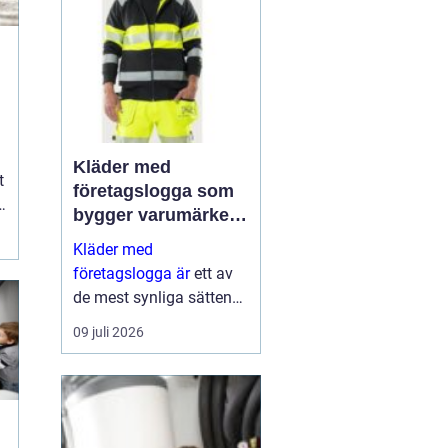
Kläder med
t
företagslogga som
bygger varumärke i
vardagen
Kläder med
företagslogga är
ett av
de mest synliga sätten
att visa upp ett
09 juli 2026
varumärke i vardagen,
och många svenska
företag använder i...