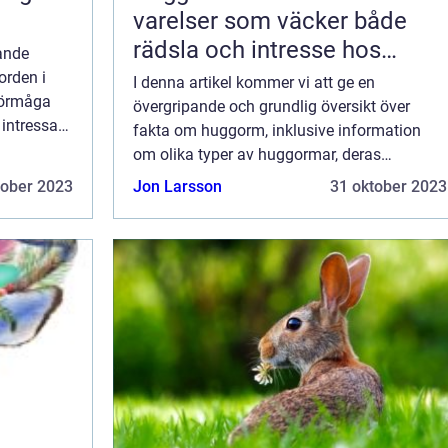
varelser som väcker både
rädsla och intresse hos
ande
många människor
orden i
I denna artikel kommer vi att ge en
förmåga
övergripande och grundlig översikt över
 intressant
fakta om huggorm, inklusive information
ster. I
om olika typer av huggormar, deras
a ol...
popularitet och kvantitativa mätningar om
tober 2023
Jon Larsson
31 oktober 2023
dem. Översikt över fakta om huggorm:
Huggormar tillhör fa...