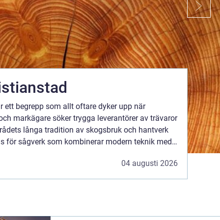
istianstad
r ett begrepp som allt oftare dyker upp när
och markägare söker trygga leverantörer av trävaror
rådets långa tradition av skogsbruk och hantverk
bas för sågverk som kombinerar modern teknik med
ra och personlig service. Lokala sågverk
04 augusti 2026