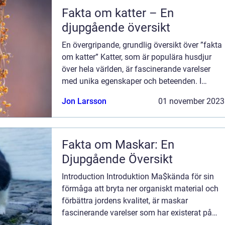
Fakta om katter – En
djupgående översikt
En övergripande, grundlig översikt över ”fakta
om katter” Katter, som är populära husdjur
över hela världen, är fascinerande varelser
med unika egenskaper och beteenden. I
denna artikel kommer vi att ge dig en
Jon Larsson
01 november 2023
ingående översikt över fakta...
Fakta om Maskar: En
Djupgående Översikt
Introduction Introduktion Ma$kända för sin
förmåga att bryta ner organiskt material och
förbättra jordens kvalitet, är maskar
fascinerande varelser som har existerat på
jorden i miljontals år. I denna artikel kommer