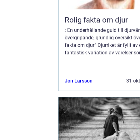
Rolig fakta om djur
: En underhållande guid till djurvä
övergripande, grundlig översikt öve
fakta om djur” Djurriket är fyllt av
fantastisk variation av varelser so
till både förundran och skratt.
Huvudsakligen populärt bland na..
Jon Larsson
31 ok