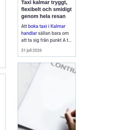
Taxi kalmar tryggt,
flexibelt och smidigt
genom hela resan
Att
boka taxi i Kalmar
handlar
sällan bara om
att ta sig från punkt A till
punkt B. För många är
31 juli 2026
resan en viktig del av
vardagen, arbetet eller
semestern. En pålitlig
taxiresa kan betyda att
hi...