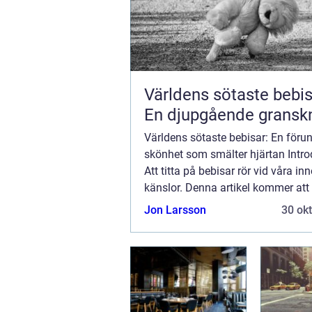
Världens sötaste bebi
En djupgående gransk
Världens sötaste bebisar: En föru
skönhet som smälter hjärtan Intro
Att titta på bebisar rör vid våra in
känslor. Denna artikel kommer att 
med på en resa genom de världen
Jon Larsson
30 ok
bebisarnas fascinerande värld. V
a...