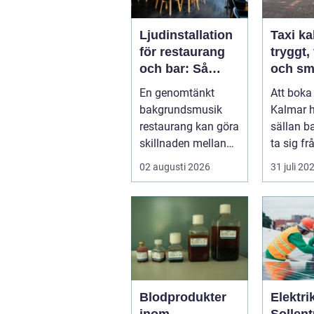
Ljudinstallation
Taxi k
för restaurang
tryggt, 
och bar: Så
och sm
skapas rätt ljud
genom 
En genomtänkt
Att boka 
för mat, dryck
resan
bakgrundsmusik
Kalmar 
och stämning
restaurang kan göra
sällan b
skillnaden mellan
ta sig fr
en lokal som
till punk
02 augusti 2026
31 juli 20
gäste...
många är
Blodprodukter
Elektrik