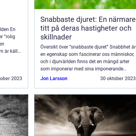
Snabbaste djuret: En närmare
titt på deras hastigheter och
rlden En
skillnader
r ”rolig
 en
Översikt över ”snabbaste djuret” Snabbhet är
m är källor
en egenskap som fascinerar oss människor,
och i djurvärlden finns det en mängd arter
.
som imponerar med sina imponerande
hastigheter. I denna artikel tar vi en närmare
tober 2023
Jon Larsson
30 oktober 2023
titt på ”snabbaste d...