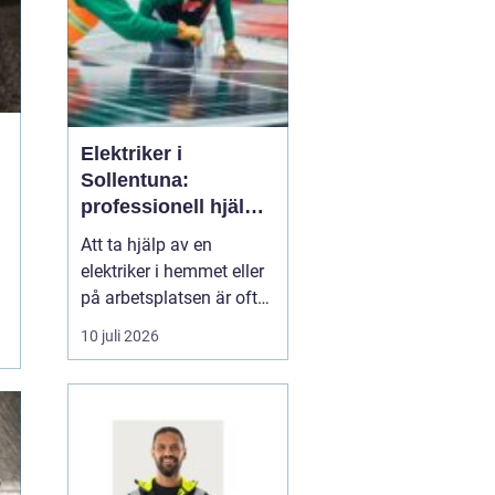
Elektriker i
Sollentuna:
professionell hjälp
när du behöver det
Att ta hjälp av en
elektriker i hemmet eller
på arbetsplatsen är ofta
en nödvändighet för att
10 juli 2026
säkerställa att våra
elinstallationer är trygga
och effektiva. I
Sollentuna, som i många
andra t&a...