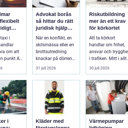
almar
Advokat borås
Riskutbildning
flexibelt
så hittar du rätt
mer än ett krav
idigt
juridisk hjälp
för körkortet
hela
när livet
taxi i
När en konflikt, en
Att ta körkort
krånglar
handlar
skilsmässa eller en
handlar om frihet,
ara om att
brottsutredning
ansvar och trygghe
ån punkt A
knackar på dörren
i trafiken. Mitt i allt
t B. För
förändras vardagen
detta finns
26
31 juli 2026
30 juli 2026
 res...
snabbt....
riskutbild...
er i
Kläder med
Värmepumpar