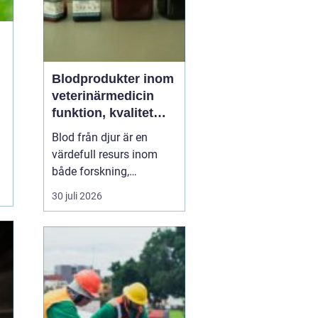
Blodprodukter inom
veterinärmedicin
funktion, kvalitet
och användning
Blod från djur är en
värdefull resurs inom
både forskning,
diagnostik och
30 juli 2026
veterinärmedicin. När
blod hanteras på ett
kontrollerat sätt och
förädlas till olika
komponenter
skap...