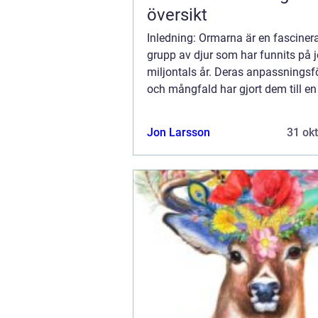
översikt
Inledning: Ormarna är en fasciner
grupp av djur som har funnits på j
miljontals år. Deras anpassnings
och mångfald har gjort dem till en
studie för biologer och reptilentusia
denna artikel kommer vi att utforsk
Jon Larsson
31 ok