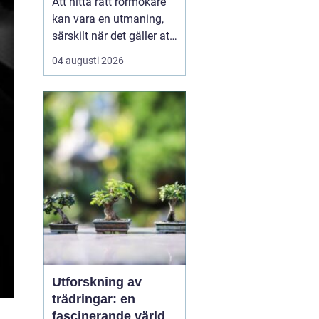
Att hitta rätt rörmokare
kan vara en utmaning,
särskilt när det gäller att
välja bland många
04 augusti 2026
erbjudanden på en
specifik plats som
Jämtland. Kvalificerade
rörmokare är viktiga för
att s&aum...
Utforskning av
trädringar: en
fascinerande värld