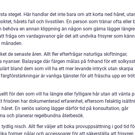
sta steget. Här handlar det inte bara om att korta ned håret, uta
tet, hårets fall och livsstilen. En person som tränar ofta eller 
an behöva en annan klippning än någon som gärna lägger längre
id att fråga om vardagsvanor går det att undvika frisyrer som kän
av månaden.
 de senaste åren. Allt fler efterfrågar naturliga skiftningar,
nyanser. Balayage där färgen målas på frihand för ett solkyss
pulärt bland dem som vill ha ett mer levande intryck utan skarpa
färgförstärkningar är vanliga tjänster för att fräscha upp en tröt
ellt för den som vill ha längre eller fylligare hår utan att vänta 
att frisören har dokumenterad erfarenhet, eftersom felaktig isättn
 håret. En seriös salong lägger därför tid på konsultation, går
ma och planerar regelbundna återbesök.
tydlig nisch. Allt fler väljer att boka provuppsättning i god tid fö
lika former, nålar och accessoarer för att säkerställa att frisyren