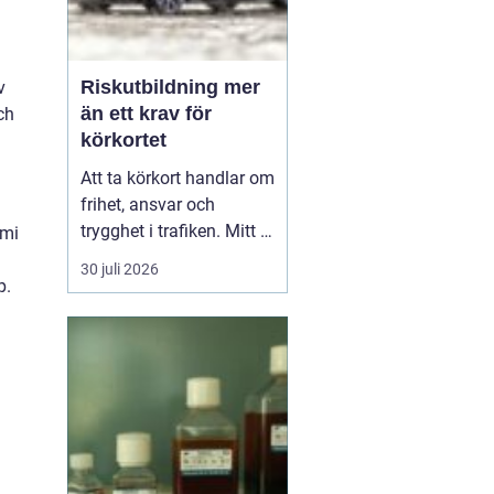
Riskutbildning mer
v
än ett krav för
ch
körkortet
Att ta körkort handlar om
frihet, ansvar och
trygghet i trafiken. Mitt i
emi
allt detta finns
30 juli 2026
riskutbildning, som
p.
många först ser som ett
måste på vägen mot
körkortet. Men bakom
kravet finns en tydlig
tanke: att ge blivande
förare en realistisk bild
av r...