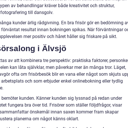
 typen av behandlingar kräver både kreativitet och struktur,
fotografering till dansgolv.
ånga kunder ärlig rådgivning. En bra frisör gör en bedömning a
h förväntat resultat innan bokningen spikas. När förväntningar o
upplevelsen mer positiv och håret håller sig friskare på sikt.
isörsalong i Älvsjö
ttas av att kombinera tre perspektiv: praktiska faktorer, personk
delen kan låta självklar, men påverkar mer än många tror. Läget,
gör ofta om frisörbesök blir en vana eller något som skjuts up
 arbetsplats och som erbjuder enkel onlinebokning eller tydlig
e.
n bemöter kunden. Känner kunden sig lyssnad på redan under
t fungera bra över tid. Frisörer som ställer följdfrågor, visar
och sammanfattar önskemål innan saxen kommer fram skapar
 justera planerna om något känns oklart.