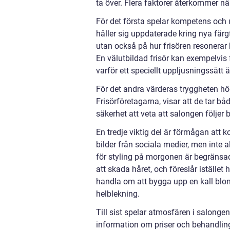
ta över. Flera faktorer återkommer n
För det första spelar kompetens och u
håller sig uppdaterade kring nya färgt
utan också på hur frisören resonerar 
En välutbildad frisör kan exempelvis 
varför ett speciellt uppljusningssätt 
För det andra värderas tryggheten h
Frisörföretagarna, visar att de tar bå
säkerhet att veta att salongen följe
En tredje viktig del är förmågan att 
bilder från sociala medier, men inte al
för styling på morgonen är begränsad
att skada håret, och föreslår istället
handla om att bygga upp en kall blond 
helblekning.
Till sist spelar atmosfären i salongen
information om priser och behandlin