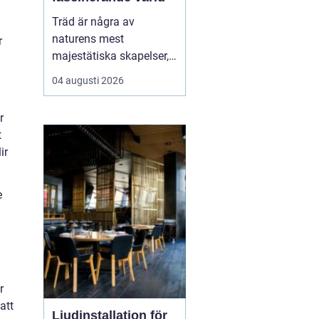
Träd är några av
naturens mest
r
majestätiska skapelser,
och deras årliga
04 augusti 2026
växande lager kan
berätta mycket om deras
r
historia och omgivning.
t
Tr&...
ir
e
r
att
Ljudinstallation för