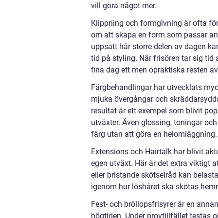
vill göra något mer.
Klippning och formgivning är ofta för
om att skapa en form som passar ansik
uppsatt hår större delen av dagen k
tid på styling. När frisören tar sig t
fina dag ett men opraktiska resten 
Färgbehandlingar har utvecklats mycket
mjuka övergångar och skräddarsydda 
resultat är ett exempel som blivit po
utväxter. Även glossing, toningar och 
färg utan att göra en helomläggning.
Extensions och Hairtalk har blivit aktu
egen utväxt. Här är det extra viktigt 
eller bristande skötselråd kan belasta
igenom hur löshåret ska skötas hem
Fest- och bröllopsfrisyrer är en annan 
högtiden. Under provtillfället testas o