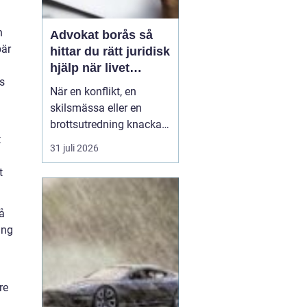
n
Advokat borås så
bär
hittar du rätt juridisk
hjälp när livet
ns
krånglar
När en konflikt, en
skilsmässa eller en
brottsutredning knackar
t
på dörren förändras
31 juli 2026
vardagen snabbt.
t
Många i Borås väntar för
länge med att kontakta
jurist, ofta av oro för
på
kostnader eller för att de
ing
inte vet vart de ska
vända sig. Samtidigt kan
tidi...
re