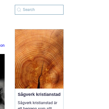
ion
Sågverk kristianstad
Sågverk kristianstad är
ett begrepp som allt