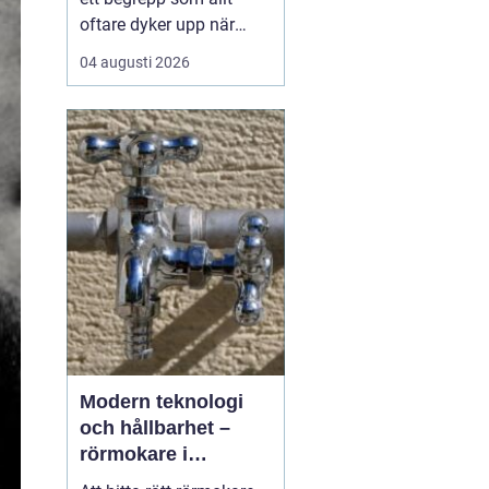
oftare dyker upp när
husbyggare, snickare
04 augusti 2026
och markägare söker
trygga leverantörer av
trävaror i nordöstra
skåne. Områdets långa
tradition av skogsbruk
och hantverk har skapat
en stark bas för sågverk
som k...
Modern teknologi
och hållbarhet –
rörmokare i
Jämtland