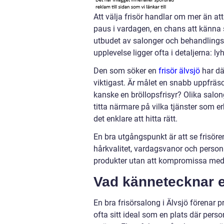
Att välja frisör handlar om mer än at
paus i vardagen, en chans att känna 
utbudet av salonger och behandlingsmö
upplevelse ligger ofta i detaljerna: l
Den som söker en
frisör älvsjö
har dä
viktigast. Är målet en snabb uppfräsc
kanske en bröllopsfrisyr? Olika salon
titta närmare på vilka tjänster som er
det enklare att hitta rätt.
En bra utgångspunkt är att se frisör
hårkvalitet, vardagsvanor och perso
produkter utan att kompromissa med 
Vad kännetecknar en
En bra frisörsalong i Älvsjö förenar 
ofta sitt ideal som en plats där pers