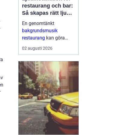
restaurang och bar:
Så skapas rätt ljud
,
för mat, dryck och
En genomtänkt
.
stämning
bakgrundsmusik
restaurang
kan göra
skillnaden mellan en
02 augusti 2026
lokal som gästerna
ra
snabbt lämnar och en
plats där de g&aum...
av
en
r