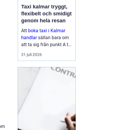
Taxi kalmar tryggt,
flexibelt och smidigt
genom hela resan
Att
boka taxi i Kalmar
handlar
sällan bara om
att ta sig från punkt A till
punkt B. För många är
31 juli 2026
resan en viktig del av
vardagen, arbetet eller
semestern. En pålitlig
taxiresa kan betyda att
hi...
som