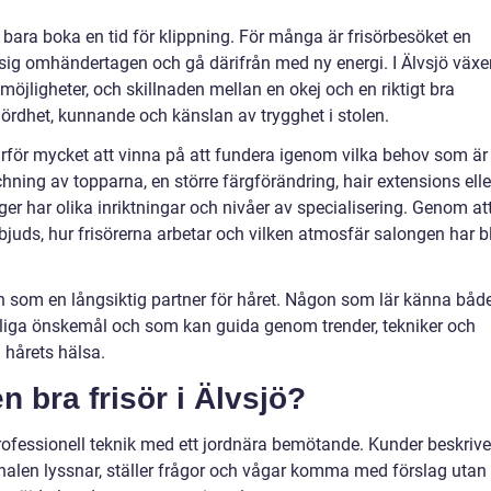
t bara boka en tid för klippning. För många är frisörbesöket en
sig omhändertagen och gå därifrån med ny energi. I Älvsjö växe
jligheter, och skillnaden mellan en okej och en riktigt bra
yhördhet, kunnande och känslan av trygghet i stolen.
rför mycket att vinna på att fundera igenom vilka behov som är
hning av topparna, en större färgförändring, hair extensions elle
ger har olika inriktningar och nivåer av specialisering. Genom at
bjuds, hur frisörerna arbetar och vilken atmosfär salongen har bl
en som en långsiktig partner för håret. Någon som lär känna båd
nliga önskemål och som kan guida genom trender, tekniker och
hårets hälsa.
 bra frisör i Älvsjö?
professionell teknik med ett jordnära bemötande. Kunder beskrive
onalen lyssnar, ställer frågor och vågar komma med förslag utan 