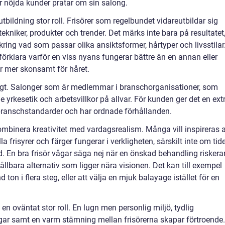
är nöjda kunder pratar om sin salong.
tbildning stor roll. Frisörer som regelbundet vidareutbildar sig
ekniker, produkter och trender. Det märks inte bara på resultatet
kring vad som passar olika ansiktsformer, hårtyper och livsstilar
förklara varför en viss nyans fungerar bättre än en annan eller
är mer skonsamt för håret.
ögt. Salonger som är medlemmar i branschorganisationer, som
de yrkesetik och arbetsvillkor på allvar. För kunden ger det en ext
r branschstandarder och har ordnade förhållanden.
kombinera kreativitet med vardagsrealism. Många vill inspireras 
la frisyrer och färger fungerar i verkligheten, särskilt inte om tid
. En bra frisör vågar säga nej när en önskad behandling riskera
 hållbara alternativ som ligger nära visionen. Det kan till exempel
ton i flera steg, eller att välja en mjuk balayage istället för en
 en oväntat stor roll. En lugn men personlig miljö, tydlig
gar samt en varm stämning mellan frisörerna skapar förtroende.