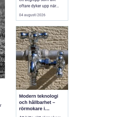
oftare dyker upp när
husbyggare, snickare
04 augusti 2026
och markägare söker
trygga leverantörer av
trävaror i nordöstra
skåne. Områdets långa
tradition av skogsbruk
och hantverk har skapat
en stark bas för sågverk
som k...
Modern teknologi
och hållbarhet –
r
rörmokare i
Jämtland