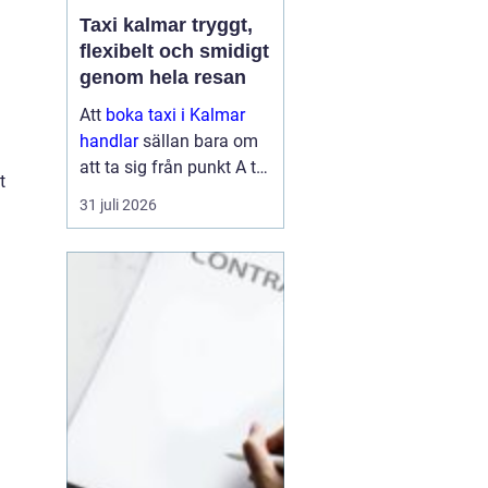
Taxi kalmar tryggt,
flexibelt och smidigt
genom hela resan
Att
boka taxi i Kalmar
handlar
sällan bara om
att ta sig från punkt A till
t
punkt B. För många är
31 juli 2026
resan en viktig del av
vardagen, arbetet eller
semestern. En pålitlig
taxiresa kan betyda att
hi...