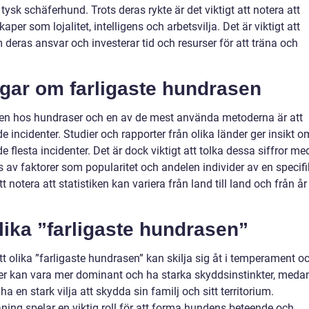
h tysk schäferhund. Trots deras rykte är det viktigt att notera att
er som lojalitet, intelligens och arbetsvilja. Det är viktigt att
 deras ansvar och investerar tid och resurser för att träna och
ngar om farligaste hundrasen
heten hos hundraser och en av de mest använda metoderna är att
e incidenter. Studier och rapporter från olika länder ger insikt o
 flesta incidenter. Det är dock viktigt att tolka dessa siffror me
 av faktorer som popularitet och andelen individer av en specifi
t notera att statistiken kan variera från land till land och från år t
lika ”farligaste hundrasen”
 att olika ”farligaste hundrasen” kan skilja sig åt i temperament o
rrier kan vara mer dominant och ha starka skyddsinstinkter, meda
ha en stark vilja att skydda sin familj och sitt territorium.
räning spelar en viktig roll för att forma hundens beteende och