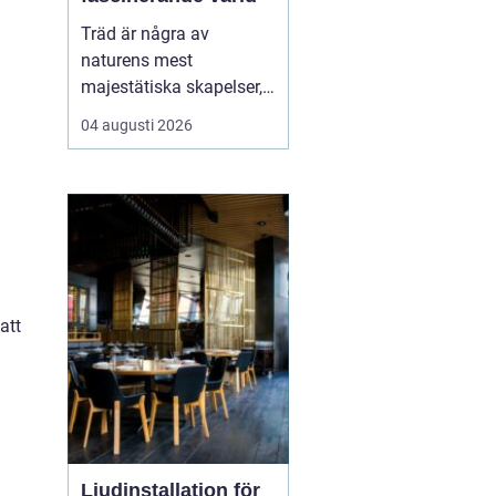
Träd är några av
naturens mest
majestätiska skapelser,
och deras årliga
04 augusti 2026
växande lager kan
berätta mycket om deras
historia och omgivning.
Tr&...
att
a
Ljudinstallation för