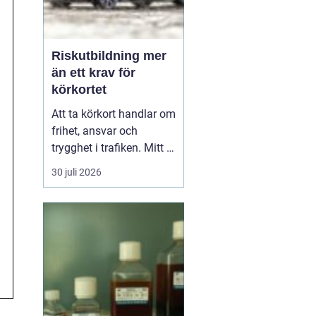
Riskutbildning mer
än ett krav för
körkortet
Att ta körkort handlar om
frihet, ansvar och
trygghet i trafiken. Mitt i
allt detta finns
30 juli 2026
riskutbildning, som
många först ser som ett
måste på vägen mot
körkortet. Men bakom
kravet finns en tydlig
tanke: att ge blivande
förare en realistisk bild
av r...