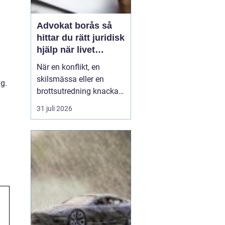
Advokat borås så
hittar du rätt juridisk
hjälp när livet
krånglar
När en konflikt, en
skilsmässa eller en
ng.
brottsutredning knackar
på dörren förändras
31 juli 2026
vardagen snabbt.
Många i Borås väntar för
länge med att kontakta
jurist, ofta av oro för
kostnader eller för att de
inte vet vart de ska
vända sig. Samtidigt kan
tidi...