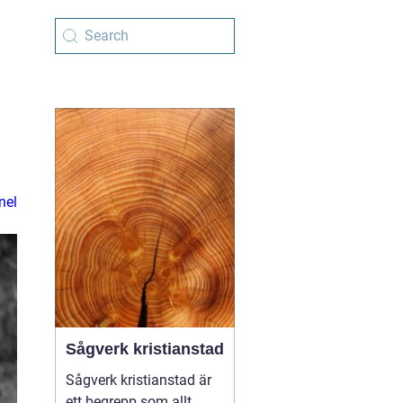
nel
Sågverk kristianstad
Sågverk kristianstad är
ett begrepp som allt