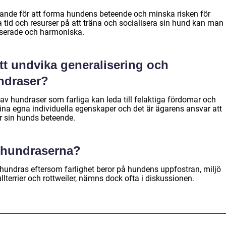
rande för att forma hundens beteende och minska risken för
 tid och resurser på att träna och socialisera sin hund kan man
anserade och harmoniska.
 att undvika generalisering och
ndraser?
av hundraser som farliga kan leda till felaktiga fördomar och
ina egna individuella egenskaper och det är ägarens ansvar att
ör sin hunds beteende.
e hundraserna?
e hundras eftersom farlighet beror på hundens uppfostran, miljö
llterrier och rottweiler, nämns dock ofta i diskussionen.