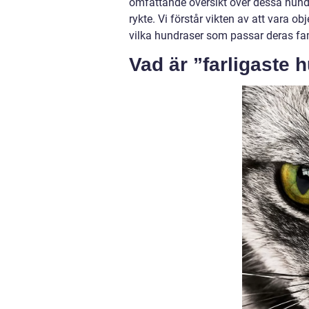
omfattande översikt över dessa hundra
rykte. Vi förstår vikten av att vara o
vilka hundraser som passar deras famil
Vad är ”farligaste