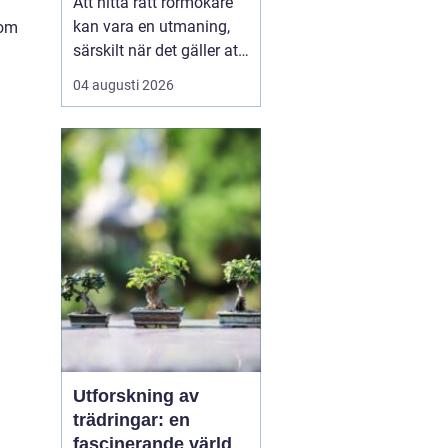
Att hitta rätt rörmokare
kan vara en utmaning,
 om
särskilt när det gäller att
välja bland många
04 augusti 2026
erbjudanden på en
specifik plats som
Jämtland. Kvalificerade
rörmokare är viktiga för
att s&aum...
Utforskning av
trädringar: en
fascinerande värld