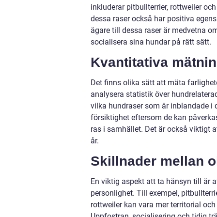
inkluderar pitbullterrier, rottweiler oc
dessa raser också har positiva egenskap
ägare till dessa raser är medvetna om
socialisera sina hundar på rätt sätt.
Kvantitativa mätni
Det finns olika sätt att mäta farlig
analysera statistik över hundrelaterad
vilka hundraser som är inblandade i de
försiktighet eftersom de kan påverkas
ras i samhället. Det är också viktigt at
år.
Skillnader mellan o
En viktig aspekt att ta hänsyn till är
personlighet. Till exempel, pitbullte
rottweiler kan vara mer territorial och 
Uppfostran, socialisering och tidig t