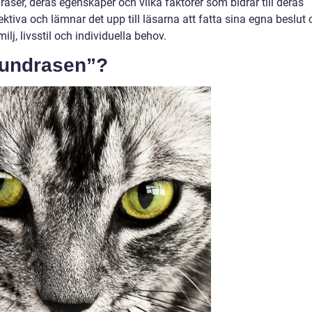
ser, deras egenskaper och vilka faktorer som bidrar till deras
bjektiva och lämnar det upp till läsarna att fatta sina egna beslut
j, livsstil och individuella behov.
 hundrasen”?