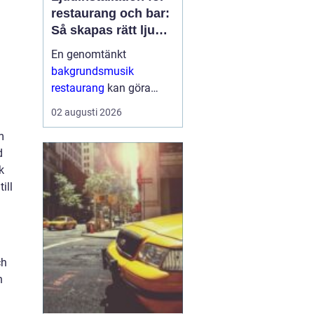
restaurang och bar:
Så skapas rätt ljud
för mat, dryck och
En genomtänkt
stämning
bakgrundsmusik
restaurang
kan göra
skillnaden mellan en
02 augusti 2026
lokal som gästerna
m
snabbt lämnar och en
d
plats där de g&aum...
k
ill
ch
n