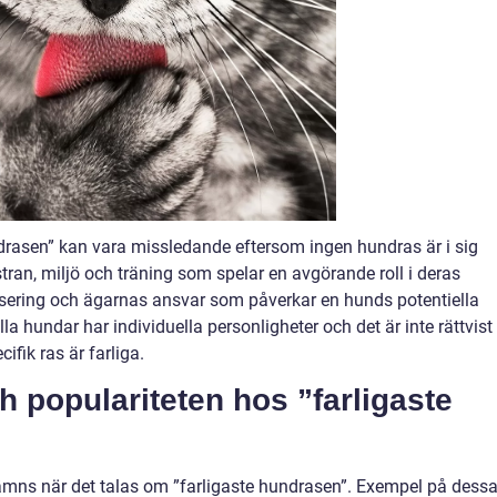
drasen” kan vara missledande eftersom ingen hundras är i sig
tran, miljö och träning som spelar en avgörande roll i deras
isering och ägarnas ansvar som påverkar en hunds potentiella
 alla hundar har individuella personligheter och det är inte rättvist 
ifik ras är farliga.
h populariteten hos ”farligaste
ämns när det talas om ”farligaste hundrasen”. Exempel på dess