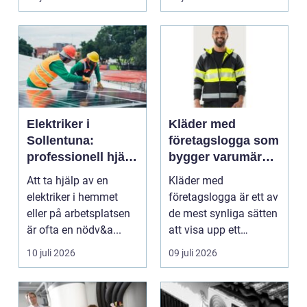
blod...
Elektriker i
Kläder med
Sollentuna:
företagslogga som
professionell hjälp
bygger varumärke
när du behöver det
i vardagen
Att ta hjälp av en
Kläder med
elektriker i hemmet
företagslogga är ett av
eller på arbetsplatsen
de mest synliga sätten
är ofta en nödv&a...
att visa upp ett
varum...
10 juli 2026
09 juli 2026