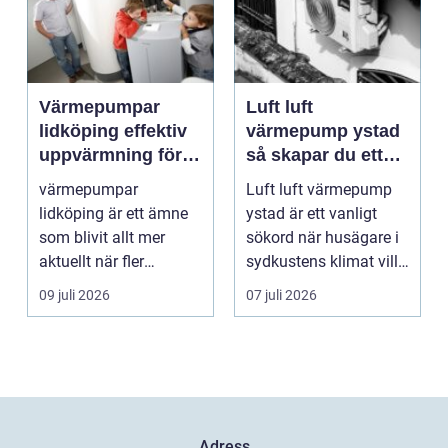
Värmepumpar
Luft luft
lidköping effektiv
värmepump ystad
uppvärmning för
så skapar du ett
hus och
behagligt
värmepumpar
Luft luft värmepump
fastigheter
inomhusklimat
lidköping är ett ämne
ystad är ett vanligt
Året om
som blivit allt mer
sökord när husägare i
aktuellt när fler
sydkustens klimat vill
fastighetsägare vill
hitta ett smar...
09 juli 2026
07 juli 2026
kombine...
Adress