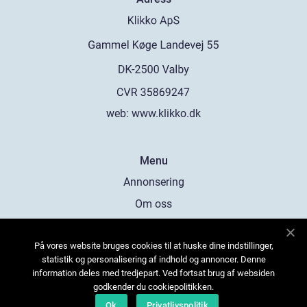
web:
www.klikko.dk
Menu
Annonsering
Om oss
Cookies
På vores website bruges cookies til at huske dine indstillinger,
Kontakta oss
statistik og personalisering af indhold og annoncer. Denne
Sitemap
information deles med tredjepart. Ved fortsat brug af websiden
godkender du cookiepolitikken.
Ok
Privatlivspolitik