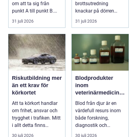
om att ta sig från
brottsutredning
punkt A till punkt B.
knackar på dörren
För många är res...
förändras vardagen
31 juli 2026
31 juli 2026
snabbt....
Riskutbildning mer
Blodprodukter
än ett krav för
inom
körkortet
veterinärmedicin
funktion, kvalitet
Att ta körkort handlar
Blod från djur är en
och användning
om frihet, ansvar och
värdefull resurs inom
trygghet i trafiken. Mitt
både forskning,
i allt detta finns
diagnostik och
riskutbild...
veterinärmedicin. När
30 juli 2026
30 juli 2026