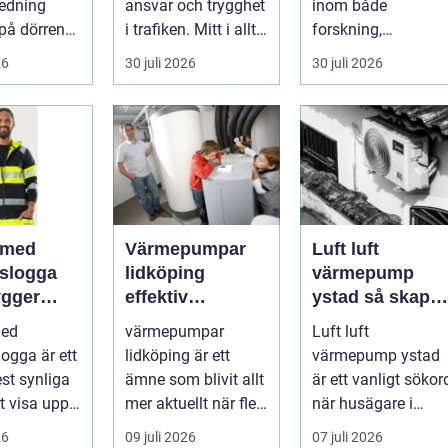
redning
ansvar och trygghet
inom både
på dörren
i trafiken. Mitt i allt
forskning,
s vardagen
detta finns
diagnostik och
26
30 juli 2026
30 juli 2026
.
riskutbild...
veterinärmedicin.
När blod...
 med
Värmepumpar
Luft luft
gslogga
lidköping
värmepump
gger
effektiv
ystad så skapar
rke i
uppvärmning för
du ett behagligt
med
värmepumpar
Luft luft
en
hus och
inomhusklimat
logga är ett
lidköping är ett
värmepump ystad
fastigheter
Året om
st synliga
ämne som blivit allt
är ett vanligt sökor
tt visa upp
mer aktuellt när fler
när husägare i
...
fastighetsägare vill
sydkustens klimat
26
09 juli 2026
07 juli 2026