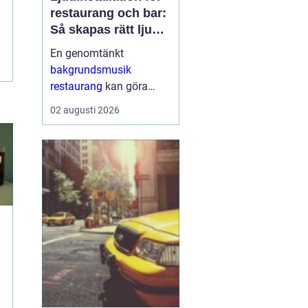
restaurang och bar:
Så skapas rätt ljud
för mat, dryck och
En genomtänkt
stämning
bakgrundsmusik
restaurang
kan göra
skillnaden mellan en
02 augusti 2026
lokal som gästerna
snabbt lämnar och en
plats där de g&aum...