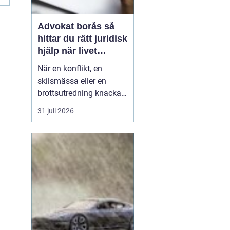
Advokat borås så
hittar du rätt juridisk
hjälp när livet
krånglar
När en konflikt, en
skilsmässa eller en
brottsutredning knackar
på dörren förändras
31 juli 2026
vardagen snabbt.
Många i Borås väntar för
länge med att kontakta
jurist, ofta av oro för
kostnader eller för att de
inte vet vart de ska
vända sig. Samtidigt kan
tidi...