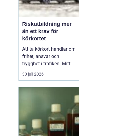
Riskutbildning mer
än ett krav för
körkortet
Att ta körkort handlar om
frihet, ansvar och
trygghet i trafiken. Mitt i
allt detta finns
30 juli 2026
riskutbildning, som
många först ser som ett
måste på vägen mot
körkortet. Men bakom
kravet finns en tydlig
tanke: att ge blivande
förare en realistisk bild
av r...