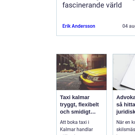
fascinerande värld
Erik Andersson
04 au
Taxi kalmar
Advoka
tryggt, flexibelt
så hitta
och smidigt
juridis
genom hela
när live
Att boka taxi i
När en ko
resan
krångl
Kalmar handlar
skilsmäs