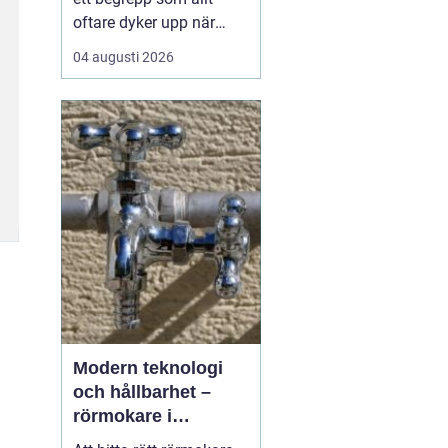
oftare dyker upp när
husbyggare, snickare
04 augusti 2026
och markägare söker
trygga leverantörer av
trävaror i nordöstra
skåne. Områdets långa
tradition av skogsbruk
och hantverk har skapat
en stark bas för sågverk
som k...
Modern teknologi
och hållbarhet –
rörmokare i
Jämtland