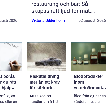
restaurang och bar: Så
skapas rätt ljud för mat,
dryck och stämning
gusti 2026
Viktoria Uddenholm
02 augusti 2026
t borås
Riskutbildning
Blodprodukter
r du rätt
mer än ett krav
inom
k hjälp
för körkortet
veterinärmedici
t
n funktion,
nflikt, en
Att ta körkort
Blod från djur är en
ar
kvalitet och
sa eller en
handlar om frihet,
värdefull resurs
användning