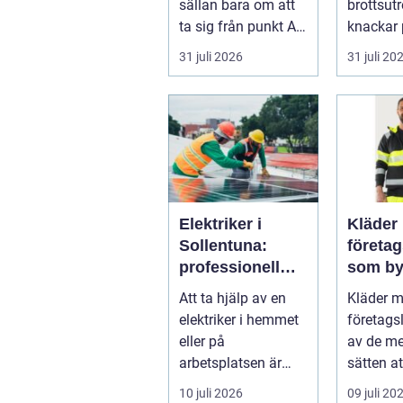
sällan bara om att
brottsut
ta sig från punkt A
knackar 
till punkt B. För
förändra
31 juli 2026
31 juli 20
många är res...
snabbt...
Elektriker i
Kläder
Sollentuna:
företa
professionell
som by
hjälp när du
varumä
Att ta hjälp av en
Kläder 
behöver det
vardag
elektriker i hemmet
företags
eller på
av de me
arbetsplatsen är
sätten a
ofta en nödv&a...
ett varum
10 juli 2026
09 juli 20