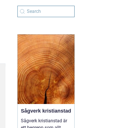
Sågverk kristianstad
Sågverk kristianstad är
ett begrepp som allt