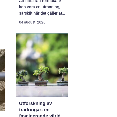
Att hitta rätt rörmokare
kan vara en utmaning,
särskilt när det gäller att
välja bland många
04 augusti 2026
erbjudanden på en
specifik plats som
Jämtland. Kvalificerade
rörmokare är viktiga för
att s&aum...
Utforskning av
trädringar: en
fascinerande värld