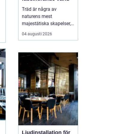
Träd är några av
naturens mest
majestätiska skapelser,
och deras årliga
04 augusti 2026
växande lager kan
berätta mycket om deras
historia och omgivning.
Tr&...
Ljudinstallation för