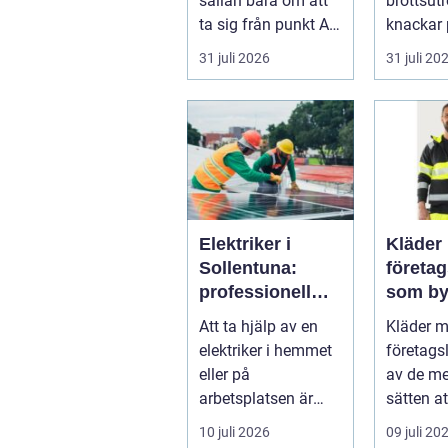
sällan bara om att
brottsut
ta sig från punkt A
knackar 
till punkt B. För
förändra
31 juli 2026
31 juli 20
många är res...
snabbt...
Elektriker i
Kläder
Sollentuna:
företa
professionell
som by
hjälp när du
varumä
Att ta hjälp av en
Kläder 
behöver det
vardag
elektriker i hemmet
företags
eller på
av de me
arbetsplatsen är
sätten a
ofta en nödv&a...
ett varum
10 juli 2026
09 juli 20