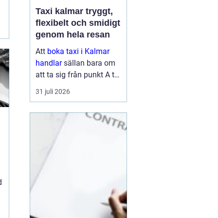
Taxi kalmar tryggt,
flexibelt och smidigt
genom hela resan
Att
boka taxi i Kalmar
handlar
sällan bara om
att ta sig från punkt A till
punkt B. För många är
31 juli 2026
resan en viktig del av
vardagen, arbetet eller
semestern. En pålitlig
taxiresa kan betyda att
hi...
d