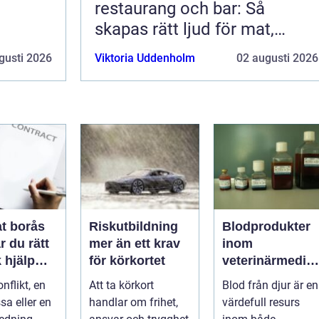
restaurang och bar: Så
skapas rätt ljud för mat,
dryck och stämning
gusti 2026
Viktoria Uddenholm
02 augusti 2026
t borås
Riskutbildning
Blodprodukter
r du rätt
mer än ett krav
inom
k hjälp
för körkortet
veterinärmedici
t
n funktion,
nflikt, en
Att ta körkort
Blod från djur är en
ar
kvalitet och
sa eller en
handlar om frihet,
värdefull resurs
användning