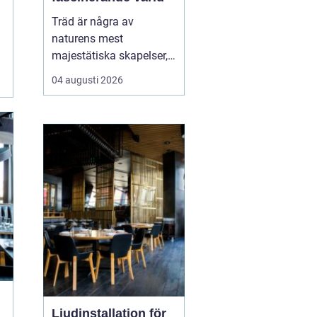
Träd är några av
naturens mest
majestätiska skapelser,
och deras årliga
04 augusti 2026
växande lager kan
berätta mycket om deras
historia och omgivning.
Tr&...
Ljudinstallation för