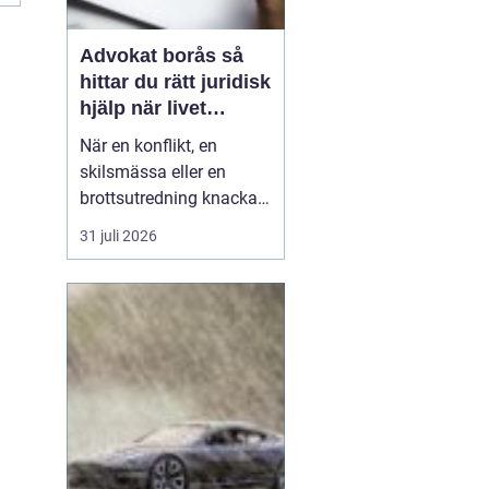
Advokat borås så
hittar du rätt juridisk
hjälp när livet
krånglar
När en konflikt, en
skilsmässa eller en
brottsutredning knackar
på dörren förändras
31 juli 2026
vardagen snabbt.
Många i Borås väntar för
länge med att kontakta
jurist, ofta av oro för
kostnader eller för att de
inte vet vart de ska
vända sig. Samtidigt kan
tidi...