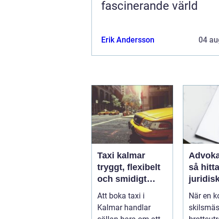
fascinerande värld
Erik Andersson
04 au
Taxi kalmar
Advoka
tryggt, flexibelt
så hitta
och smidigt
juridis
genom hela
när live
Att boka taxi i
När en ko
resan
krångl
Kalmar handlar
skilsmäs