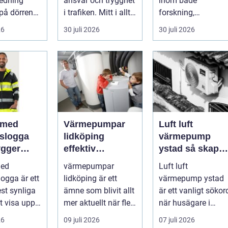
redning
ansvar och trygghet
inom både
på dörren
i trafiken. Mitt i allt
forskning,
s vardagen
detta finns
diagnostik och
26
30 juli 2026
30 juli 2026
.
riskutbild...
veterinärmedicin.
När blod...
 med
Värmepumpar
Luft luft
gslogga
lidköping
värmepump
gger
effektiv
ystad så skapar
rke i
uppvärmning för
du ett behagligt
med
värmepumpar
Luft luft
en
hus och
inomhusklimat
logga är ett
lidköping är ett
värmepump ystad
fastigheter
Året om
st synliga
ämne som blivit allt
är ett vanligt sökor
tt visa upp
mer aktuellt när fler
när husägare i
...
fastighetsägare vill
sydkustens klimat
26
09 juli 2026
07 juli 2026
kombine...
vill hitta ett smar...