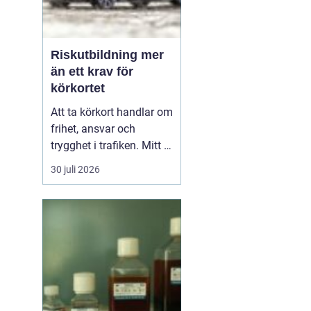
Riskutbildning mer
än ett krav för
körkortet
Att ta körkort handlar om
frihet, ansvar och
trygghet i trafiken. Mitt i
allt detta finns
30 juli 2026
riskutbildning, som
många först ser som ett
måste på vägen mot
körkortet. Men bakom
kravet finns en tydlig
tanke: att ge blivande
förare en realistisk bild
av r...