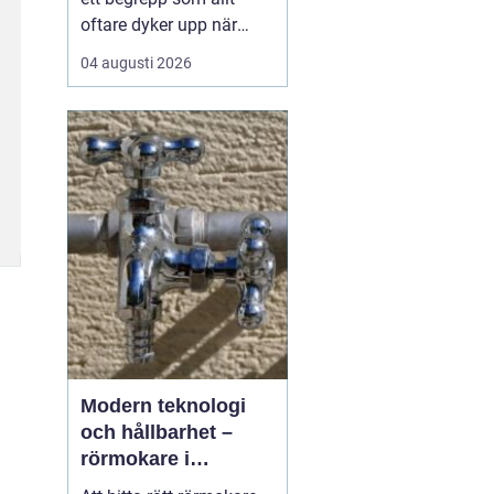
oftare dyker upp när
husbyggare, snickare
04 augusti 2026
och markägare söker
trygga leverantörer av
trävaror i nordöstra
skåne. Områdets långa
tradition av skogsbruk
och hantverk har skapat
en stark bas för sågverk
som k...
Modern teknologi
och hållbarhet –
rörmokare i
Jämtland