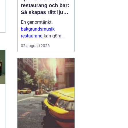
restaurang och bar:
Så skapas rätt ljud
för mat, dryck och
En genomtänkt
stämning
bakgrundsmusik
restaurang
kan göra
skillnaden mellan en
02 augusti 2026
lokal som gästerna
snabbt lämnar och en
plats där de g&aum...