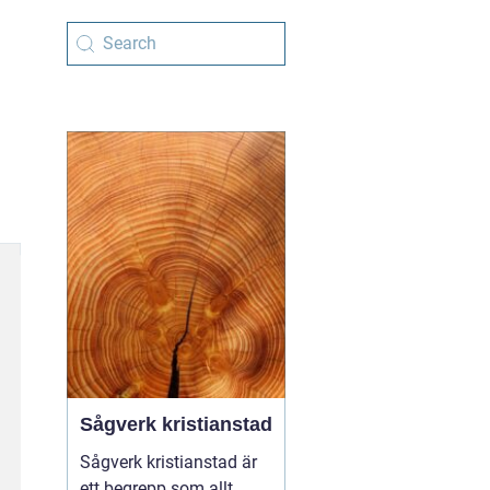
Sågverk kristianstad
Sågverk kristianstad är
ett begrepp som allt