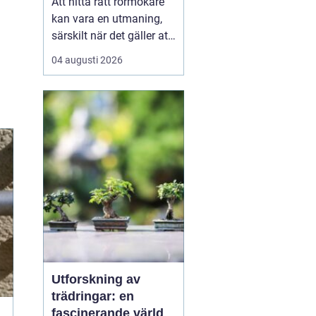
Att hitta rätt rörmokare
kan vara en utmaning,
särskilt när det gäller att
välja bland många
04 augusti 2026
erbjudanden på en
specifik plats som
Jämtland. Kvalificerade
rörmokare är viktiga för
att s&aum...
Utforskning av
trädringar: en
fascinerande värld