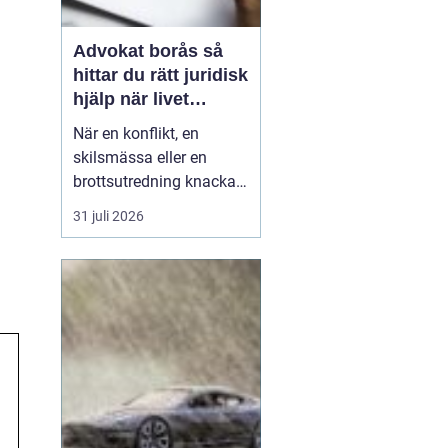
Advokat borås så
hittar du rätt juridisk
hjälp när livet
krånglar
När en konflikt, en
skilsmässa eller en
brottsutredning knackar
på dörren förändras
31 juli 2026
vardagen snabbt.
Många i Borås väntar för
länge med att kontakta
jurist, ofta av oro för
kostnader eller för att de
inte vet vart de ska
vända sig. Samtidigt kan
tidi...