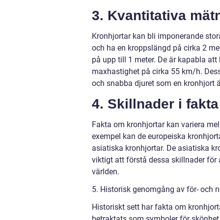
3. Kvantitativa mät
Kronhjortar kan bli imponerande stor
och ha en kroppslängd på cirka 2 met
på upp till 1 meter. De är kapabla att
maxhastighet på cirka 55 km/h. Dessa
och snabba djuret som en kronhjort ä
4. Skillnader i fakt
Fakta om kronhjortar kan variera mell
exempel kan de europeiska kronhjor
asiatiska kronhjortar. De asiatiska kr
viktigt att förstå dessa skillnader för
världen.
5. Historisk genomgång av för- och 
Historiskt sett har fakta om kronhjor
betraktats som symboler för skönhet o