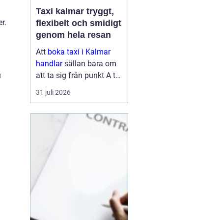
Taxi kalmar tryggt,
r.
flexibelt och smidigt
genom hela resan
Att
boka taxi i Kalmar
handlar
sällan bara om
att ta sig från punkt A till
u
punkt B. För många är
31 juli 2026
resan en viktig del av
vardagen, arbetet eller
semestern. En pålitlig
taxiresa kan betyda att
hi...