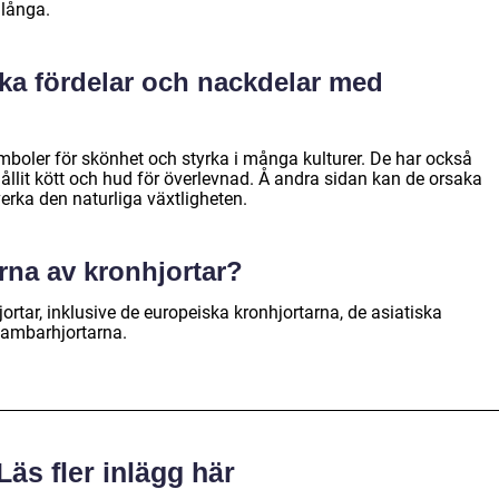
 långa.
ska fördelar och nackdelar med
mboler för skönhet och styrka i många kulturer. De har också
ahållit kött och hud för överlevnad. Å andra sidan kan de orsaka
rka den naturliga växtligheten.
erna av kronhjortar?
jortar, inklusive de europeiska kronhjortarna, de asiatiska
sambarhjortarna.
Läs fler inlägg här