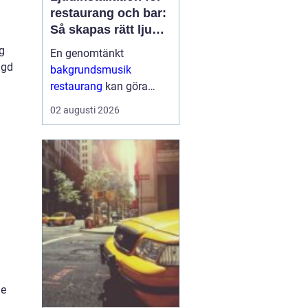
restaurang och bar:
Så skapas rätt ljud
för mat, dryck och
g
En genomtänkt
stämning
ngd
bakgrundsmusik
restaurang
kan göra
skillnaden mellan en
02 augusti 2026
lokal som gästerna
snabbt lämnar och en
plats där de g&aum...
de