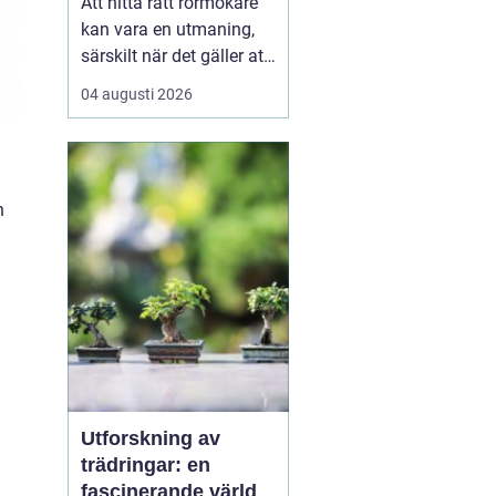
Att hitta rätt rörmokare
kan vara en utmaning,
särskilt när det gäller att
välja bland många
04 augusti 2026
erbjudanden på en
specifik plats som
Jämtland. Kvalificerade
rörmokare är viktiga för
h
att s&aum...
Utforskning av
trädringar: en
fascinerande värld