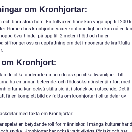
ningar om Kronhjortar:
a och bära stora horn. En fullvuxen hane kan väga upp till 200 k
er. Hornen hos kronhjortar växer kontinuerligt och kan nå en lä
 hoppa över hinder på upp till 2 meter i höjd och ha en
 siffror ger oss en uppfattning om det imponerande kraftfulla
r.
a om Kronhjort:
an de olika underarterna och deras specifika livsmiljöer. Till
tarna ha en annan beteende- och födosöksmönster jämfört med
onhjortarna kan också skilja sig åt i storlek och utseende. Det är
 att få en komplett bild av fakta om kronhjortar i olika delar av
nackdelar med fakta om Kronhjortar:
tar spelat en betydande roll för människor. I många kulturer har 
ch styrka. Kronhjortar har också varit viktiga för jakt och har