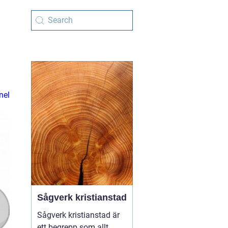
nel
Sågverk kristianstad
Sågverk kristianstad är
ett begrepp som allt