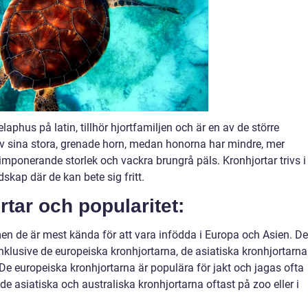
aphus på latin, tillhör hjortfamiljen och är en av de större
v sina stora, grenade horn, medan honorna har mindre, mer
imponerande storlek och vackra brungrå päls. Kronhjortar trivs i
ap där de kan bete sig fritt.
rtar och popularitet:
men de är mest kända för att vara infödda i Europa och Asien. De
 inklusive de europeiska kronhjortarna, de asiatiska kronhjortarna
De europeiska kronhjortarna är populära för jakt och jagas ofta
de asiatiska och australiska kronhjortarna oftast på zoo eller i