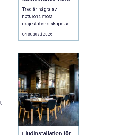
Träd är några av
naturens mest
majestätiska skapelser,
och deras årliga
04 augusti 2026
växande lager kan
berätta mycket om deras
historia och omgivning.
Tr&...
t
Ljudinstallation för