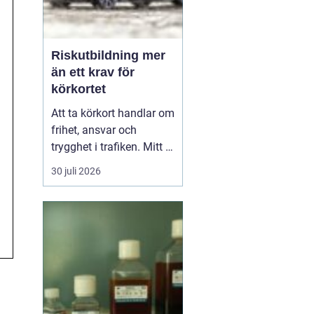
Riskutbildning mer
än ett krav för
körkortet
Att ta körkort handlar om
frihet, ansvar och
trygghet i trafiken. Mitt i
allt detta finns
30 juli 2026
riskutbildning, som
många först ser som ett
måste på vägen mot
körkortet. Men bakom
kravet finns en tydlig
tanke: att ge blivande
förare en realistisk bild
av r...