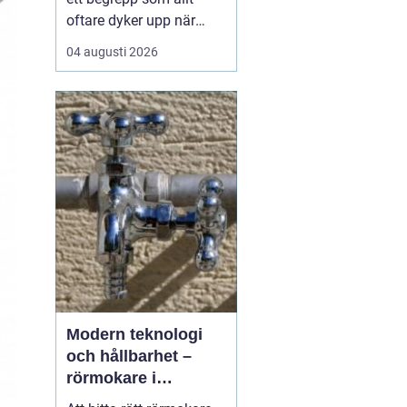
oftare dyker upp när
husbyggare, snickare
04 augusti 2026
och markägare söker
trygga leverantörer av
trävaror i nordöstra
skåne. Områdets långa
tradition av skogsbruk
och hantverk har skapat
en stark bas för sågverk
som k...
Modern teknologi
och hållbarhet –
rörmokare i
Jämtland