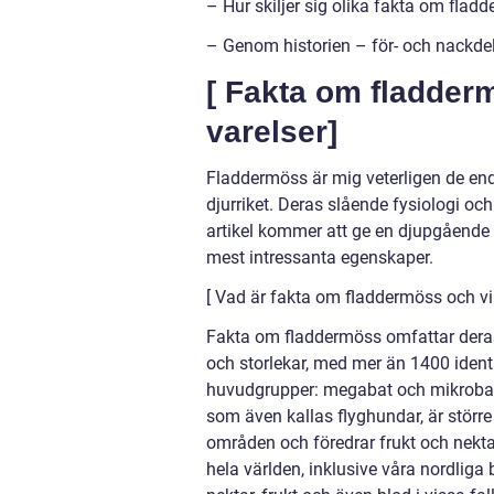
– Hur skiljer sig olika fakta om flad
– Genom historien – för- och nackde
[ Fakta om fladder
varelser]
Fladdermöss är mig veterligen de en
djurriket. Deras slående fysiologi o
artikel kommer att ge en djupgående
mest intressanta egenskaper.
[ Vad är fakta om fladdermöss och vil
Fakta om fladdermöss omfattar deras 
och storlekar, med mer än 1400 identif
huvudgrupper: megabat och mikrobats,
som även kallas flyghundar, är större
områden och föredrar frukt och nekta
hela världen, inklusive våra nordliga 