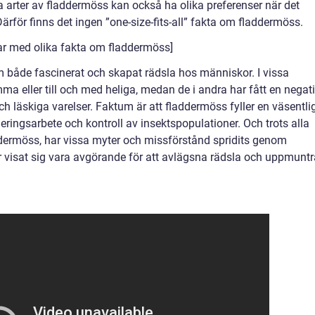
a arter av fladdermöss kan också ha olika preferenser när det
ärför finns det ingen ”one-size-fits-all” fakta om fladdermöss.
ar med olika fakta om fladdermöss]
 både fascinerat och skapat rädsla hos människor. I vissa
ma eller till och med heliga, medan de i andra har fått en negat
 läskiga varelser. Faktum är att fladdermöss fyller en väsentli
eringsarbete och kontroll av insektspopulationer. Och trots alla
dermöss, har vissa myter och missförstånd spridits genom
r visat sig vara avgörande för att avlägsna rädsla och uppmuntr