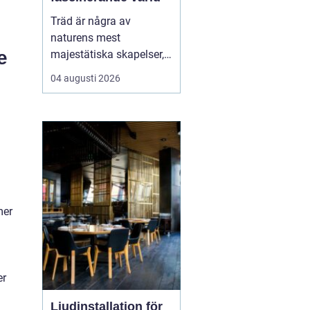
Träd är några av
naturens mest
e
majestätiska skapelser,
och deras årliga
04 augusti 2026
växande lager kan
berätta mycket om deras
historia och omgivning.
Tr&...
mer
er
Ljudinstallation för