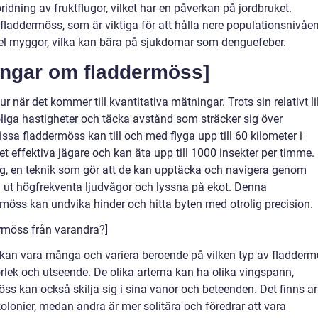
spridning av fruktflugor, vilket har en påverkan på jordbruket.
laddermöss, som är viktiga för att hålla nere populationsnivåe
pel myggor, vilka kan bära på sjukdomar som denguefeber.
ningar om fladdermöss]
är det kommer till kvantitativa mätningar. Trots sin relativt li
oliga hastigheter och täcka avstånd som sträcker sig över
issa fladdermöss kan till och med flyga upp till 60 kilometer i
effektiva jägare och kan äta upp till 1000 insekter per timme.
ng, en teknik som gör att de kan upptäcka och navigera genom
ut högfrekventa ljudvågor och lyssna på ekot. Denna
möss kan undvika hinder och hitta byten med otrolig precision.
dermöss från varandra?]
 kan vara många och variera beroende på vilken typ av fladder
torlek och utseende. De olika arterna kan ha olika vingspann,
ss kan också skilja sig i sina vanor och beteenden. Det finns ar
kolonier, medan andra är mer solitära och föredrar att vara