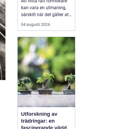
Att hitta rätt rörmokare
kan vara en utmaning,
särskilt när det gäller att
välja bland många
04 augusti 2026
erbjudanden på en
specifik plats som
Jämtland. Kvalificerade
rörmokare är viktiga för
att s&aum...
Utforskning av
trädringar: en
fascinerande värld