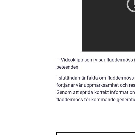
– Videoklipp som visar fladdermöss i
beteenden]
I slutändan är fakta om fladdermös
förtjänar vår uppmärksamhet och resp
Genom att sprida korrekt informatio
fladdermöss för kommande generation