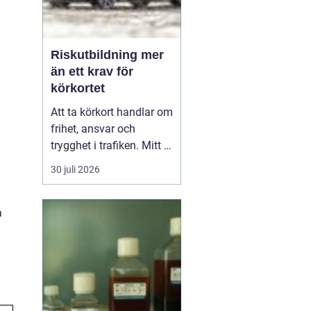
Riskutbildning mer
än ett krav för
körkortet
Att ta körkort handlar om
frihet, ansvar och
trygghet i trafiken. Mitt i
allt detta finns
30 juli 2026
riskutbildning, som
många först ser som ett
måste på vägen mot
a
körkortet. Men bakom
kravet finns en tydlig
tanke: att ge blivande
förare en realistisk bild
av r...