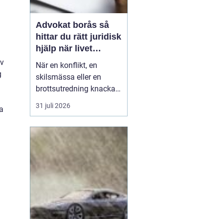
Advokat borås så
hittar du rätt juridisk
hjälp när livet
krånglar
iv
När en konflikt, en
g
skilsmässa eller en
brottsutredning knackar
på dörren förändras
31 juli 2026
a
vardagen snabbt.
Många i Borås väntar för
länge med att kontakta
jurist, ofta av oro för
kostnader eller för att de
inte vet vart de ska
vända sig. Samtidigt kan
tidi...