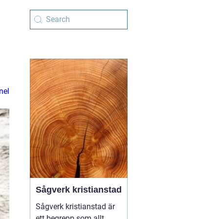
nel
Sågverk kristianstad
Sågverk kristianstad är
ett begrepp som allt