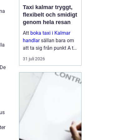
Taxi kalmar tryggt,
rna
flexibelt och smidigt
genom hela resan
Att
boka taxi i Kalmar
handlar
sällan bara om
lla
att ta sig från punkt A till
punkt B. För många är
31 juli 2026
resan en viktig del av
 De
vardagen, arbetet eller
semestern. En pålitlig
taxiresa kan betyda att
hi...
mus
ter