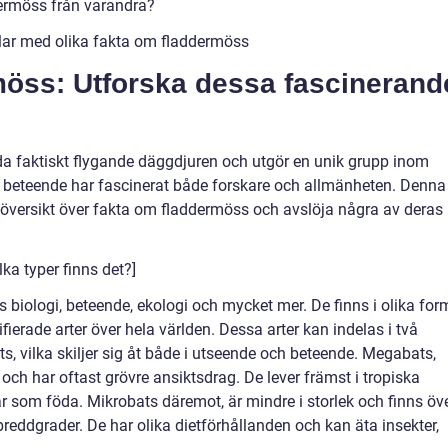
dermöss från varandra?
lar med olika fakta om fladdermöss
möss: Utforska dessa fascinerand
da faktiskt flygande däggdjuren och utgör en unik grupp inom
ch beteende har fascinerat både forskare och allmänheten. Denna
 översikt över fakta om fladdermöss och avslöja några av deras
ka typer finns det?]
biologi, beteende, ekologi och mycket mer. De finns i olika for
ierade arter över hela världen. Dessa arter kan indelas i två
 vilka skiljer sig åt både i utseende och beteende. Megabats,
 och har oftast grövre ansiktsdrag. De lever främst i tropiska
r som föda. Mikrobats däremot, är mindre i storlek och finns öv
breddgrader. De har olika dietförhållanden och kan äta insekter,