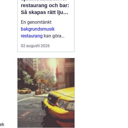
restaurang och bar:
Så skapas rätt ljud
för mat, dryck och
En genomtänkt
stämning
bakgrundsmusik
restaurang
kan göra
skillnaden mellan en
02 augusti 2026
lokal som gästerna
snabbt lämnar och en
plats där de g&aum...
lek