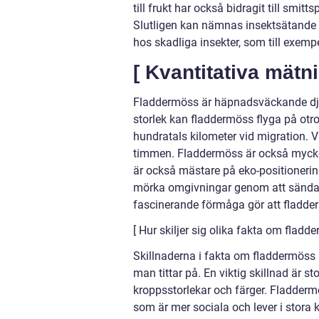
till frukt har också bidragit till smitt
Slutligen kan nämnas insektsätande f
hos skadliga insekter, som till exem
[ Kvantitativa mät
Fladdermöss är häpnadsväckande djur n
storlek kan fladdermöss flyga på otr
hundratals kilometer vid migration. V
timmen. Fladdermöss är också mycket 
är också mästare på eko-positioneri
mörka omgivningar genom att sända 
fascinerande förmåga gör att fladder
[ Hur skiljer sig olika fakta om flad
Skillnaderna i fakta om fladdermöss
man tittar på. En viktig skillnad är s
kroppsstorlekar och färger. Fladdermö
som är mer sociala och lever i stora 