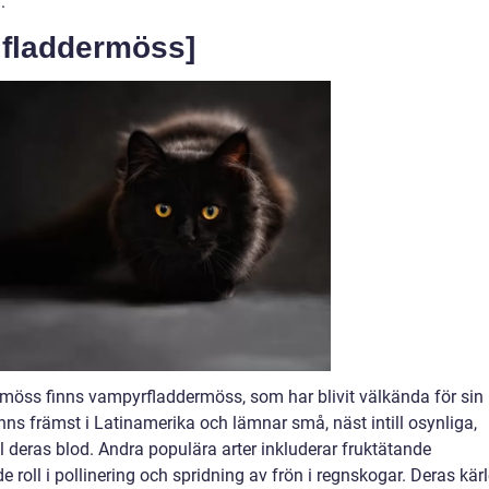
.
v fladdermöss]
rmöss finns vampyrfladdermöss, som har blivit välkända för sin
inns främst i Latinamerika och lämnar små, näst intill osynliga,
till deras blod. Andra populära arter inkluderar fruktätande
roll i pollinering och spridning av frön i regnskogar. Deras kär