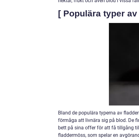
nektar, frukt och även blod i vissa fall
[ Populära typer a
Bland de populära typerna av fladde
förmåga att livnära sig på blod. De f
bett på sina offer för att få tillgång 
fladdermöss, som spelar en avgörande 