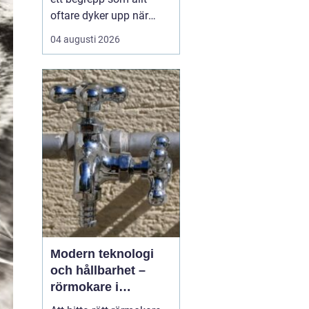
oftare dyker upp när
husbyggare, snickare
04 augusti 2026
och markägare söker
trygga leverantörer av
trävaror i nordöstra
skåne. Områdets långa
tradition av skogsbruk
och hantverk har skapat
en stark bas för sågverk
som k...
Modern teknologi
och hållbarhet –
rörmokare i
Jämtland