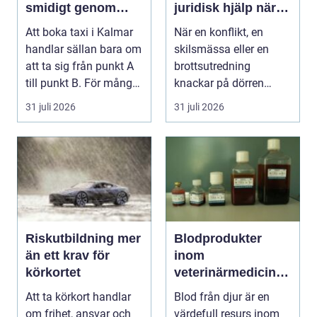
smidigt genom
juridisk hjälp när
hela resan
livet krånglar
Att boka taxi i Kalmar
När en konflikt, en
handlar sällan bara om
skilsmässa eller en
att ta sig från punkt A
brottsutredning
till punkt B. För många
knackar på dörren
är res...
förändras vardagen
31 juli 2026
31 juli 2026
snabbt....
Riskutbildning mer
Blodprodukter
än ett krav för
inom
körkortet
veterinärmedicin
funktion, kvalitet
Att ta körkort handlar
Blod från djur är en
och användning
om frihet, ansvar och
värdefull resurs inom