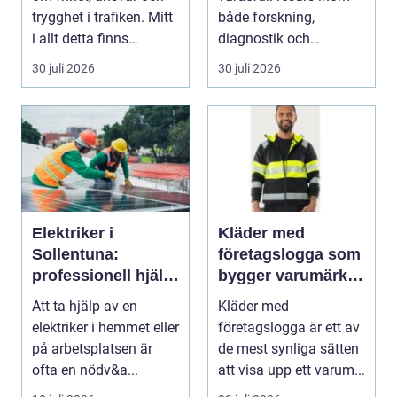
trygghet i trafiken. Mitt
både forskning,
i allt detta finns
diagnostik och
riskutbild...
veterinärmedicin. När
30 juli 2026
30 juli 2026
blod...
Elektriker i
Kläder med
Sollentuna:
företagslogga som
professionell hjälp
bygger varumärke i
när du behöver det
vardagen
Att ta hjälp av en
Kläder med
elektriker i hemmet eller
företagslogga är ett av
på arbetsplatsen är
de mest synliga sätten
ofta en nödv&a...
att visa upp ett varum...