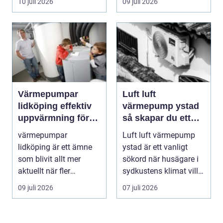
10 juli 2026
09 juli 2026
Värmepumpar
Luft luft
lidköping effektiv
värmepump ystad
uppvärmning för
så skapar du ett
hus och fastigheter
behagligt
värmepumpar
Luft luft värmepump
inomhusklimat
lidköping är ett ämne
ystad är ett vanligt
Året om
som blivit allt mer
sökord när husägare i
aktuellt när fler
sydkustens klimat vill
fastighetsägare vill
hitta ett smar...
09 juli 2026
07 juli 2026
kombine...