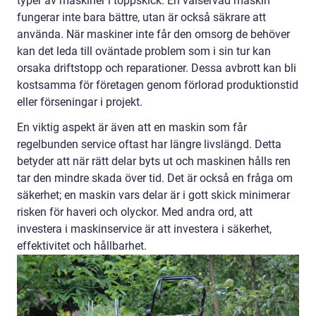
typer av maskiner i toppskick. En välservad maskin
fungerar inte bara bättre, utan är också säkrare att
använda. När maskiner inte får den omsorg de behöver
kan det leda till oväntade problem som i sin tur kan
orsaka driftstopp och reparationer. Dessa avbrott kan bli
kostsamma för företagen genom förlorad produktionstid
eller förseningar i projekt.
En viktig aspekt är även att en maskin som får
regelbunden service oftast har längre livslängd. Detta
betyder att när rätt delar byts ut och maskinen hålls ren
tar den mindre skada över tid. Det är också en fråga om
säkerhet; en maskin vars delar är i gott skick minimerar
risken för haveri och olyckor. Med andra ord, att
investera i maskinservice är att investera i säkerhet,
effektivitet och hållbarhet.