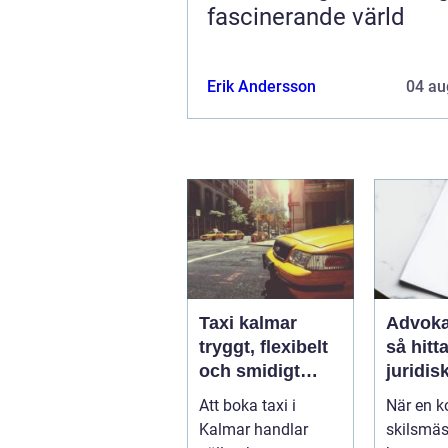
fascinerande värld
Erik Andersson
04 au
Taxi kalmar
Advoka
tryggt, flexibelt
så hitta
och smidigt
juridis
genom hela
när live
Att boka taxi i
När en ko
resan
krångl
Kalmar handlar
skilsmäs