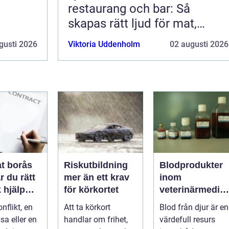
restaurang och bar: Så
skapas rätt ljud för mat,
dryck och stämning
gusti 2026
Viktoria Uddenholm
02 augusti 2026
t borås
Riskutbildning
Blodprodukter
r du rätt
mer än ett krav
inom
k hjälp
för körkortet
veterinärmedici
t
n funktion,
nflikt, en
Att ta körkort
Blod från djur är en
ar
kvalitet och
sa eller en
handlar om frihet,
värdefull resurs
användning