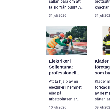
sällan bara om att
brottsut
ta sig från punkt A
knackar 
till punkt B. För
förändra
31 juli 2026
31 juli 20
många är res...
snabbt...
Elektriker i
Kläder
Sollentuna:
företa
professionell
som by
hjälp när du
varumä
Att ta hjälp av en
Kläder 
behöver det
vardag
elektriker i hemmet
företags
eller på
av de me
arbetsplatsen är
sätten a
ofta en nödv&a...
ett varum
10 juli 2026
09 juli 20