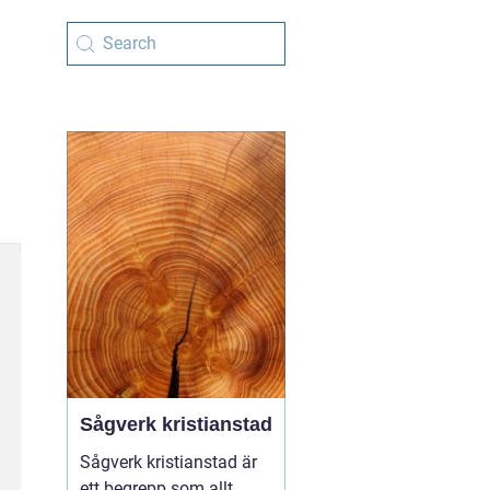
Sågverk kristianstad
Sågverk kristianstad är
ett begrepp som allt