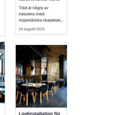
Träd är några av
naturens mest
majestätiska skapelser,
och deras årliga
04 augusti 2026
växande lager kan
berätta mycket om deras
historia och omgivning.
Tr&...
Ljudinstallation för