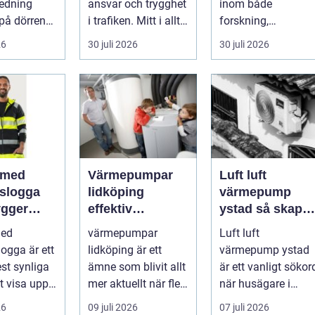
redning
ansvar och trygghet
inom både
på dörren
i trafiken. Mitt i allt
forskning,
s vardagen
detta finns
diagnostik och
26
30 juli 2026
30 juli 2026
.
riskutbild...
veterinärmedicin.
När blod...
 med
Värmepumpar
Luft luft
gslogga
lidköping
värmepump
gger
effektiv
ystad så skapar
rke i
uppvärmning för
du ett behagligt
med
värmepumpar
Luft luft
en
hus och
inomhusklimat
logga är ett
lidköping är ett
värmepump ystad
fastigheter
Året om
st synliga
ämne som blivit allt
är ett vanligt sökor
tt visa upp
mer aktuellt när fler
när husägare i
...
fastighetsägare vill
sydkustens klimat
26
09 juli 2026
07 juli 2026