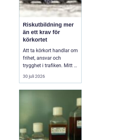
Riskutbildning mer
än ett krav för
körkortet
Att ta körkort handlar om
frihet, ansvar och
trygghet i trafiken. Mitt i
allt detta finns
30 juli 2026
riskutbildning, som
många först ser som ett
måste på vägen mot
körkortet. Men bakom
kravet finns en tydlig
tanke: att ge blivande
förare en realistisk bild
av r...