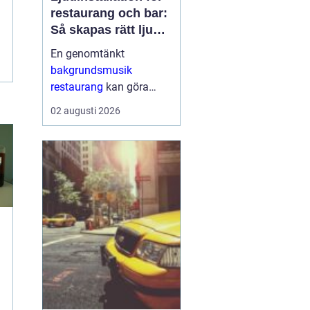
restaurang och bar:
Så skapas rätt ljud
för mat, dryck och
En genomtänkt
stämning
bakgrundsmusik
restaurang
kan göra
skillnaden mellan en
02 augusti 2026
lokal som gästerna
snabbt lämnar och en
plats där de g&aum...