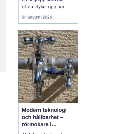
oftare dyker upp när
husbyggare, snickare
04 augusti 2026
och markägare söker
trygga leverantörer av
trävaror i nordöstra
skåne. Områdets långa
tradition av skogsbruk
och hantverk har skapat
en stark bas för sågverk
som k...
Modern teknologi
och hållbarhet –
rörmokare i
Jämtland