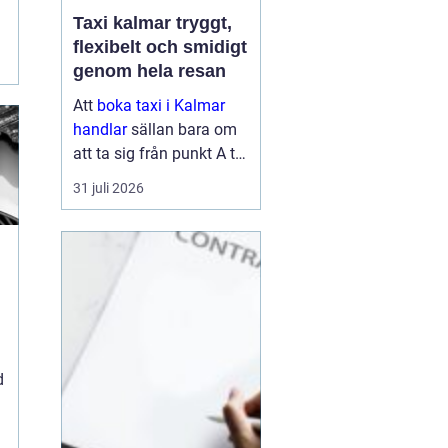
Taxi kalmar tryggt,
flexibelt och smidigt
genom hela resan
Att
boka taxi i Kalmar
handlar
sällan bara om
att ta sig från punkt A till
punkt B. För många är
31 juli 2026
resan en viktig del av
vardagen, arbetet eller
semestern. En pålitlig
taxiresa kan betyda att
hi...
d