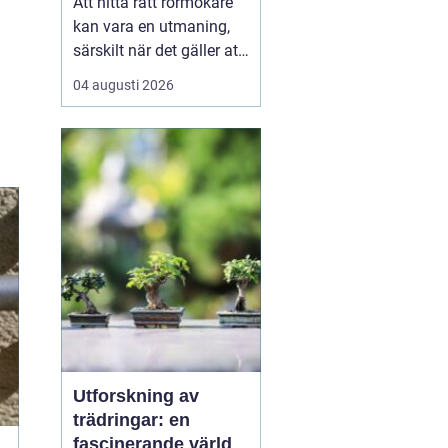
Att hitta rätt rörmokare
kan vara en utmaning,
särskilt när det gäller att
välja bland många
04 augusti 2026
erbjudanden på en
specifik plats som
Jämtland. Kvalificerade
rörmokare är viktiga för
att s&aum...
Utforskning av
trädringar: en
fascinerande värld