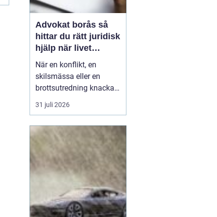
Advokat borås så
hittar du rätt juridisk
hjälp när livet
krånglar
När en konflikt, en
skilsmässa eller en
brottsutredning knackar
på dörren förändras
31 juli 2026
vardagen snabbt.
Många i Borås väntar för
länge med att kontakta
jurist, ofta av oro för
kostnader eller för att de
inte vet vart de ska
vända sig. Samtidigt kan
tidi...