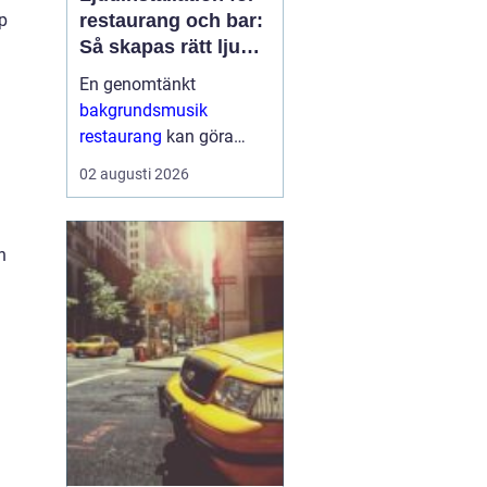
restaurang och bar:
ap
Så skapas rätt ljud
för mat, dryck och
En genomtänkt
stämning
bakgrundsmusik
restaurang
kan göra
skillnaden mellan en
02 augusti 2026
lokal som gästerna
snabbt lämnar och en
plats där de g&aum...
h