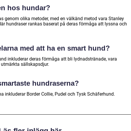
sen hos hundar?
as genom olika metoder, med en välkänd metod vara Stanley
 där hundraser rankas baserat på deras förmåga att lyssna och
elarna med att ha en smart hund?
nd inkluderar deras förmåga att bli lydnadstränade, vara
a utmärkta sällskapsdjur.
 smartaste hundraserna?
a inkluderar Border Collie, Pudel och Tysk Schäferhund.
Läs fler inlägg här