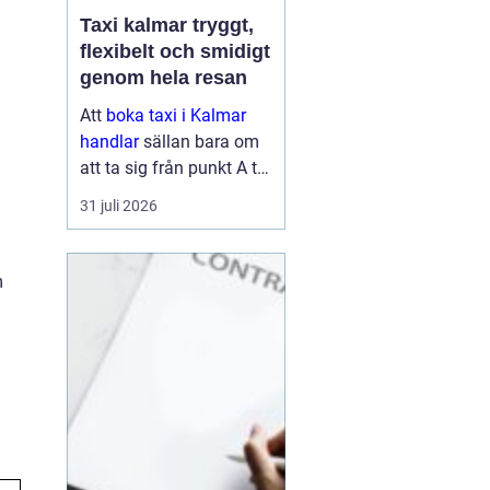
Taxi kalmar tryggt,
flexibelt och smidigt
genom hela resan
Att
boka taxi i Kalmar
handlar
sällan bara om
att ta sig från punkt A till
punkt B. För många är
31 juli 2026
resan en viktig del av
vardagen, arbetet eller
semestern. En pålitlig
m
taxiresa kan betyda att
hi...