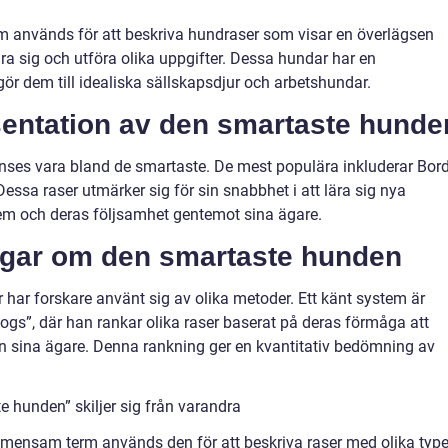
 används för att beskriva hundraser som visar en överlägsen
ära sig och utföra olika uppgifter. Dessa hundar har en
r dem till idealiska sällskapsdjur och arbetshundar.
entation av den smartaste hunde
anses vara bland de smartaste. De mest populära inkluderar Bor
essa raser utmärker sig för sin snabbhet i att lära sig nya
m och deras följsamhet gentemot sina ägare.
ngar om den smartaste hunden
 har forskare använt sig av olika metoder. Ett känt system är
ogs”, där han rankar olika raser baserat på deras förmåga att
 sina ägare. Denna rankning ger en kvantitativ bedömning av
e hunden” skiljer sig från varandra
emensam term används den för att beskriva raser med olika type