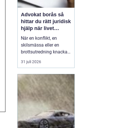
Advokat borås så
hittar du rätt juridisk
hjälp när livet
krånglar
När en konflikt, en
skilsmässa eller en
brottsutredning knackar
på dörren förändras
31 juli 2026
vardagen snabbt.
Många i Borås väntar för
länge med att kontakta
jurist, ofta av oro för
kostnader eller för att de
inte vet vart de ska
vända sig. Samtidigt kan
tidi...