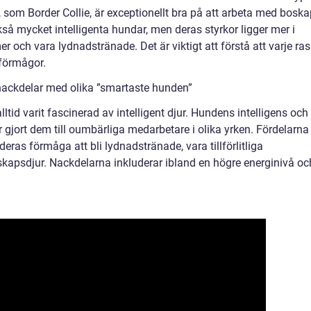
r, som Border Collie, är exceptionellt bra på att arbeta med bosk
kså mycket intelligenta hundar, men deras styrkor ligger mer i
och vara lydnadstränade. Det är viktigt att förstå att varje ras
förmågor.
nackdelar med olika ”smartaste hunden”
tid varit fascinerad av intelligent djur. Hundens intelligens och
r gjort dem till oumbärliga medarbetare i olika yrken. Fördelarna
eras förmåga att bli lydnadstränade, vara tillförlitliga
kapsdjur. Nackdelarna inkluderar ibland en högre energinivå oc