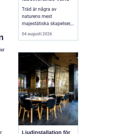
Träd är några av
naturens mest
majestätiska skapelser,
och deras årliga
04 augusti 2026
n
växande lager kan
berätta mycket om deras
der
historia och omgivning.
Tr&...
Ljudinstallation för
r