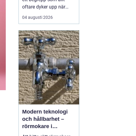
oftare dyker upp när
husbyggare, snickare
04 augusti 2026
och markägare söker
trygga leverantörer av
trävaror i nordöstra
skåne. Områdets långa
tradition av skogsbruk
och hantverk har skapat
en stark bas för sågverk
som k...
Modern teknologi
och hållbarhet –
rörmokare i
Jämtland