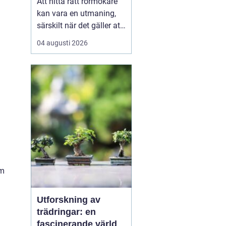
Att hitta rätt rörmokare
kan vara en utmaning,
särskilt när det gäller att
välja bland många
04 augusti 2026
erbjudanden på en
specifik plats som
Jämtland. Kvalificerade
rörmokare är viktiga för
att s&aum...
om
Utforskning av
trädringar: en
fascinerande värld