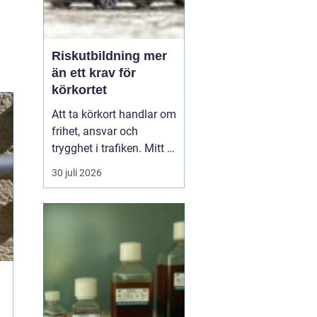
Riskutbildning mer
än ett krav för
körkortet
Att ta körkort handlar om
frihet, ansvar och
trygghet i trafiken. Mitt i
allt detta finns
30 juli 2026
riskutbildning, som
många först ser som ett
måste på vägen mot
körkortet. Men bakom
kravet finns en tydlig
tanke: att ge blivande
förare en realistisk bild
av r...