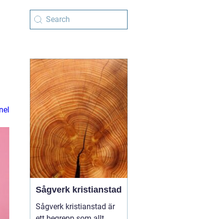
nel
Sågverk kristianstad
Sågverk kristianstad är
ett begrepp som allt