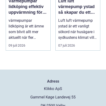
Värmepumpar
Luft luft
lidköping effektiv
värmepump ystad
uppvärmning för
så skapar du ett
hus och fastigheter
behagligt
värmepumpar
Luft luft värmepump
inomhusklimat
lidköping är ett ämne
ystad är ett vanligt
Året om
som blivit allt mer
sökord när husägare i
aktuellt när fler
sydkustens klimat vill
fastighetsägare vill
hitta ett smar...
09 juli 2026
07 juli 2026
kombine...
Adress