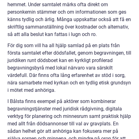
hemmet. Under samtalet märks ofta direkt om
personkemin stämmer och om informationen som ges
känns tydlig och ärlig. Många uppskattar också att få en
skriftlig sammanställning över kostnader och alternativ,
så att alla beslut kan fattas i lugn och ro.
För dig som vill ha all hjälp samlad på en plats från
första samtalet efter dödsfallet, genom begravningen, till
juridiken runt dödsboet kan en kyrkligt profilerad
begravningsbyrå med lokal närvaro vara särskilt
värdefull. Där finns ofta lång erfarenhet av stöd i sorg,
nära samarbete med kyrkan och en tydlig etisk grundsyn
i mötet med anhöriga.
I Bålsta finns exempel på aktörer som kombinerar
begravningstjänster med juridisk rådgivning, digitala
verktyg för planering och minnesrum samt praktisk hjälp
med allt från dödsannonser till val av gravplats. En
sådan helhet gör att anhöriga kan fokusera mer på
själva sorgen och minnena, och mindre på oron för att