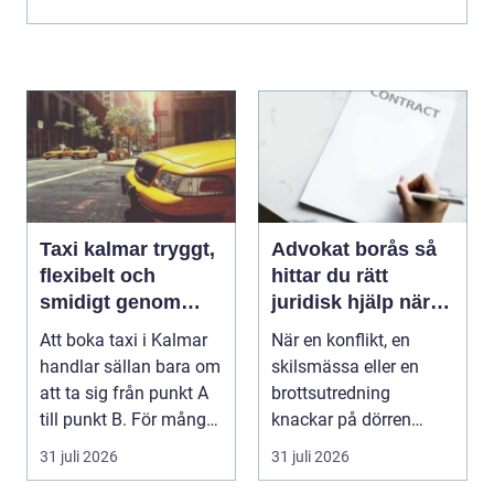
medmänsk...
Taxi kalmar tryggt,
Advokat borås så
flexibelt och
hittar du rätt
smidigt genom
juridisk hjälp när
hela resan
livet krånglar
Att boka taxi i Kalmar
När en konflikt, en
handlar sällan bara om
skilsmässa eller en
att ta sig från punkt A
brottsutredning
till punkt B. För många
knackar på dörren
är res...
förändras vardagen
31 juli 2026
31 juli 2026
snabbt....