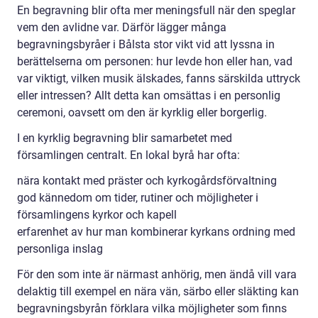
En begravning blir ofta mer meningsfull när den speglar
vem den avlidne var. Därför lägger många
begravningsbyråer i Bålsta stor vikt vid att lyssna in
berättelserna om personen: hur levde hon eller han, vad
var viktigt, vilken musik älskades, fanns särskilda uttryck
eller intressen? Allt detta kan omsättas i en personlig
ceremoni, oavsett om den är kyrklig eller borgerlig.
I en kyrklig begravning blir samarbetet med
församlingen centralt. En lokal byrå har ofta:
nära kontakt med präster och kyrkogårdsförvaltning
god kännedom om tider, rutiner och möjligheter i
församlingens kyrkor och kapell
erfarenhet av hur man kombinerar kyrkans ordning med
personliga inslag
För den som inte är närmast anhörig, men ändå vill vara
delaktig till exempel en nära vän, särbo eller släkting kan
begravningsbyrån förklara vilka möjligheter som finns