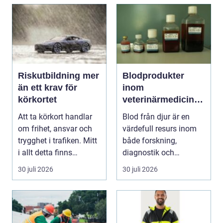
Riskutbildning mer
Blodprodukter
än ett krav för
inom
körkortet
veterinärmedicin
funktion, kvalitet
Att ta körkort handlar
Blod från djur är en
och användning
om frihet, ansvar och
värdefull resurs inom
trygghet i trafiken. Mitt
både forskning,
i allt detta finns
diagnostik och
riskutbild...
veterinärmedicin. När
30 juli 2026
30 juli 2026
blod...