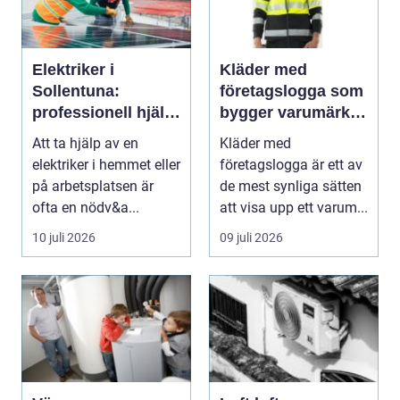
Elektriker i
Kläder med
Sollentuna:
företagslogga som
professionell hjälp
bygger varumärke i
när du behöver det
vardagen
Att ta hjälp av en
Kläder med
elektriker i hemmet eller
företagslogga är ett av
på arbetsplatsen är
de mest synliga sätten
ofta en nödv&a...
att visa upp ett varum...
10 juli 2026
09 juli 2026