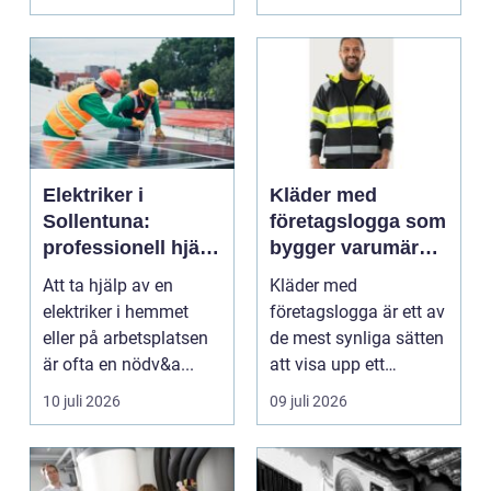
blod...
Elektriker i
Kläder med
Sollentuna:
företagslogga som
professionell hjälp
bygger varumärke
när du behöver det
i vardagen
Att ta hjälp av en
Kläder med
elektriker i hemmet
företagslogga är ett av
eller på arbetsplatsen
de mest synliga sätten
är ofta en nödv&a...
att visa upp ett
varum...
10 juli 2026
09 juli 2026