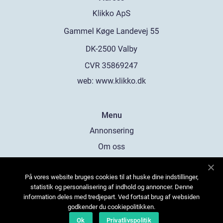
web:
www.klikko.dk
Menu
Annonsering
Om oss
Cookies
På vores website bruges cookies til at huske dine indstillinger,
Kontakta oss
statistik og personalisering af indhold og annoncer. Denne
Sitemap
information deles med tredjepart. Ved fortsat brug af websiden
godkender du cookiepolitikken.
Ok
Privatlivspolitik