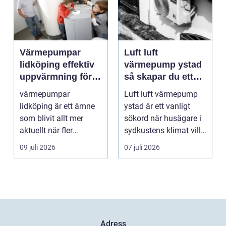
Värmepumpar
Luft luft
lidköping effektiv
värmepump ystad
uppvärmning för
så skapar du ett
hus och
behagligt
värmepumpar
Luft luft värmepump
fastigheter
inomhusklimat
lidköping är ett ämne
ystad är ett vanligt
Året om
som blivit allt mer
sökord när husägare i
aktuellt när fler
sydkustens klimat vill
fastighetsägare vill
hitta ett smar...
09 juli 2026
07 juli 2026
kombine...
Adress