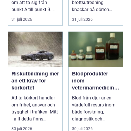
om att ta sig från
brottsutredning
punkt A till punkt B.
knackar på dörren
För många är res...
förändras vardagen
31 juli 2026
31 juli 2026
snabbt....
Riskutbildning mer
Blodprodukter
än ett krav för
inom
körkortet
veterinärmedicin
funktion, kvalitet
Att ta körkort handlar
Blod från djur är en
och användning
om frihet, ansvar och
värdefull resurs inom
trygghet i trafiken. Mitt
både forskning,
i allt detta finns
diagnostik och
riskutbild...
veterinärmedicin. När
30 juli 2026
30 juli 2026