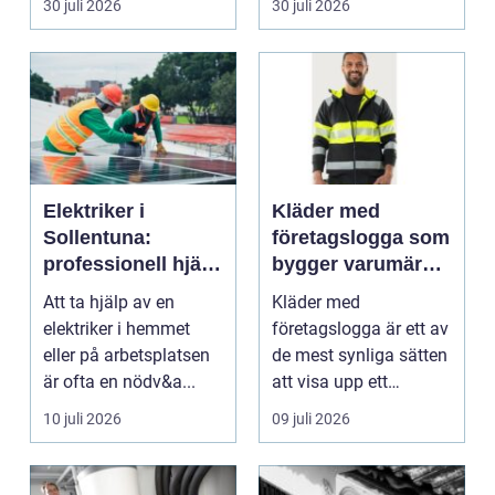
30 juli 2026
30 juli 2026
blod...
Elektriker i
Kläder med
Sollentuna:
företagslogga som
professionell hjälp
bygger varumärke
när du behöver det
i vardagen
Att ta hjälp av en
Kläder med
elektriker i hemmet
företagslogga är ett av
eller på arbetsplatsen
de mest synliga sätten
är ofta en nödv&a...
att visa upp ett
varum...
10 juli 2026
09 juli 2026