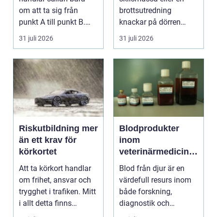
om att ta sig från
brottsutredning
punkt A till punkt B.
knackar på dörren
För många är res...
förändras vardagen
31 juli 2026
31 juli 2026
snabbt....
Riskutbildning mer
Blodprodukter
än ett krav för
inom
körkortet
veterinärmedicin
funktion, kvalitet
Att ta körkort handlar
Blod från djur är en
och användning
om frihet, ansvar och
värdefull resurs inom
trygghet i trafiken. Mitt
både forskning,
i allt detta finns
diagnostik och
riskutbild...
veterinärmedicin. När