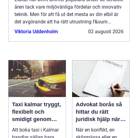
åren tack vare miljövänliga fördelar och innovativ
teknik. Men för att få ut det mesta av din elbil är
det avgörande att ha rätt utrustning f&oum...
Viktoria Uddenholm
02 augusti 2026
Taxi kalmar tryggt,
Advokat borås så
flexibelt och
hittar du rätt
smidigt genom
juridisk hjälp när
hela resan
livet krånglar
Att boka taxi i Kalmar
När en konflikt, en
handlar sällan bara
skilsmässa eller en