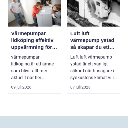
Värmepumpar
Luft luft
lidköping effektiv
värmepump ystad
uppvärmning för
så skapar du ett
hus och
behagligt
värmepumpar
Luft luft värmepump
fastigheter
inomhusklimat
lidköping är ett ämne
ystad är ett vanligt
Året om
som blivit allt mer
sökord när husägare i
aktuellt när fler
sydkustens klimat vill
fastighetsägare vill
hitta ett smar...
09 juli 2026
07 juli 2026
kombine...