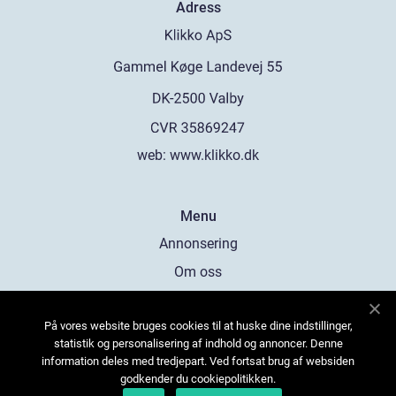
Adress
web:
www.klikko.dk
Menu
Annonsering
Om oss
Cookies
På vores website bruges cookies til at huske dine indstillinger,
Kontakta oss
statistik og personalisering af indhold og annoncer. Denne
Sitemap
information deles med tredjepart. Ved fortsat brug af websiden
godkender du cookiepolitikken.