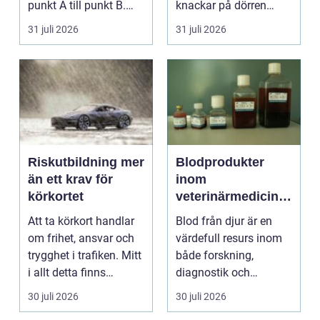
punkt A till punkt B.
knackar på dörren
För många är res...
förändras vardagen
31 juli 2026
31 juli 2026
snabbt....
Riskutbildning mer
Blodprodukter
än ett krav för
inom
körkortet
veterinärmedicin
funktion, kvalitet
Att ta körkort handlar
Blod från djur är en
och användning
om frihet, ansvar och
värdefull resurs inom
trygghet i trafiken. Mitt
både forskning,
i allt detta finns
diagnostik och
riskutbild...
veterinärmedicin. När
30 juli 2026
30 juli 2026
blod...