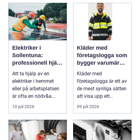
Elektriker i
Kläder med
Sollentuna:
företagslogga som
professionell hjälp
bygger varumärke
när du behöver det
i vardagen
Att ta hjälp av en
Kläder med
elektriker i hemmet
företagslogga är ett av
eller på arbetsplatsen
de mest synliga sätten
är ofta en nödv&a...
att visa upp ett
varum...
10 juli 2026
09 juli 2026