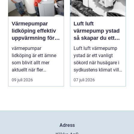
Värmepumpar
Luft luft
lidköping effektiv
värmepump ystad
uppvärmning för
så skapar du ett
hus och
behagligt
värmepumpar
Luft luft värmepump
fastigheter
inomhusklimat
lidköping är ett ämne
ystad är ett vanligt
Året om
som blivit allt mer
sökord när husägare i
aktuellt när fler
sydkustens klimat vill
fastighetsägare vill
hitta ett smar...
09 juli 2026
07 juli 2026
kombine...
Adress