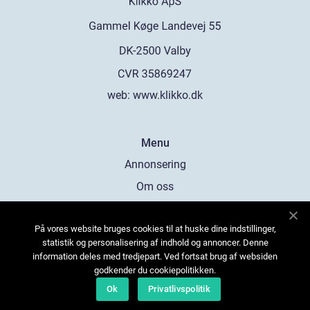
web:
www.klikko.dk
Menu
Annonsering
Om oss
Cookies
På vores website bruges cookies til at huske dine indstillinger,
Kontakta oss
statistik og personalisering af indhold og annoncer. Denne
Sitemap
information deles med tredjepart. Ved fortsat brug af websiden
godkender du cookiepolitikken.
Ok
Privatlivspolitik