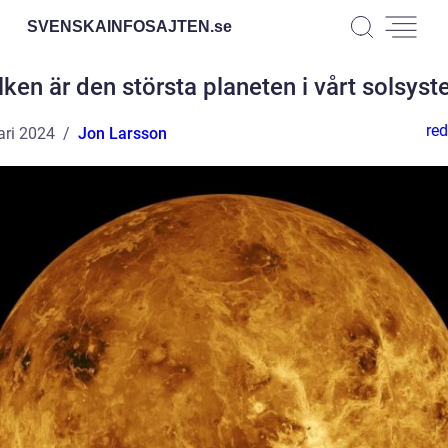
SVENSKAINFOSAJTEN.
se
lken är den största planeten i vårt solsys
red
ari 2024
Jon Larsson