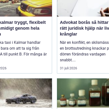
tryggt, flexibelt
Advokat borås så hittar du
smidigt genom hela
rätt juridisk hjälp när li
n
krånglar
ka taxi i Kalmar handlar
När en konflikt, en skilsmäss
 bara om att ta sig från
en brottsutredning knackar 
A till punkt B. För många är
dörren förändras vardagen
snabbt....
 2026
31 juli 2026