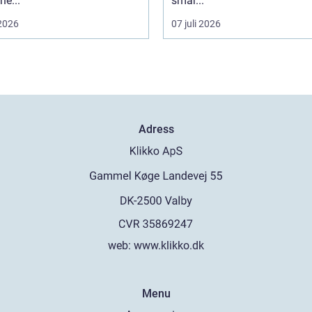
e...
smar...
 2026
07 juli 2026
Adress
web:
www.klikko.dk
Menu