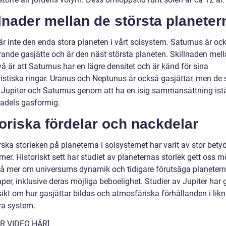
lnader mellan de största planeter
är inte den enda stora planeten i vårt solsystem. Saturnus är oc
ande gasjätte och är den näst största planeten. Skillnaden mel
å är att Saturnus har en lägre densitet och är känd för sina
istiska ringar. Uranus och Neptunus är också gasjättar, men de s
n Jupiter och Saturnus genom att ha en isig sammansättning istäl
adels gasformig.
oriska fördelar och nackdelar
rska storleken på planeterna i solsystemet har varit av stor betyd
er. Historiskt sett har studiet av planeternas storlek gett oss m
stå mer om universums dynamik och tidigare förutsäga planeter
er, inklusive deras möjliga beboelighet. Studier av Jupiter har 
sikt om hur gasjättar bildas och atmosfäriska förhållanden i lik
ra system.
ER VIDEO HÄR]