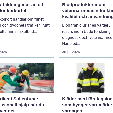
ldning mer än ett
Blodprodukter inom
för körkortet
veterinärmedicin funktion,
kvalitet och användnin
 körkort handlar om frihet,
 och trygghet i trafiken. Mitt
Blod från djur är en värdefull
detta finns riskutbild...
resurs inom både forskning,
diagnostik och veterinärmedi
När blod...
 2026
30 juli 2026
riker i Sollentuna:
Kläder med företagslo
ssionell hjälp när du
som bygger varumärke 
ver det
vardagen