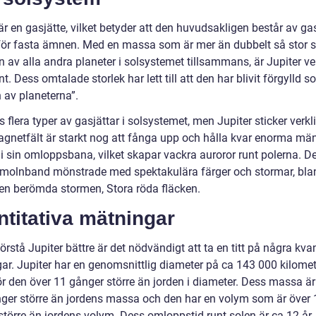
är en gasjätte, vilket betyder att den huvudsakligen består av ga
t för fasta ämnen. Med en massa som är mer än dubbelt så stor
av alla andra planeter i solsystemet tillsammans, är Jupiter ve
. Dess omtalade storlek har lett till att den har blivit förgylld 
 av planeterna”.
s flera typer av gasjättar i solsystemet, men Jupiter sticker verkl
gnetfält är starkt nog att fånga upp och hålla kvar enorma mä
i sin omloppsbana, vilket skapar vackra auroror runt polerna. 
 molnband mönstrade med spektakulära färger och stormar, bla
en berömda stormen, Stora röda fläcken.
titativa mätningar
förstå Jupiter bättre är det nödvändigt att ta en titt på några kvan
ar. Jupiter har en genomsnittlig diameter på ca 143 000 kilomet
ör den över 11 gånger större än jorden i diameter. Dess massa är
ger större än jordens massa och den har en volym som är över 
större än jordens volym. Dess omloppstid runt solen är ca 12 år.