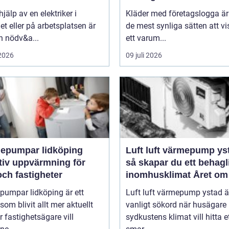
hjälp av en elektriker i
Kläder med företagslogga är 
 eller på arbetsplatsen är
de mest synliga sätten att v
n nödv&a...
ett varum...
 2026
09 juli 2026
epumpar lidköping
Luft luft värmepump ys
tiv uppvärmning för
så skapar du ett behagl
ch fastigheter
inomhusklimat Året om
pumpar lidköping är ett
Luft luft värmepump ystad är
om blivit allt mer aktuellt
vanligt sökord när husägare 
er fastighetsägare vill
sydkustens klimat vill hitta e