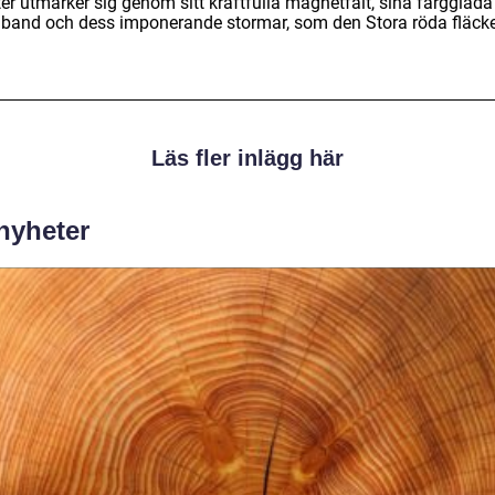
er utmärker sig genom sitt kraftfulla magnetfält, sina färgglada
band och dess imponerande stormar, som den Stora röda fläck
Läs fler inlägg här
 nyheter