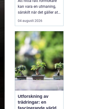
Att hitta rätt rörmokare
kan vara en utmaning,
särskilt när det gäller att
välja bland många
04 augusti 2026
erbjudanden på en
specifik plats som
Jämtland. Kvalificerade
rörmokare är viktiga för
att s&aum...
Utforskning av
trädringar: en
fascinerande värld