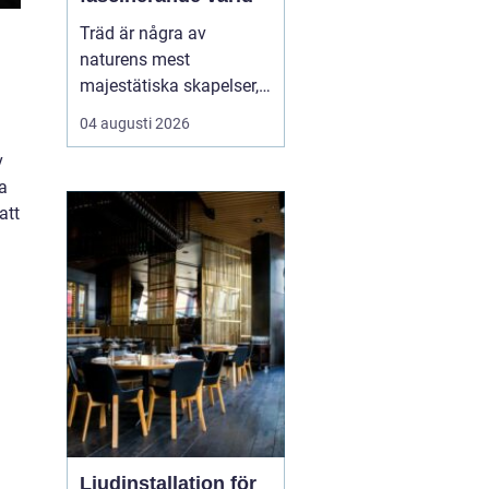
Träd är några av
naturens mest
majestätiska skapelser,
och deras årliga
04 augusti 2026
växande lager kan
v
berätta mycket om deras
a
historia och omgivning.
att
Tr&...
Ljudinstallation för