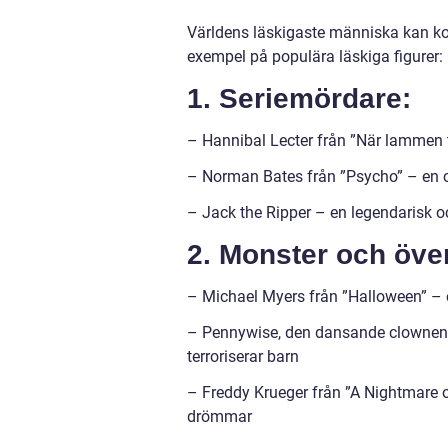
Världens läskigaste människa kan ko
exempel på populära läskiga figurer:
1. Seriemördare:
– Hannibal Lecter från ”När lammen t
– Norman Bates från ”Psycho” – en c
– Jack the Ripper – en legendarisk 
2. Monster och över
– Michael Myers från ”Halloween” –
– Pennywise, den dansande clownen f
terroriserar barn
– Freddy Krueger från ”A Nightmare
drömmar