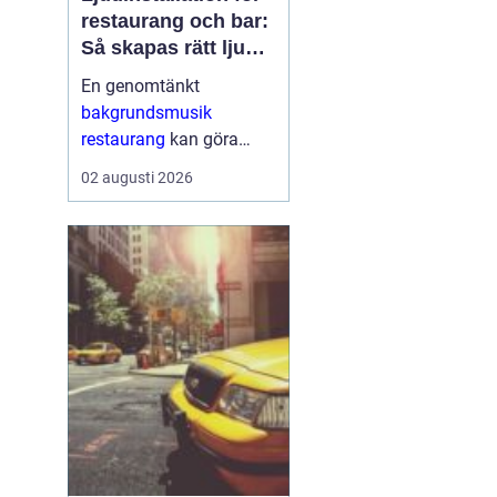
restaurang och bar:
Så skapas rätt ljud
för mat, dryck och
En genomtänkt
stämning
bakgrundsmusik
restaurang
kan göra
skillnaden mellan en
02 augusti 2026
lokal som gästerna
snabbt lämnar och en
plats där de g&aum...