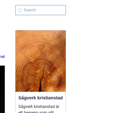
nel
Sågverk kristianstad
Sågverk kristianstad är
ett begrepp som allt