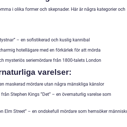
mma i olika former och skepnader. Här är några kategorier och
ystnar” – en sofistikerad och kuslig kannibal
harmig hotellägare med en förkärlek för att mörda
och mysteriös seriemördare från 1800-talets London
naturliga varelser:
 en maskerad mördare utan några mänskliga känslor
rån Stephen Kings ”Det” – en övernaturlig varelse som
 on Elm Street” – en ondskefull mördare som hemsöker människ