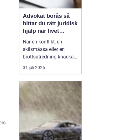
Advokat borås så
hittar du rätt juridisk
hjälp när livet
krånglar
När en konflikt, en
skilsmässa eller en
brottsutredning knackar
på dörren förändras
31 juli 2026
vardagen snabbt.
Många i Borås väntar för
länge med att kontakta
jurist, ofta av oro för
kostnader eller för att de
inte vet vart de ska
vända sig. Samtidigt kan
ors
tidi...