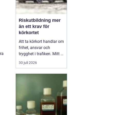
Riskutbildning mer
än ett krav för
körkortet
Att ta körkort handlar om
frihet, ansvar och
ara
trygghet i trafiken. Mitt i
allt detta finns
30 juli 2026
riskutbildning, som
många först ser som ett
måste på vägen mot
körkortet. Men bakom
kravet finns en tydlig
tanke: att ge blivande
förare en realistisk bild
av r...