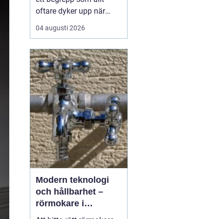
oftare dyker upp när
husbyggare, snickare
04 augusti 2026
och markägare söker
trygga leverantörer av
trävaror i nordöstra
skåne. Områdets långa
tradition av skogsbruk
och hantverk har skapat
en stark bas för sågverk
som k...
Modern teknologi
och hållbarhet –
rörmokare i
Jämtland