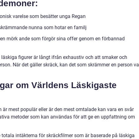
 demoner:
monisk varelse som besätter unga Regan
n skrämmande nunna som hotar en familj
en mörk ande som förgör sina offer genom en förbannad
er läskiga figurer är långt ifrån exhaustiv och att smaker och
 person. När det gäller skräck, kan det som skrämmer en person v
ngar om Världens Läskigaste
m är mest populär eller är den mest omtalade kan vara en svår
tativa metoder som kan användas för att ge en uppfattning om
 totala intäkterna för skräckfilmer som är baserade på läskiga