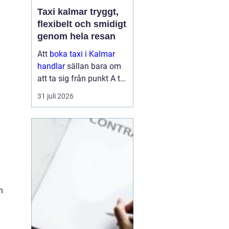
Taxi kalmar tryggt,
flexibelt och smidigt
genom hela resan
Att
boka taxi i Kalmar
handlar
sällan bara om
att ta sig från punkt A till
punkt B. För många är
31 juli 2026
resan en viktig del av
vardagen, arbetet eller
semestern. En pålitlig
taxiresa kan betyda att
hi...
n