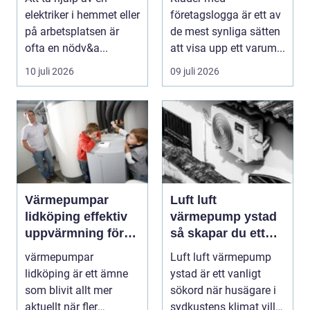
elektriker i hemmet eller
företagslogga är ett av
på arbetsplatsen är
de mest synliga sätten
ofta en nödv&a...
att visa upp ett varum...
10 juli 2026
09 juli 2026
Värmepumpar
Luft luft
lidköping effektiv
värmepump ystad
uppvärmning för
så skapar du ett
hus och fastigheter
behagligt
värmepumpar
Luft luft värmepump
inomhusklimat
lidköping är ett ämne
ystad är ett vanligt
Året om
som blivit allt mer
sökord när husägare i
aktuellt när fler
sydkustens klimat vill