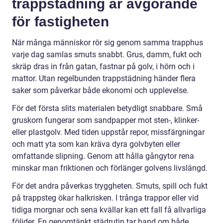
trappstädning är avgörande
för fastigheten
När många människor rör sig genom samma trapphus
varje dag samlas smuts snabbt. Grus, damm, fukt och
skräp dras in från gatan, fastnar på golv, i hörn och i
mattor. Utan regelbunden trappstädning händer flera
saker som påverkar både ekonomi och upplevelse.
För det första slits materialen betydligt snabbare. Små
gruskorn fungerar som sandpapper mot sten-, klinker-
eller plastgolv. Med tiden uppstår repor, missfärgningar
och matt yta som kan kräva dyra golvbyten eller
omfattande slipning. Genom att hålla gångytor rena
minskar man friktionen och förlänger golvens livslängd.
För det andra påverkas tryggheten. Smuts, spill och fukt
på trappsteg ökar halkrisken. I trånga trappor eller vid
tidiga morgnar och sena kvällar kan ett fall få allvarliga
följder. En genomtänkt städrutin tar hand om både