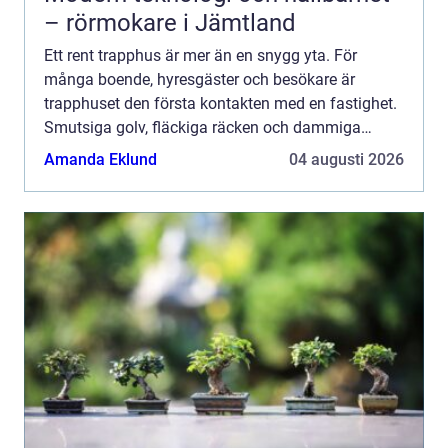
– rörmokare i Jämtland
Ett rent trapphus är mer än en snygg yta. För
många boende, hyresgäster och besökare är
trapphuset den första kontakten med en fastighet.
Smutsiga golv, fläckiga räcken och dammiga
entrémattor ger snabbt ett slitet intryck och kan till
Amanda Eklund
04 augusti 2026
och med upplev...