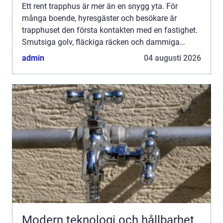
Ett rent trapphus är mer än en snygg yta. För
många boende, hyresgäster och besökare är
trapphuset den första kontakten med en fastighet.
Smutsiga golv, fläckiga räcken och dammiga
entrémattor ger snabbt ett slitet intryck och kan till
admin
04 augusti 2026
och med upplev...
Modern teknologi och hållbarhet