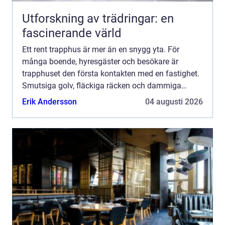
Utforskning av trädringar: en
fascinerande värld
Ett rent trapphus är mer än en snygg yta. För
många boende, hyresgäster och besökare är
trapphuset den första kontakten med en fastighet.
Smutsiga golv, fläckiga räcken och dammiga
entrémattor ger snabbt ett slitet intryck och kan till
Erik Andersson
04 augusti 2026
och med upplev...