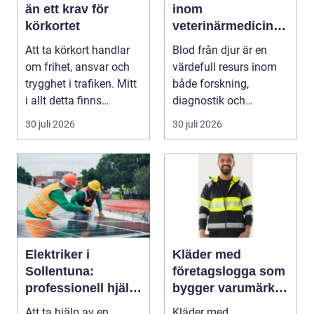
än ett krav för
inom
körkortet
veterinärmedicin
funktion, kvalitet
Att ta körkort handlar
Blod från djur är en
och användning
om frihet, ansvar och
värdefull resurs inom
trygghet i trafiken. Mitt
både forskning,
i allt detta finns
diagnostik och
riskutbild...
veterinärmedicin. När
30 juli 2026
30 juli 2026
blod...
Elektriker i
Kläder med
Sollentuna:
företagslogga som
professionell hjälp
bygger varumärke i
när du behöver det
vardagen
Att ta hjälp av en
Kläder med