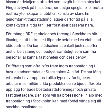
hissar är detaljerna ofta det som avgör helhetsintrycket.
Fingeravtryck på hissdörrar, smutsiga speglar eller matta
rostfria ytor skapar snabbt en känsla av slarv. En
genomtänkt trappstädning lägger därför tid på alla
kontaktytor allt du tar i, ser först eller passerar nära.
För många BRF:er, skolor och företag i Stockholm blir
lösningen att teckna ett löpande avtal med en etablerad
städpartner. Då kan städschemat enkelt justeras efter
årstid, belastning och budget, samtidigt som samma
personal lär känna fastigheten och dess behov.
Ett företag som ofta lyfts fram inom trappstädning i
huvudstadsområdet är Stockholms Allstäd. De har lång
erfarenhet av trapphus i olika typer av fastigheter,
arbetar med miljömärkta produkter och erbjuder flexibla
upplägg för både bostadsrättsföreningar och privata
fastighetsägare. Den som vill ha professionell hjälp med
trappstädning i Stockholm kan med fördel vända sig till
stockholmsallstad.se.