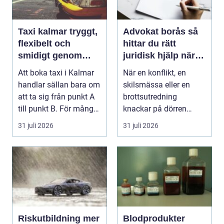
Taxi kalmar tryggt,
Advokat borås så
flexibelt och
hittar du rätt
smidigt genom
juridisk hjälp när
hela resan
livet krånglar
Att boka taxi i Kalmar
När en konflikt, en
handlar sällan bara om
skilsmässa eller en
att ta sig från punkt A
brottsutredning
till punkt B. För många
knackar på dörren
är res...
förändras vardagen
31 juli 2026
31 juli 2026
snabbt....
Riskutbildning mer
Blodprodukter