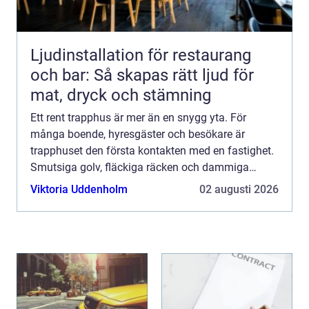
Ljudinstallation för restaurang
och bar: Så skapas rätt ljud för
mat, dryck och stämning
Ett rent trapphus är mer än en snygg yta. För
många boende, hyresgäster och besökare är
trapphuset den första kontakten med en fastighet.
Smutsiga golv, fläckiga räcken och dammiga
entrémattor ger snabbt ett slitet intryck och kan till
Viktoria Uddenholm
02 augusti 2026
och med upplev...