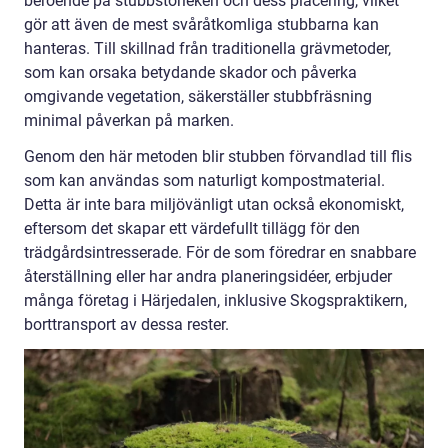
beroende på stubbstorleken och dess placering, vilket
gör att även de mest svåråtkomliga stubbarna kan
hanteras. Till skillnad från traditionella grävmetoder,
som kan orsaka betydande skador och påverka
omgivande vegetation, säkerställer stubbfräsning
minimal påverkan på marken.
Genom den här metoden blir stubben förvandlad till flis
som kan användas som naturligt kompostmaterial.
Detta är inte bara miljövänligt utan också ekonomiskt,
eftersom det skapar ett värdefullt tillägg för den
trädgårdsintresserade. För de som föredrar en snabbare
återställning eller har andra planeringsidéer, erbjuder
många företag i Härjedalen, inklusive Skogspraktikern,
borttransport av dessa rester.