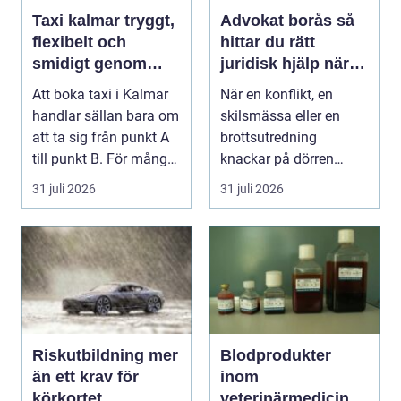
Taxi kalmar tryggt,
Advokat borås så
flexibelt och
hittar du rätt
smidigt genom
juridisk hjälp när
hela resan
livet krånglar
Att boka taxi i Kalmar
När en konflikt, en
handlar sällan bara om
skilsmässa eller en
att ta sig från punkt A
brottsutredning
till punkt B. För många
knackar på dörren
är res...
förändras vardagen
31 juli 2026
31 juli 2026
snabbt....
Riskutbildning mer
Blodprodukter
än ett krav för
inom
körkortet
veterinärmedicin