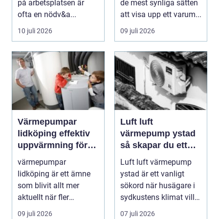
på arbetsplatsen är
de mest synliga sätten
ofta en nödv&a...
att visa upp ett varum...
10 juli 2026
09 juli 2026
Värmepumpar
Luft luft
lidköping effektiv
värmepump ystad
uppvärmning för
så skapar du ett
hus och fastigheter
behagligt
värmepumpar
Luft luft värmepump
inomhusklimat
lidköping är ett ämne
ystad är ett vanligt
Året om
som blivit allt mer
sökord när husägare i
aktuellt när fler
sydkustens klimat vill
fastighetsägare vill
hitta ett smar...
09 juli 2026
07 juli 2026