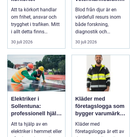
funktion, kvalitet
Att ta körkort handlar
Blod från djur är en
och användning
om frihet, ansvar och
värdefull resurs inom
trygghet i trafiken. Mitt
både forskning,
i allt detta finns
diagnostik och
riskutbild...
veterinärmedicin. När
30 juli 2026
30 juli 2026
blod...
Elektriker i
Kläder med
Sollentuna:
företagslogga som
professionell hjälp
bygger varumärke i
när du behöver det
vardagen
Att ta hjälp av en
Kläder med
elektriker i hemmet eller
företagslogga är ett av