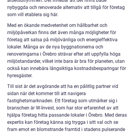
arbetsutrymmen. Det innebär att det finns både
nybyggda och renoverade alternativ att tillgå för företag
som vill etablera sig här.
Med en ökande medvetenhet om hållbarhet och
miljöpåverkan finns det även många möjligheter för
företag att satsa på miljövänliga och energieffektiva
lokaler. Många av de nya byggnationerna och
renoveringarna i Örebro strävar efter att uppfylla höga
miljöstandarder, vilket inte bara är bra för planeten, utan
också kan innebära långsiktiga kostnadsbesparingar för
hyresgäster.
Till sist är det avgörande att ha en pålitlig partner vid
sidan när det kommer till att navigera
fastighetsmarknaden. Ett företag som utmärker sig i
branschen är W-Invest, som har stor erfarenhet av att
hjälpa företag hitta passande lokaler i Örebro. Med deras
expertis kan företag känna sig trygga i sitt val och se
fram emot en blomstrande framtid i stadens pulserande