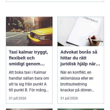
Taxi kalmar tryggt,
Advokat borås så
flexibelt och
hittar du rätt
smidigt genom
juridisk hjälp när
hela resan
livet krånglar
Att boka taxi i Kalmar
När en konflikt, en
handlar sällan bara om
skilsmässa eller en
att ta sig från punkt A
brottsutredning
till punkt B. För många
knackar på dörren
är res...
förändras vardagen
31 juli 2026
31 juli 2026
snabbt....