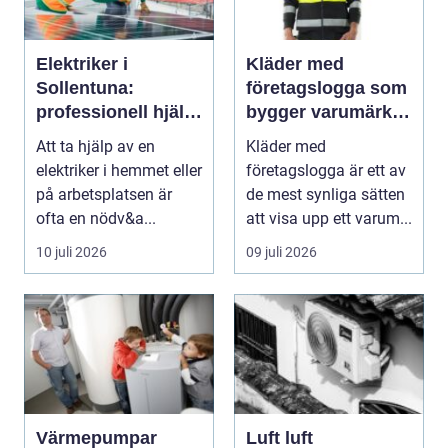
Elektriker i
Kläder med
Sollentuna:
företagslogga som
professionell hjälp
bygger varumärke i
när du behöver det
vardagen
Att ta hjälp av en
Kläder med
elektriker i hemmet eller
företagslogga är ett av
på arbetsplatsen är
de mest synliga sätten
ofta en nödv&a...
att visa upp ett varum...
10 juli 2026
09 juli 2026
Värmepumpar
Luft luft