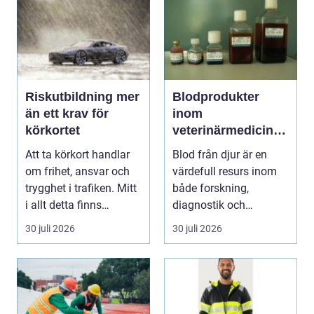
Riskutbildning mer
Blodprodukter
än ett krav för
inom
körkortet
veterinärmedicin
funktion, kvalitet
Att ta körkort handlar
Blod från djur är en
och användning
om frihet, ansvar och
värdefull resurs inom
trygghet i trafiken. Mitt
både forskning,
i allt detta finns
diagnostik och
riskutbild...
veterinärmedicin. När
30 juli 2026
30 juli 2026
blod...