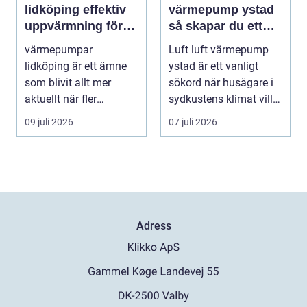
lidköping effektiv
värmepump ystad
uppvärmning för
så skapar du ett
hus och fastigheter
behagligt
värmepumpar
Luft luft värmepump
inomhusklimat
lidköping är ett ämne
ystad är ett vanligt
Året om
som blivit allt mer
sökord när husägare i
aktuellt när fler
sydkustens klimat vill
fastighetsägare vill
hitta ett smar...
09 juli 2026
07 juli 2026
kombine...
Adress