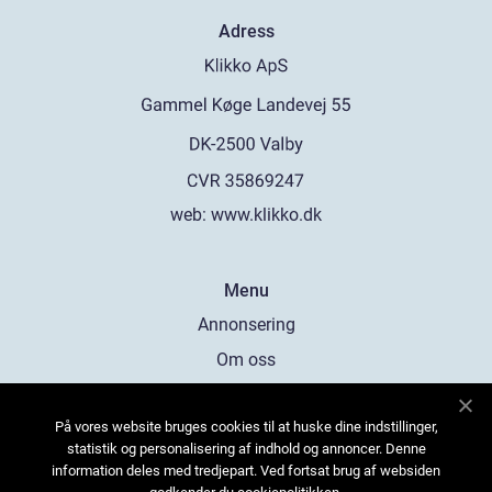
Adress
web:
www.klikko.dk
Menu
Annonsering
Om oss
Cookies
På vores website bruges cookies til at huske dine indstillinger,
Kontakta oss
statistik og personalisering af indhold og annoncer. Denne
Sitemap
information deles med tredjepart. Ved fortsat brug af websiden