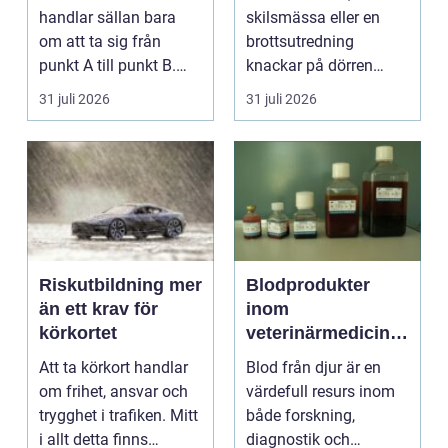
handlar sällan bara
skilsmässa eller en
om att ta sig från
brottsutredning
punkt A till punkt B.
knackar på dörren
För många är res...
förändras vardagen
31 juli 2026
31 juli 2026
snabbt....
Riskutbildning mer
Blodprodukter
än ett krav för
inom
körkortet
veterinärmedicin
funktion, kvalitet
Att ta körkort handlar
Blod från djur är en
och användning
om frihet, ansvar och
värdefull resurs inom
trygghet i trafiken. Mitt
både forskning,
i allt detta finns
diagnostik och