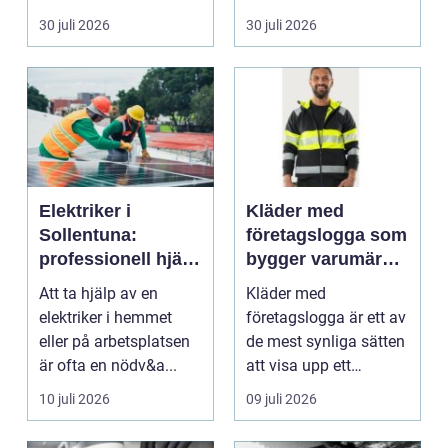
riskutbild...
veterinärmedicin. När
30 juli 2026
30 juli 2026
blod...
Elektriker i
Kläder med
Sollentuna:
företagslogga som
professionell hjälp
bygger varumärke
när du behöver det
i vardagen
Att ta hjälp av en
Kläder med
elektriker i hemmet
företagslogga är ett av
eller på arbetsplatsen
de mest synliga sätten
är ofta en nödv&a...
att visa upp ett
varum...
10 juli 2026
09 juli 2026