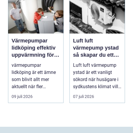
Värmepumpar
Luft luft
lidköping effektiv
värmepump ystad
uppvärmning för
så skapar du ett
hus och
behagligt
värmepumpar
Luft luft värmepump
fastigheter
inomhusklimat
lidköping är ett ämne
ystad är ett vanligt
Året om
som blivit allt mer
sökord när husägare i
aktuellt när fler
sydkustens klimat vill
fastighetsägare vill
hitta ett smar...
09 juli 2026
07 juli 2026
kombine...