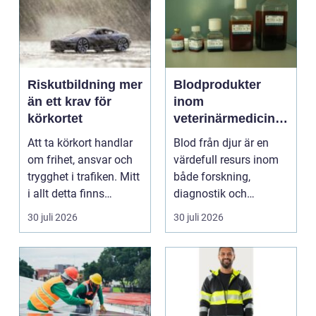
Riskutbildning mer
Blodprodukter
än ett krav för
inom
körkortet
veterinärmedicin
funktion, kvalitet
Att ta körkort handlar
Blod från djur är en
och användning
om frihet, ansvar och
värdefull resurs inom
trygghet i trafiken. Mitt
både forskning,
i allt detta finns
diagnostik och
riskutbild...
veterinärmedicin. När
30 juli 2026
30 juli 2026
blod...