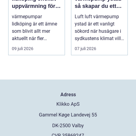
uppvärmning för
så skapar du ett
hus och
behagligt
värmepumpar
Luft luft värmepump
fastigheter
inomhusklimat
lidköping är ett ämne
ystad är ett vanligt
Året om
som blivit allt mer
sökord när husägare i
aktuellt när fler
sydkustens klimat vill
fastighetsägare vill
hitta ett smar...
09 juli 2026
07 juli 2026
kombine...
Adress