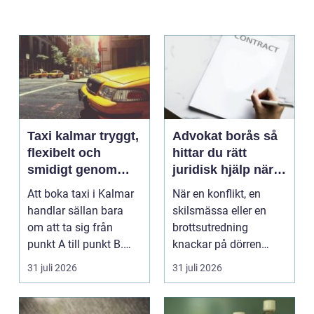
Taxi kalmar tryggt,
Advokat borås så
flexibelt och
hittar du rätt
smidigt genom
juridisk hjälp när
hela resan
livet krånglar
Att boka taxi i Kalmar
När en konflikt, en
handlar sällan bara
skilsmässa eller en
om att ta sig från
brottsutredning
punkt A till punkt B.
knackar på dörren
För många är res...
förändras vardagen
31 juli 2026
31 juli 2026
snabbt....