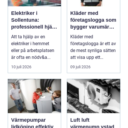
Elektriker i
Kläder med
Sollentuna:
företagslogga som
professionell hjälp
bygger varumärke
när du behöver det
i vardagen
Att ta hjälp av en
Kläder med
elektriker i hemmet
företagslogga är ett av
eller på arbetsplatsen
de mest synliga sätten
är ofta en nödv&a...
att visa upp ett
varum...
10 juli 2026
09 juli 2026
Värmepumpar
Luft luft
lidköping effektiv
värmepump ystad