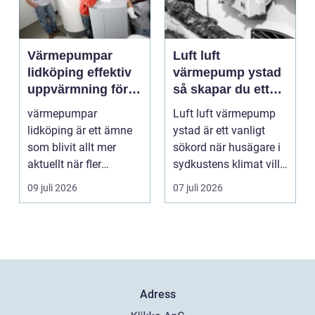
Värmepumpar
Luft luft
lidköping effektiv
värmepump ystad
uppvärmning för
så skapar du ett
hus och
behagligt
värmepumpar
Luft luft värmepump
fastigheter
inomhusklimat
lidköping är ett ämne
ystad är ett vanligt
Året om
som blivit allt mer
sökord när husägare i
aktuellt när fler
sydkustens klimat vill
fastighetsägare vill
hitta ett smar...
09 juli 2026
07 juli 2026
kombine...
Adress