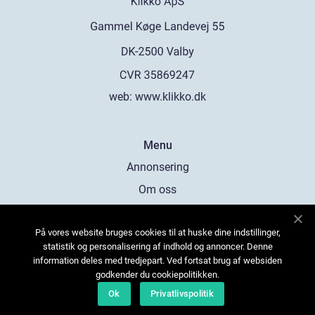
web:
www.klikko.dk
Menu
Annonsering
Om oss
Cookies
På vores website bruges cookies til at huske dine indstillinger,
Kontakta oss
statistik og personalisering af indhold og annoncer. Denne
Sitemap
information deles med tredjepart. Ved fortsat brug af websiden
godkender du cookiepolitikken.
Ok
Privatlivspolitik