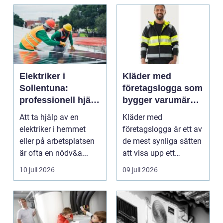
Elektriker i
Kläder med
Sollentuna:
företagslogga som
professionell hjälp
bygger varumärke
när du behöver det
i vardagen
Att ta hjälp av en
Kläder med
elektriker i hemmet
företagslogga är ett av
eller på arbetsplatsen
de mest synliga sätten
är ofta en nödv&a...
att visa upp ett
varum...
10 juli 2026
09 juli 2026