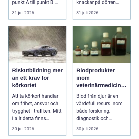
punkt A till punkt B.
knackar på dörren
För många är res...
förändras vardagen
31 juli 2026
31 juli 2026
snabbt....
Riskutbildning mer
Blodprodukter
än ett krav för
inom
körkortet
veterinärmedicin
funktion, kvalitet
Att ta körkort handlar
Blod från djur är en
och användning
om frihet, ansvar och
värdefull resurs inom
trygghet i trafiken. Mitt
både forskning,
i allt detta finns
diagnostik och
riskutbild...
veterinärmedicin. När
30 juli 2026
30 juli 2026
blod...