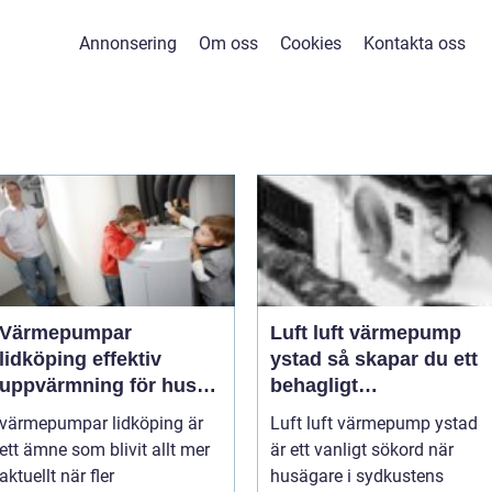
Annonsering
Om oss
Cookies
Kontakta oss
Värmepumpar
Luft luft värmepump
lidköping effektiv
ystad så skapar du ett
uppvärmning för hus
behagligt
och fastigheter
inomhusklimat Året om
värmepumpar lidköping är
Luft luft värmepump ystad
ett ämne som blivit allt mer
är ett vanligt sökord när
aktuellt när fler
husägare i sydkustens