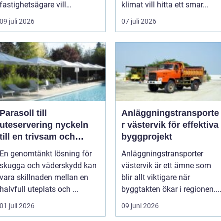
fastighetsägare vill
klimat vill hitta ett smar...
kombine...
09 juli 2026
07 juli 2026
Parasoll till
Anläggningstransporte
uteservering nyckeln
r västervik för effektiva
till en trivsam och
byggprojekt
lönsam uteplats
En genomtänkt lösning för
Anläggningstransporter
skugga och väderskydd kan
västervik är ett ämne som
vara skillnaden mellan en
blir allt viktigare när
halvfull uteplats och ...
byggtakten ökar i regionen...
01 juli 2026
09 juni 2026