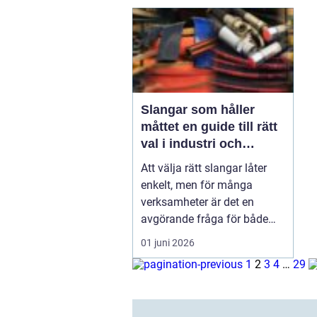
Slangar som håller
måttet en guide till rätt
val i industri och
vardag
Att välja rätt slangar låter
enkelt, men för många
verksamheter är det en
avgörande fråga för både
s...
01 juni 2026
1
2
3
4
…
29