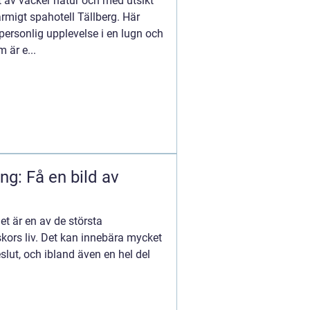
t av vacker natur och med utsikt
armigt spahotell Tällberg. Här
ersonlig upplevelse i en lugn och
 är e...
ng: Få en bild av
het är en av de största
ors liv. Det kan innebära mycket
lut, och ibland även en hel del