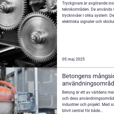
Tryckgivare är avgörande i
teknikområden. De används f
trycknivåer i olika system. D
elektriska signaler och skickar
05 maj 2025
Betongens mångsid
användningsområ
Betong är ett av världens m
och dess användningsområden
industrier och projekt. Med s
blivit central för både...