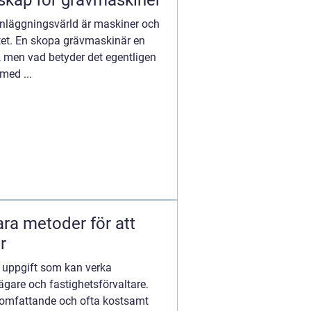
skap för grävmaskiner
nläggningsvärld är maskiner och
etet. En skopa grävmaskinär en
 men vad betyder det egentligen
med ...
ara metoder för att
r
n uppgift som kan verka
are och fastighetsförvaltare.
tt omfattande och ofta kostsamt