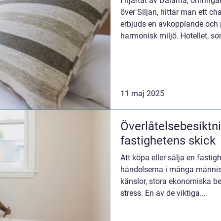
I hjärtat av Dalarna, omringa
över Siljan, hittar man ett ch
erbjuds en avkopplande och p
harmonisk miljö. Hotellet, som
11 maj 2025
Överlåtelsebesiktni
fastighetens skick
Att köpa eller sälja en fastig
händelserna i många människ
känslor, stora ekonomiska bes
stress. En av de viktiga...