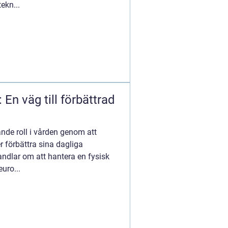
ekn...
 En väg till förbättrad
ande roll i vården genom att
er förbättra sina dagliga
andlar om att hantera en fysisk
uro...