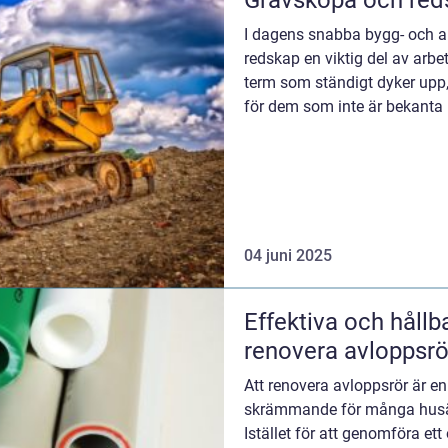
Grävskopa och red
I dagens snabba bygg- och a
redskap en viktig del av arb
term som ständigt dyker upp,
för dem som inte är bekanta 
04 juni 2025
Effektiva och hållb
renovera avloppsrö
Att renovera avloppsrör är e
skrämmande för många husäg
Istället för att genomföra e