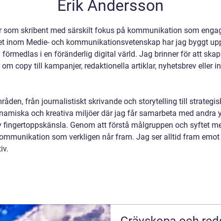
Erik Andersson
r som skribent med särskilt fokus på kommunikation som engage
et inom Medie- och kommunikationsvetenskap har jag byggt upp 
örmedlas i en föränderlig digital värld. Jag brinner för att ska
om copy till kampanjer, redaktionella artiklar, nyhetsbrev eller
åden, från journalistiskt skrivande och storytelling till strateg
dynamiska och kreativa miljöer där jag får samarbeta med andra 
 fingertoppskänsla. Genom att förstå målgruppen och syftet me
 kommunikation som verkligen når fram. Jag ser alltid fram emot
iv.