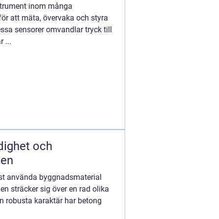
nstrument inom många
ör att mäta, övervaka och styra
essa sensorer omvandlar tryck till
 ...
ighet och
den
est använda byggnadsmaterial
 sträcker sig över en rad olika
in robusta karaktär har betong