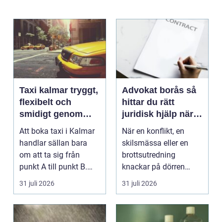
Taxi kalmar tryggt,
Advokat borås så
flexibelt och
hittar du rätt
smidigt genom
juridisk hjälp när
hela resan
livet krånglar
Att boka taxi i Kalmar
När en konflikt, en
handlar sällan bara
skilsmässa eller en
om att ta sig från
brottsutredning
punkt A till punkt B.
knackar på dörren
För många är res...
förändras vardagen
31 juli 2026
31 juli 2026
snabbt....