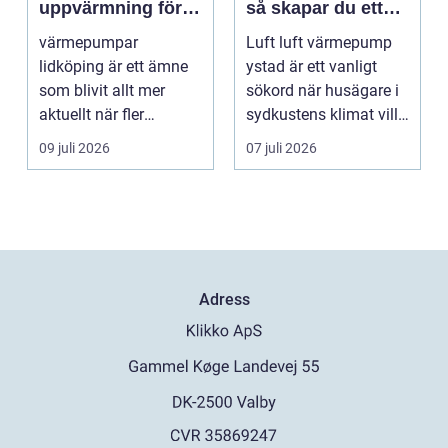
uppvärmning för
så skapar du ett
hus och
behagligt
värmepumpar
Luft luft värmepump
fastigheter
inomhusklimat
lidköping är ett ämne
ystad är ett vanligt
Året om
som blivit allt mer
sökord när husägare i
aktuellt när fler
sydkustens klimat vill
fastighetsägare vill
hitta ett smar...
09 juli 2026
07 juli 2026
kombine...
Adress