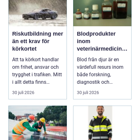
Riskutbildning mer
Blodprodukter
än ett krav för
inom
körkortet
veterinärmedicin
funktion, kvalitet
Att ta körkort handlar
Blod från djur är en
och användning
om frihet, ansvar och
värdefull resurs inom
trygghet i trafiken. Mitt
både forskning,
i allt detta finns
diagnostik och
riskutbild...
veterinärmedicin. När
30 juli 2026
30 juli 2026
blod...