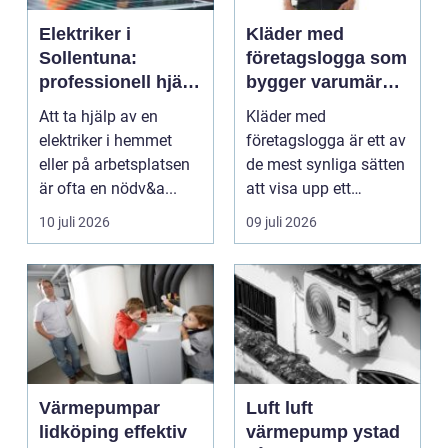
Elektriker i
Kläder med
Sollentuna:
företagslogga som
professionell hjälp
bygger varumärke
när du behöver det
i vardagen
Att ta hjälp av en
Kläder med
elektriker i hemmet
företagslogga är ett av
eller på arbetsplatsen
de mest synliga sätten
är ofta en nödv&a...
att visa upp ett
varum...
10 juli 2026
09 juli 2026
Värmepumpar
Luft luft
lidköping effektiv
värmepump ystad