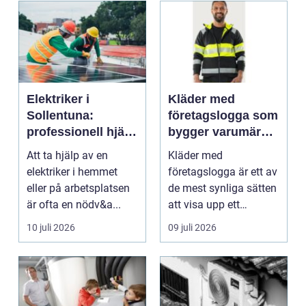
Elektriker i
Kläder med
Sollentuna:
företagslogga som
professionell hjälp
bygger varumärke
när du behöver det
i vardagen
Att ta hjälp av en
Kläder med
elektriker i hemmet
företagslogga är ett av
eller på arbetsplatsen
de mest synliga sätten
är ofta en nödv&a...
att visa upp ett
varum...
10 juli 2026
09 juli 2026