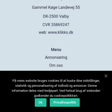
web:
www.klikko.dk
Menu
Annonsering
Om oss
Cookies
På vores website bruges cookies til at huske dine indstillinger,
Kontakta oss
statistik og personalisering af indhold og annoncer. Denne
Sitemap
information deles med tredjepart. Ved fortsat brug af websiden
godkender du cookiepolitikken.
Ok
Privatlivspolitik