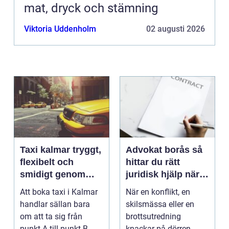
mat, dryck och stämning
Viktoria Uddenholm
02 augusti 2026
Taxi kalmar tryggt,
Advokat borås så
flexibelt och
hittar du rätt
smidigt genom
juridisk hjälp när
hela resan
livet krånglar
Att boka taxi i Kalmar
När en konflikt, en
handlar sällan bara
skilsmässa eller en
om att ta sig från
brottsutredning
punkt A till punkt B.
knackar på dörren