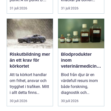
För många är res...
förändras vardagen
31 juli 2026
31 juli 2026
snabbt....
Riskutbildning mer
Blodprodukter
än ett krav för
inom
körkortet
veterinärmedicin
funktion, kvalitet
Att ta körkort handlar
Blod från djur är en
och användning
om frihet, ansvar och
värdefull resurs inom
trygghet i trafiken. Mitt
både forskning,
i allt detta finns
diagnostik och
riskutbild...
veterinärmedicin. När
30 juli 2026
30 juli 2026
blod...