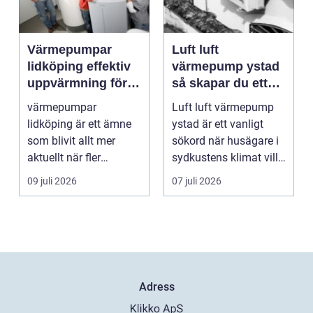
Värmepumpar
Luft luft
lidköping effektiv
värmepump ystad
uppvärmning för
så skapar du ett
hus och
behagligt
värmepumpar
Luft luft värmepump
fastigheter
inomhusklimat
lidköping är ett ämne
ystad är ett vanligt
Året om
som blivit allt mer
sökord när husägare i
aktuellt när fler
sydkustens klimat vill
fastighetsägare vill
hitta ett smar...
09 juli 2026
07 juli 2026
kombine...
Adress